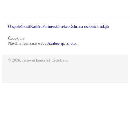
O společnosti
Kariéra
Partnerská sekce
Ochrana osobních údajů
Čedok a.s
Návrh a realizace webu
Axabee sp. z. o.o.
© 2026, cestovní kancelář Čedok a.s.