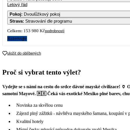
Letový řád
Pokoj
:
Dvoulůžkový pokoj
Strava
:
Stravování dle programu
Celkem:
153 980 Kč
podrobnosti
Rezervujte
uložit do oblíbených
Proč si vybrat tento výlet?
Vydejte se s námi na cestu do srdce dávné mayské civilizace! 🏺 
samotní Mayové. 🇲🇽 Čeká vás exotické Mexiko plné barev, chutí
Novinka za skvělou cenu
Zájezd plný zážitků - návštěva mayského šamana, koupání v 
Kvalitní hotely
Místní česky mluvící průvodce dokonale znalý Mexika