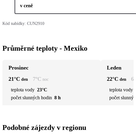
v ceně
Kód nabídky:
CUN2910
Průměrné teploty - Mexiko
Prosinec
Leden
21
°C
7
°C
22
°C
6
den
noc
den
teplota vody
23°C
teplota vody
počet slunných hodin
8 h
počet slunnýc
Podobné zájezdy v regionu