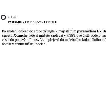
2. Den:
PYRAMIDY EK BALAM / CENOTE
Po snídani odjezd do srdce džungle k majestátním
pyramidám Ek B
cenotu Xcanche
, kde si můžete zaplavat v křišťálově čisté vodě o 
cesta do podsvětí. Po osvěžení přejezd do malebného koloniálního 
hotelu v centru města, nocleh.