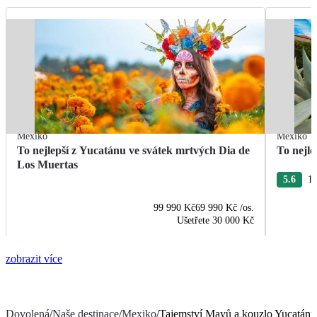
Mexiko
Mexiko
To nejlepší z Yucatánu ve svátek mrtvých Dia de
To nejle
Los Muertas
5.6
13
99 990 Kč
69 990 Kč
/os.
Ušetřete
30 000 Kč
zobrazit více
Dovolená
/
Naše destinace
/
Mexiko
/
Tajemství Mayů a kouzlo Yucatánu