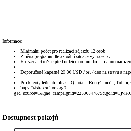
Informace:
Minimální počet pro realizaci zájezdu 12 osob.
Změna programu dle aktuální situace vyhrazena.
K rezervaci měsíc před odletem nutno dodat: datum narození, č
Doporučené kapesné 20-30 USD / os. / den na stravu a nápo
Pro klienty letící do oblasti Quintana Roo (Cancún, Tulum, 
https://visitaxonline.org/?
gad_source=1&gad_campaignid=22536847675&gclid
Dostupnost pokojů