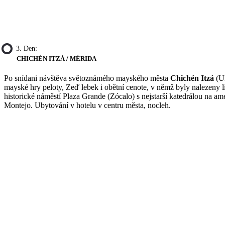
3. Den:
CHICHÉN ITZÁ / MÉRIDA
Po snídani návštěva světoznámého mayského města
Chichén Itzá
(UN
mayské hry peloty, Zeď lebek i obětní cenote, v němž byly nalezeny 
historické náměstí Plaza Grande (Zócalo) s nejstarší katedrálou na 
Montejo. Ubytování v hotelu v centru města, nocleh.