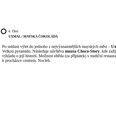
4. Den:
UXMAL / MAYSKÁ ČOKOLÁDA
Po snídani výlet do jednoho z nejvýznamnějších mayských měst –
Ux
Velkou pyramidu. Následuje návštěva
muzea Choco-Story
, kde zaž
výkladu o její historii. Možnost oběda (za příplatek) v tradiční resta
k procházce centrem. Nocleh.