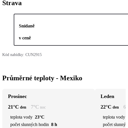
Strava
Snídaně
v ceně
Kód nabídky:
CUN2915
Průměrné teploty - Mexiko
Prosinec
Leden
21
°C
7
°C
22
°C
6
den
noc
den
teplota vody
23°C
teplota vody
počet slunných hodin
8 h
počet slunnýc