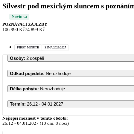
Silvestr pod mexickým sluncem s poznání
Novinka
POZNÁVACÍ ZÁJEZDY
106 990 Kč
74 899 Kč
FIRST MINUTE
ZIMA 2026/2027
Osoby
:
2 dospělí
Odkud pojedete
:
Nerozhoduje
Délka pobytu
:
Nerozhoduje
Termín
:
26.12 - 04.01.2027
Nejlepší možnost v tomto období:
26.12
-
04.01.2027
(10 dní, 8 nocí)