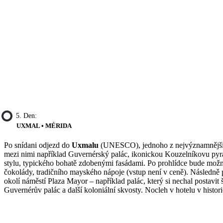
5. Den:
UXMAL • MÉRIDA
Po snídani odjezd do
Uxmalu
(UNESCO), jednoho z nejvýznamnějších 
mezi nimi například Guvernérský palác, ikonickou Kouzelníkovu pyram
stylu, typického bohatě zdobenými fasádami. Po prohlídce bude možno
čokolády, tradičního mayského nápoje (vstup není v ceně). Následně 
okolí náměstí Plaza Mayor – například palác, který si nechal postavit
Guvernérův palác a další koloniální skvosty. Nocleh v hotelu v histo