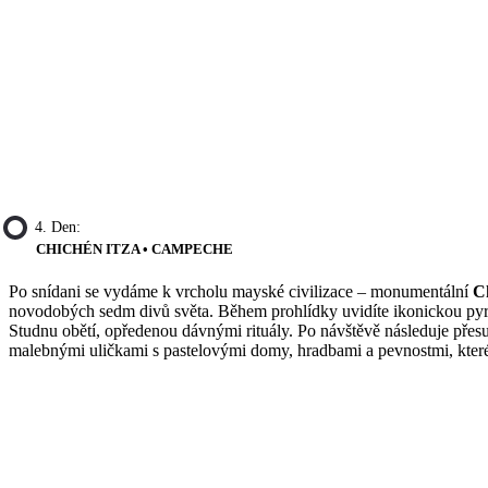
4. Den:
CHICHÉN ITZA • CAMPECHE
Po snídani se vydáme k vrcholu mayské civilizace – monumentální
C
novodobých sedm divů světa. Během prohlídky uvidíte ikonickou pyram
Studnu obětí, opředenou dávnými rituály. Po návštěvě následuje přes
malebnými uličkami s pastelovými domy, hradbami a pevnostmi, které 