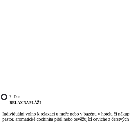
7. Den:
RELAX NA PLÁŽI
Individuální volno k relaxaci u moře nebo v bazénu v hotelu či nákup
pastor, aromatické cochinita pibil nebo osvěžující ceviche z čerstvých