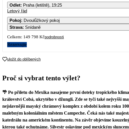
Odlet
:
Praha (letiště), 19:25
Letový řád
Pokoj
:
Dvoulůžkový pokoj
Strava
:
Snídaně
Celkem:
149 798 Kč
podrobnosti
Rezervujte
uložit do oblíbených
Proč si vybrat tento výlet?
🌴 Po příletu do Mexika nasajeme první doteky tropického klim
království Cobá, ukrytého v džungli. Zde se tyčí také nejvyšší
nejslavnější mayský chrámový komplex z období kolem roku 1000
malebným koloniálním městem Campeche. Čeká nás také majestátn
katedrálu na americkém kontinentu. Na závěr objevíme kouzelný I
kterou také ochutnáme. Silvestr oslavíme pod mexickým sluncem 