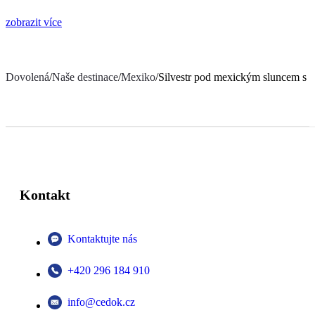
zobrazit více
Dovolená
/
Naše destinace
/
Mexiko
/
Silvestr pod mexickým sluncem s 
Kontakt
Kontaktujte nás
+420 296 184 910
info@cedok.cz