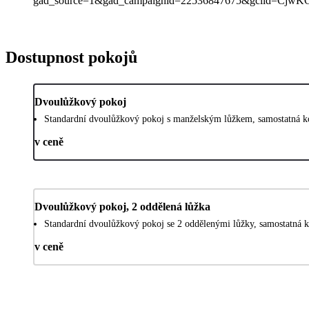
gad_source=1&gad_campaignid=22536847675&gclid
Dostupnost pokojů
Dvoulůžkový pokoj
Standardní dvoulůžkový pokoj s manželským lůžkem, samostatná k
v ceně
Dvoulůžkový pokoj, 2 oddělená lůžka
Standardní dvoulůžkový pokoj se 2 oddělenými lůžky, samostatná 
v ceně