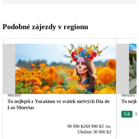
Podobné zájezdy v regionu
Mexiko
Mexiko
To nejlepší z Yucatánu ve svátek mrtvých Dia de
To nejle
Los Muertas
5.6
13
99 990 Kč
69 990 Kč
/os.
Ušetřete
30 000 Kč