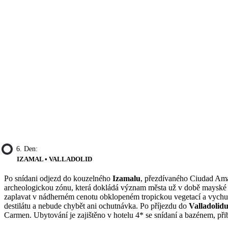
6. Den:
IZAMAL • VALLADOLID
Po snídani odjezd do kouzelného
Izamalu
, přezdívaného Ciudad Amar
archeologickou zónu, která dokládá význam města už v době mayské c
zaplavat v nádherném cenotu obklopeném tropickou vegetací a vychutna
destilátu a nebude chybět ani ochutnávka. Po příjezdu do
Valladolid
Carmen. Ubytování je zajištěno v hotelu 4* se snídaní a bazénem, při