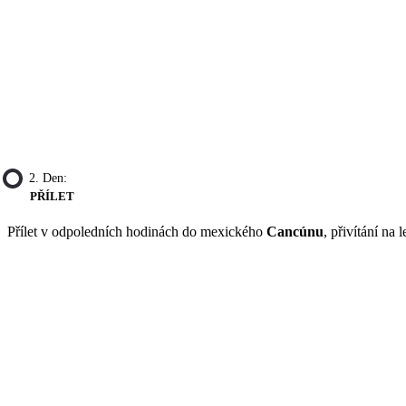
2. Den:
PŘÍLET
Přílet v odpoledních hodinách do mexického
Cancúnu
, přivítání na