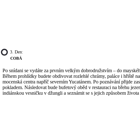
3. Den:
COBÁ
Po snídani se vydáte za prvním velkým dobrodružstvím – do mayskéh
Během prohlídky budete obdivovat rozlehlé chrámy, paláce i hřiště na
mocenská centra napříč severním Yucatánem. Po poznávání přijde za
pokladem. Následovat bude bufetový oběd v restauraci na břehu jezera
indiánskou vesničku v džungli a seznámit se s jejich způsobem život