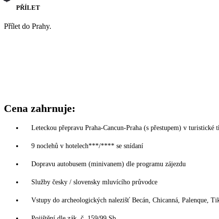
PŘÍLET
Přílet do Prahy.
Cena zahrnuje:
Leteckou přepravu Praha-Cancun-Praha (s přestupem) v turistické t
9 noclehů v hotelech***/**** se snídaní
Dopravu autobusem (minivanem) dle programu zájezdu
Služby česky / slovensky mluvícího průvodce
Vstupy do archeologických nalezišť Becán, Chicanná, Palenque, T
Pojištění dle zák. č. 159/99 Sb.