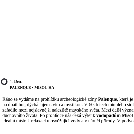
4. Den:
PALENQUE • MISOL-HA
Ráno se vydáme na prohlídku archeologické zóny
Palenque
, která 
na úpatí hor, dýchá tajemstvím a mystikou. V 60. letech minulého s
zařadilo mezi nejslavnější naleziště mayského světa. Mezi další význ
duchovního života. Po prohlídce nás čeká výlet k
vodopádům Misol
ideální místo k relaxaci u osvěžující vody a v náruči přírody. V podv