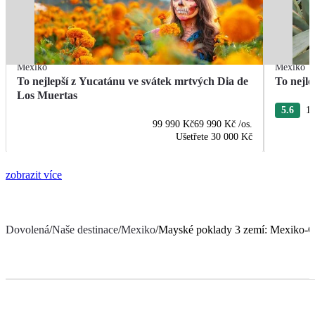
Mexiko
Mexiko
To nejlepší z Yucatánu ve svátek mrtvých Dia de
To nejle
Los Muertas
5.6
13
99 990 Kč
69 990 Kč
/os.
Ušetřete
30 000 Kč
zobrazit více
Dovolená
/
Naše destinace
/
Mexiko
/
Mayské poklady 3 zemí: Mexiko-G