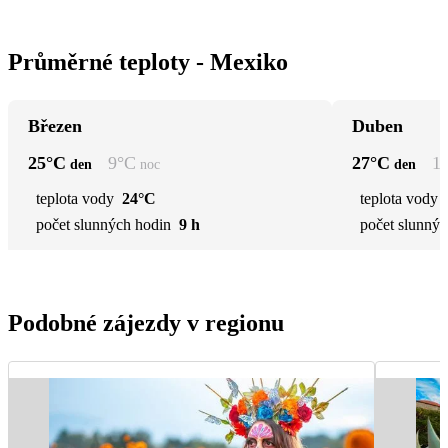
Průměrné teploty - Mexiko
Březen
Duben
25
°C
9
°C
27
°C
1
den
noc
den
teplota vody
24°C
teplota vody
počet slunných hodin
9 h
počet slunnýc
Podobné zájezdy v regionu