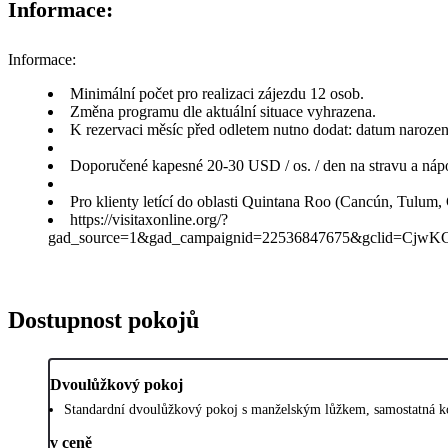
Informace:
Informace:
Minimální počet pro realizaci zájezdu 12 osob.
Změna programu dle aktuální situace vyhrazena.
K rezervaci měsíc před odletem nutno dodat: datum narození, č
Doporučené kapesné 20-30 USD / os. / den na stravu a nápo
Pro klienty letící do oblasti Quintana Roo (Cancún, Tulum, 
https://visitaxonline.org/?
gad_source=1&gad_campaignid=22536847675&gclid
Dostupnost pokojů
Dvoulůžkový pokoj
Standardní dvoulůžkový pokoj s manželským lůžkem, samostatná k
v ceně