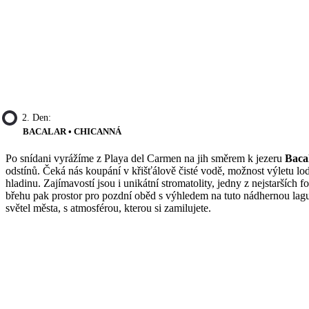
2. Den:
BACALAR • CHICANNÁ
Po snídani vyrážíme z Playa del Carmen na jih směrem k jezeru
Baca
odstínů. Čeká nás koupání v křišťálově čisté vodě, možnost výletu lod
hladinu. Zajímavostí jsou i unikátní stromatolity, jedny z nejstarších f
břehu pak prostor pro pozdní oběd s výhledem na tuto nádhernou la
světel města, s atmosférou, kterou si zamilujete.