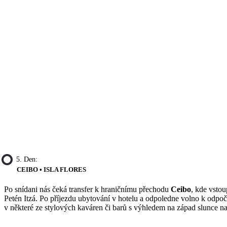
5. Den:
CEIBO • ISLA FLORES
Po snídani nás čeká transfer k hraničnímu přechodu
Ceibo
, kde vsto
Petén Itzá. Po příjezdu ubytování v hotelu a odpoledne volno k odpo
v některé ze stylových kaváren či barů s výhledem na západ slunce n