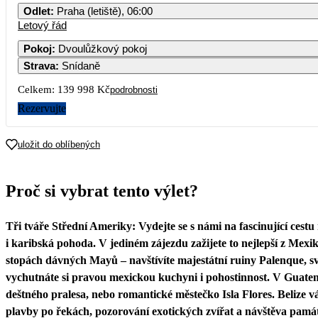
Odlet
:
Praha (letiště), 06:00
Letový řád
Pokoj
:
Dvoulůžkový pokoj
Strava
:
Snídaně
Celkem:
139 998 Kč
podrobnosti
Rezervujte
uložit do oblíbených
Proč si vybrat tento výlet?
Tři tváře Střední Ameriky: Vydejte se s námi na fascinující cestu
i karibská pohoda. V jediném zájezdu zažijete to nejlepší z Mex
stopách dávných Mayů – navštívíte majestátní ruiny Palenque, s
vychutnáte si pravou mexickou kuchyni i pohostinnost. V Guatem
deštného pralesa, nebo romantické městečko Isla Flores. Belize vá
plavby po řekách, pozorování exotických zvířat a návštěva pamá