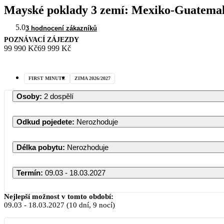
Mayské poklady 3 zemí: Mexiko-Guatemal
5.0
3 hodnocení zákazníků
POZNÁVACÍ ZÁJEZDY
99 990 Kč
69 999 Kč
FIRST MINUTE
ZIMA 2026/2027
Osoby
:
2 dospělí
Odkud pojedete
:
Nerozhoduje
Délka pobytu
:
Nerozhoduje
Termín
:
09.03 - 18.03.2027
Nejlepší možnost v tomto období:
09.03
-
18.03.2027
(10 dní, 9 nocí)