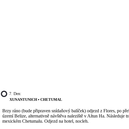
7. Den:
XUNANTUNICH • CHETUMAL
Brzy ráno (bude připraven snídaňový balíček) odjezd z Flores, po př
území Belize, alternativně návštěva naleziště v Altun Ha. Následuje 
mexickém Chetumalu. Odjezd na hotel, nocleh.