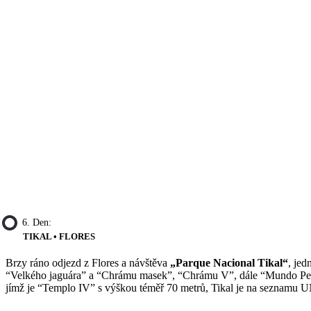
6. Den:
TIKAL • FLORES
Brzy ráno odjezd z Flores a návštěva
„Parque Nacional Tikal“
, jed
“Velkého jaguára” a “Chrámu masek”, “Chrámu V”, dále “Mundo Perdi
jímž je “Templo IV” s výškou téměř 70 metrů, Tikal je na seznamu 