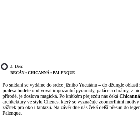
3. Den:
BECÁN • CHICANNÁ • PALENQUE
Po snídani se vydáme do srdce jižního Yucatánu – do džungle oblasti
pralesa budete obdivovat impozantní pyramidy, paláce a chrámy, z nic
přírodě, je doslova magická. Po krátkém přejezdu nás čeká
Chicanná
architektury ve stylu Chenes, který se vyznačuje zoomorfními motivy –
zážitek pro oko i fantazii. Na závěr dne nás čeká delší přesun do le
Palenque.