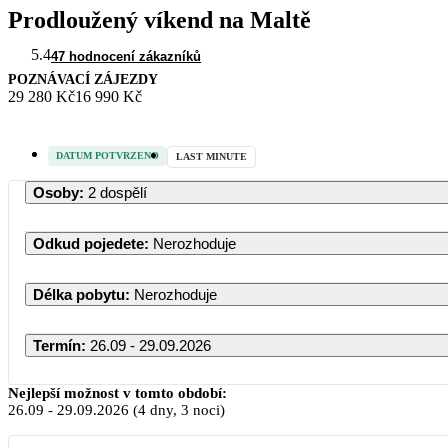
Prodloužený víkend na Maltě
5.4
47 hodnocení zákazníků
POZNÁVACÍ ZÁJEZDY
29 280 Kč
16 990 Kč
DATUM POTVRZENO
LAST MINUTE
Osoby
:
2 dospělí
Odkud pojedete
:
Nerozhoduje
Délka pobytu
:
Nerozhoduje
Termín
:
26.09 - 29.09.2026
Nejlepší možnost v tomto období:
26.09
-
29.09.2026
(4 dny, 3 noci)