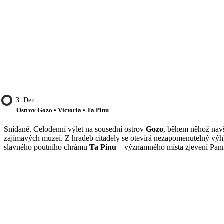
3. Den
Ostrov Gozo • Victoria • Ta Pinu
Snídaně. Celodenní výlet na sousední ostrov
Gozo
, během něhož navš
zajímavých muzeí. Z hradeb citadely se otevírá nezapomenutelný výhle
slavného poutního chrámu
Ta Pinu
– významného místa zjevení Panny