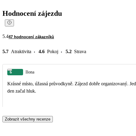
Hodnocení zájezdu
5.4
47 hodnocení zákazníků
5.7
Atraktivita
4.6
Pokoj
5.2
Strava
6
Ilona
Krásné místo, úžasná průvodkyně. Zájezd dobře organizovaný. Jedinou nepříjem
den začal hluk.
Zobrazit všechny recenze