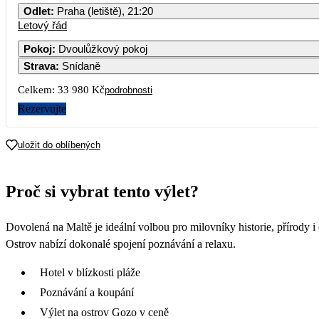
Odlet
:
Praha (letiště), 21:20
Letový řád
Pokoj
:
Dvoulůžkový pokoj
Strava
:
Snídaně
Celkem:
33 980 Kč
podrobnosti
Rezervujte
uložit do oblíbených
Proč si vybrat tento výlet?
Dovolená na Maltě je ideální volbou pro milovníky historie, přírod
Ostrov nabízí dokonalé spojení poznávání a relaxu.
Hotel v blízkosti pláže
Poznávání a koupání
Výlet na ostrov Gozo v ceně