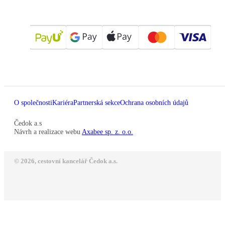
O společnosti
Kariéra
Partnerská sekce
Ochrana osobních údajů
Čedok a.s
Návrh a realizace webu
Axabee sp. z. o.o.
© 2026, cestovní kancelář Čedok a.s.