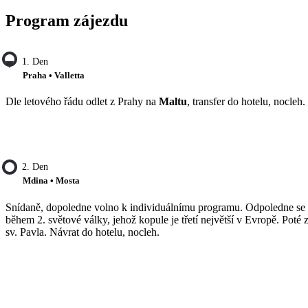
Program zájezdu
1. Den
Praha • Valletta
Dle letového řádu odlet z Prahy na
Maltu
, transfer do hotelu, nocleh.
2. Den
Mdina • Mosta
Snídaně, dopoledne volno k individuálnímu programu. Odpoledne se v
během 2. světové války, jehož kopule je třetí největší v Evropě. Poté 
sv. Pavla. Návrat do hotelu, nocleh.