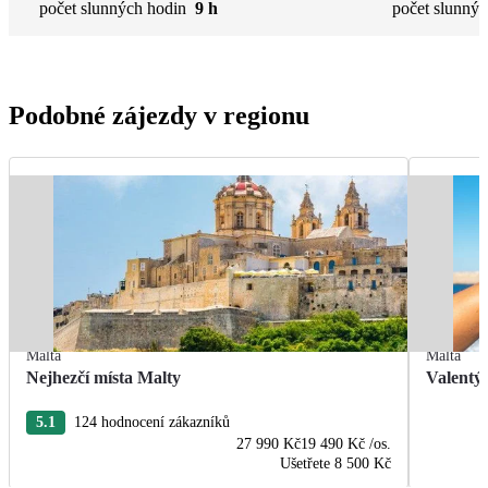
počet slunných hodin
9 h
počet slunnýc
Podobné zájezdy v regionu
Malta
Malta
Nejhezčí místa Malty
Valentý
5.1
124 hodnocení zákazníků
27 990 Kč
19 490 Kč
/os.
Ušetřete
8 500 Kč