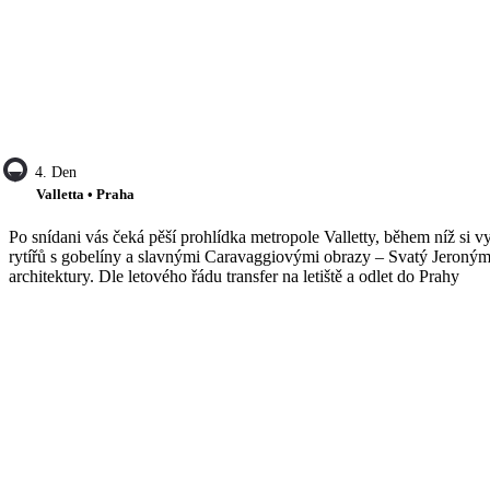
4. Den
Valletta • Praha
Po snídani vás čeká pěší prohlídka metropole Valletty, během níž si v
rytířů s gobelíny a slavnými Caravaggiovými obrazy – Svatý Jeroným a 
architektury. Dle letového řádu transfer na letiště a odlet do Prahy