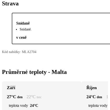
Strava
Snídaně
Snídaně.
v ceně
Kód nabídky:
MLA2704
Průměrné teploty - Malta
Září
Říjen
27
°C
22
°C
24
°C
1
den
noc
den
teplota vody
24°C
teplota vody