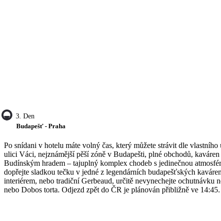
3. Den
Budapešť - Praha
Po snídani v hotelu máte volný čas, který můžete strávit dle vlastn
ulici Váci, nejznámější pěší zóně v Budapešti, plné obchodů, kaváren 
Budínským hradem – tajuplný komplex chodeb s jedinečnou atmosférou
dopřejte sladkou tečku v jedné z legendárních budapešťských kaváre
interiérem, nebo tradiční Gerbeaud, určitě nevynechejte ochutnávku n
nebo Dobos torta. Odjezd zpět do ČR je plánován přibližně ve 14:45.