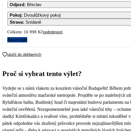
Odjezd
:
Břeclav
Pokoj
:
Dvoulůžkový pokoj
Strava
:
Snídaně
2
3
4
5
Celkem:
16 998 Kč
podrobnosti
Rezervujte
9
10
11
12
uložit do oblíbených
16
17
18
19
Proč si vybrat tento výlet?
23
24
25
26
8
Vydejte se s námi vlakem za kouzlem vánoční Budapešti! Během jedn
30
sváteční atmosféru maďarské metropole. Projděte se po malebných uli
Rybářskou baštu, Budínský hrad či majestátní budovu parlamentu na 
sváteční osvětlení. Nezapomenutelné jsou také vánoční trhy – ochutnej
sladký Kürtőskalács a svařené víno, prohlédněte si místní rukodělné
pátek odpoledne vás zkušený průvodce provede nejzajímavějšími místy
vlastní režii – třeba k relaxaci v proslulých termálních lázních Széch