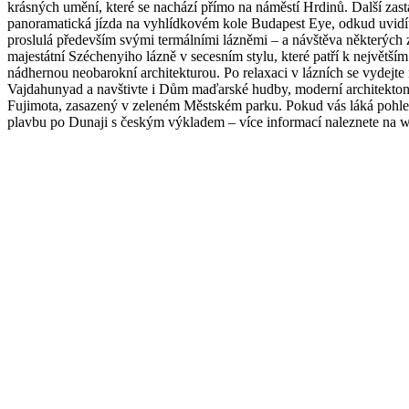
krásných umění, které se nachází přímo na náměstí Hrdinů. Další zas
panoramatická jízda na vyhlídkovém kole Budapest Eye, odkud uvidít
proslulá především svými termálními lázněmi – a návštěva některýc
majestátní Széchenyiho lázně v secesním stylu, které patří k největší
nádhernou neobarokní architekturou. Po relaxaci v lázních se vydej
Vajdahunyad a navštivte i Dům maďarské hudby, moderní architekto
Fujimota, zasazený v zeleném Městském parku. Pokud vás láká pohle
plavbu po Dunaji s českým výkladem – více informací naleznete na 