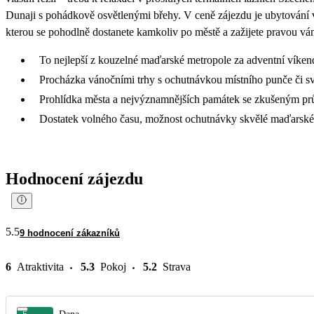
Dunaji s pohádkově osvětlenými břehy. V ceně zájezdu je ubytování 
kterou se pohodlně dostanete kamkoliv po městě a zažijete pravou v
To nejlepší z kouzelné maďarské metropole za adventní víken
Procházka vánočními trhy s ochutnávkou místního punče či s
Prohlídka města a nejvýznamnějších památek se zkušeným p
Dostatek volného času, možnost ochutnávky skvělé maďarské
Hodnocení zájezdu
5.5
9 hodnocení zákazníků
6
Atraktivita
5.3
Pokoj
5.2
Strava