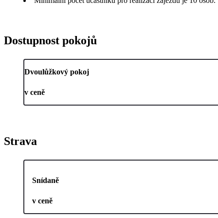
Minimální počet účastníků pro realizaci zájezdu je 10 osob.
Dostupnost pokojů
Dvoulůžkový pokoj
v ceně
Strava
Snídaně
v ceně