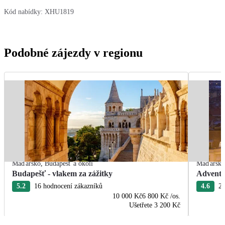
Kód nabídky:
XHU1819
Podobné zájezdy v regionu
Maďarsko
,
Budapešť a okolí
Maďarsk
Budapešť - vlakem za zážitky
Advent 
5.2
16 hodnocení zákazníků
4.6
28
10 000 Kč
6 800 Kč
/os.
Ušetřete
3 200 Kč