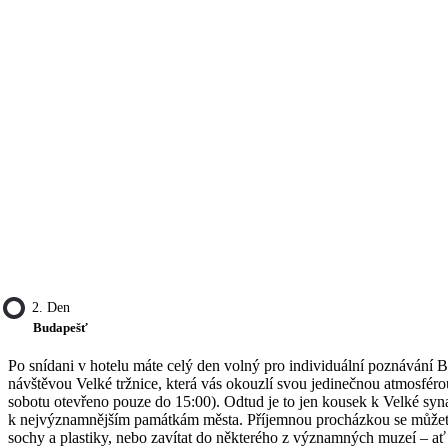
2. Den
Budapešť
Po snídani v hotelu máte celý den volný pro individuální poznávání 
návštěvou Velké tržnice, která vás okouzlí svou jedinečnou atmosféro
sobotu otevřeno pouze do 15:00). Odtud je to jen kousek k Velké syna
k nejvýznamnějším památkám města. Příjemnou procházkou se můžet
sochy a plastiky, nebo zavítat do některého z významných muzeí –