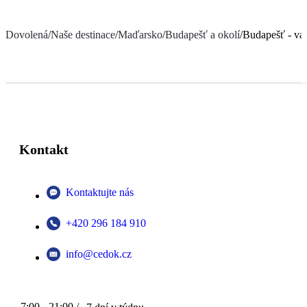
Dovolená
/
Naše destinace
/
Maďarsko
/
Budapešť a okolí
/
Budapešť - vá
Kontakt
Kontaktujte nás
+420 296 184 910
info@cedok.cz
7:00 - 21:00 /