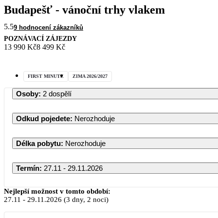
Budapešť - vánoční trhy vlakem
5.5
9 hodnocení zákazníků
POZNÁVACÍ ZÁJEZDY
13 990 Kč
8 499 Kč
FIRST MINUTE
ZIMA 2026/2027
Osoby
:
2 dospělí
Odkud pojedete
:
Nerozhoduje
Délka pobytu
:
Nerozhoduje
Termín
:
27.11 - 29.11.2026
Listopad 2
Nejlepší možnost v tomto období:
27.11
-
29.11.2026
(3 dny, 2 noci)
PO
ÚT
ST
ČT