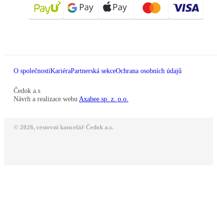
O společnosti
Kariéra
Partnerská sekce
Ochrana osobních údajů
Čedok a.s
Návrh a realizace webu
Axabee sp. z. o.o.
© 2026, cestovní kancelář Čedok a.s.