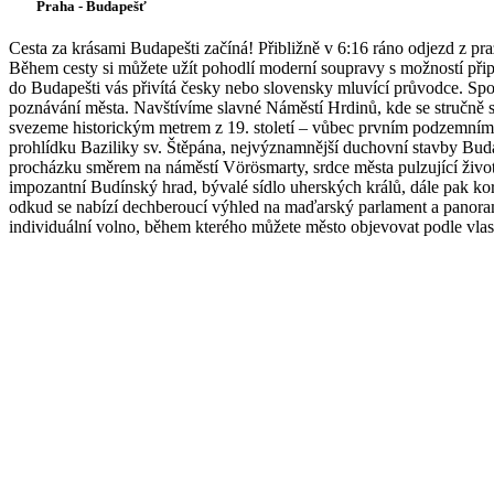
Praha - Budapešť
Cesta za krásami Budapešti začíná! Přibližně v 6:16 ráno odjezd z p
Během cesty si můžete užít pohodlí moderní soupravy s možností připo
do Budapešti vás přivítá česky nebo slovensky mluvící průvodce. Spol
poznávání města. Navštívíme slavné Náměstí Hrdinů, kde se stručně 
svezeme historickým metrem z 19. století – vůbec prvním podzemní
prohlídku Baziliky sv. Štěpána, nejvýznamnější duchovní stavby Buda
procházku směrem na náměstí Vörösmarty, srdce města pulzující živo
impozantní Budínský hrad, bývalé sídlo uherských králů, dále pak k
odkud se nabízí dechberoucí výhled na maďarský parlament a panoram
individuální volno, během kterého můžete město objevovat podle vlas