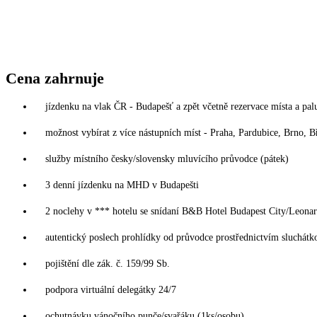
Cena zahrnuje
jízdenku na vlak ČR - Budapešť a zpět včetně rezervace místa a pal
možnost vybírat z více nástupních míst - Praha, Pardubice, Brno, B
služby místního česky/slovensky mluvícího průvodce (pátek)
3 denní jízdenku na MHD v Budapešti
2 noclehy v *** hotelu se snídaní B&B Hotel Budapest City/Leona
autentický poslech prohlídky od průvodce prostřednictvím sluchát
pojištění dle zák. č. 159/99 Sb.
podpora virtuální delegátky 24/7
ochutnávku vánočního punče/svařáku (1ks/osobu)