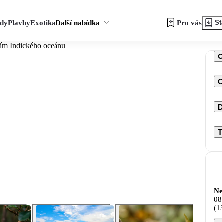
zdy
Plavby
Exotika
Další nabídka
Pro vás
St
ím Indického oceánu
O
D
T
Ne
08
(1