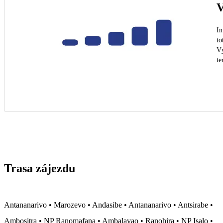
V
In
to
Vý
te
Trasa zájezdu
Antananarivo • Marozevo • Andasibe • Antananarivo • Antsirabe •
Ambositra • NP Ranomafana • Ambalavao • Ranohira • NP Isalo •