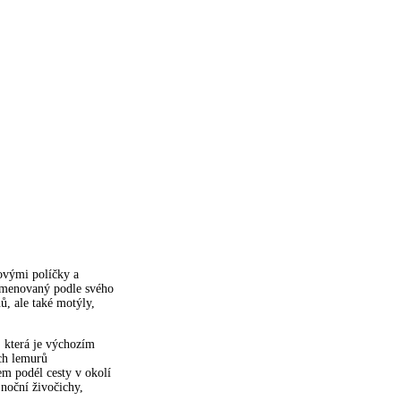
ovými políčky a
ojmenovaný podle svého
ů, ale také motýly,
 která je výchozím
ch lemurů
m podél cesty v okolí
 noční živočichy,