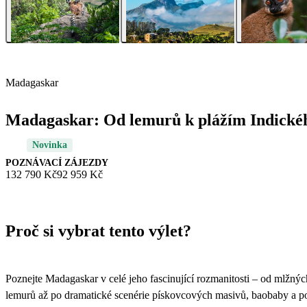
Madagaskar
Madagaskar: Od lemurů k plážím Indické
Novinka
POZNÁVACÍ ZÁJEZDY
132 790 Kč
92 959 Kč
Proč si vybrat tento výlet?
Poznejte Madagaskar v celé jeho fascinující rozmanitosti – od mlžnýc
lemurů až po dramatické scenérie pískovcových masivů, baobaby a p