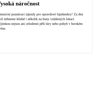
ysoká náročnost
tenzivní poznávací zájezdy pro opravdové fajnšmekry! Za den
tiž stihneme klidně i několik na hony vzdálených lokací.
jimkou nejsou ani celodenní pěší túry nebo pohyb v horském
rénu.