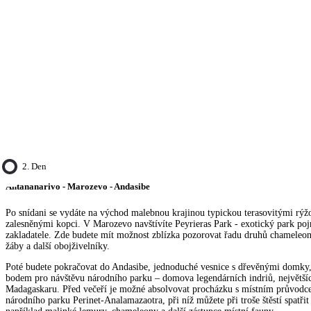
2. Den
Antananarivo - Marozevo - Andasibe
Po snídani se vydáte na východ malebnou krajinou typickou terasovitými rýž
zalesněnými kopci. V Marozevo navštívíte Peyrieras Park - exotický park p
zakladatele. Zde budete mít možnost zblízka pozorovat řadu druhů chameleon
žáby a další obojživelníky.
Poté budete pokračovat do Andasibe, jednoduché vesnice s dřevěnými domky,
bodem pro návštěvu národního parku – domova legendárních indriů, největší
Madagaskaru. Před večeří je možné absolvovat procházku s místním průvodce
národního parku Perinet-Analamazaotra, při níž můžete při troše štěstí spatřit