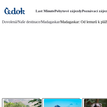
Last Minute
Pobytové zájezdy
Poznávací záje
více fotografií (28)
Dovolená
/
Naše destinace
/
Madagaskar
/
Madagaskar: Od lemurů k pláž