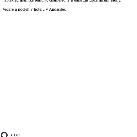
například malinké lemury, chameleony a další zástupce místní fauny.
Večeře a nocleh v hotelu v Andasibe.
3. Den