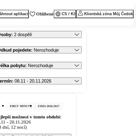
áhnout aplikaci
Oblíbené
CS / Kč
Klientská zóna Můj Čedok
Osoby
:
2 dospělí
dkud pojedete
:
Nerozhoduje
élka pobytu
:
Nerozhoduje
ermín
:
08.11 - 20.11.2026
FIRST MINUTE
ZIMA 2026/2027
jlepší možnost v tomto období:
.11
-
20.11.2026
3 dní, 12 nocí)