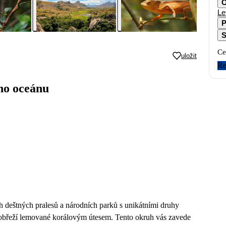
O
Le
P
S
Ce
uložit
Re
ho oceánu
h deštných pralesů a národních parků s unikátními druhy
obřeží lemované korálovým útesem. Tento okruh vás zavede