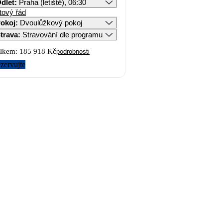
dlet
:
Praha (letiště), 06:30
tový řád
okoj
:
Dvoulůžkový pokoj
trava
:
Stravování dle programu
lkem:
185 918 Kč
podrobnosti
zervujte