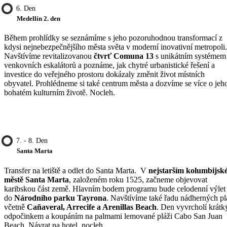
6. Den
Medellín 2. den
Během prohlídky se seznámíme s jeho pozoruhodnou transformací z
kdysi nejnebezpečnějšího města světa v moderní inovativní metropoli.
Navštívíme revitalizovanou
čtvrť Comuna 13
s unikátním systémem
venkovních eskalátorů a poznáme, jak chytré urbanistické řešení a
investice do veřejného prostoru dokázaly změnit život místních
obyvatel. Prohlédneme si také centrum města a dozvíme se více o jeh
bohatém kulturním životě. Nocleh.
7. - 8. Den
Santa Marta
Transfer na letiště a odlet do Santa Marta. V
nejstarším kolumbijs
městě
Santa Marta
, založeném roku 1525, začneme objevovat
karibskou část země. Hlavním bodem programu bude celodenní výlet
do
Národního parku Tayrona
. Navštívíme také řadu nádherných pl
včetně
Cañaveral, Arrecife a Arenillas Beach
. Den vyvrcholí krát
odpočinkem a koupáním na palmami lemované pláži Cabo San Juan
Beach. Návrat na hotel, nocleh.