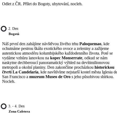
Odlet z ČR. Přílet do Bogoty, ubytování, nocleh.
2. Den
Bogotá
Náš první den zahájíme návštěvou živého trhu
Paloquemao
, kde
ochutnáme pestrou škálu exotického ovoce a zeleniny a zažijeme
autentickou atmosféru kolumbijského každodenního života. Poté se
vydáme vzhůru lanovkou na
kopec Monserrate
, odkud se nám
naskytne dechberoucí panoramatický výhled na devítimilionovou
metropoli a okolní planiny. Den zakončíme procházkou
historickou
čtvrtí La Candelaria
, kde navštívíme nejstarší kostel města Iglesia d
San Francisco a
muzeum Museo de Oro
s jeho působivou sbírkou.
Nocleh.
3. - 4. Den
Zona Cafetera