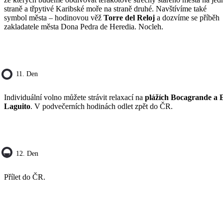
straně a třpytivé Karibské moře na straně druhé. Navštívíme také
symbol města – hodinovou věž
Torre del Reloj
a dozvíme se příběh
zakladatele města Dona Pedra de Heredia. Nocleh.
11. Den
Individuální volno můžete strávit relaxací na
plážích Bocagrande a 
Laguito
. V podvečerních hodinách odlet zpět do ČR.
12. Den
Přílet do ČR.