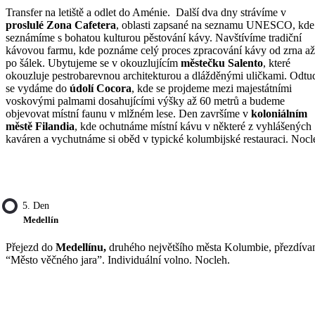
Transfer na letiště a odlet do Aménie. Další dva dny strávíme v
proslulé Zona Cafetera
, oblasti zapsané na seznamu UNESCO, kde
seznámíme s bohatou kulturou pěstování kávy. Navštívíme tradiční
kávovou farmu, kde poznáme celý proces zpracování kávy od zrna až
po šálek. Ubytujeme se v okouzlujícím
městečku Salento
, které
okouzluje pestrobarevnou architekturou a dlážděnými uličkami. Odtu
se vydáme do
údolí Cocora
, kde se projdeme mezi majestátními
voskovými palmami dosahujícími výšky až 60 metrů a budeme
objevovat místní faunu v mlžném lese. Den završíme v
koloniálním
městě Filandia
, kde ochutnáme místní kávu v některé z vyhlášených
kaváren a vychutnáme si oběd v typické kolumbijské restauraci. Nocl
5. Den
Medellín
Přejezd do
Medellínu,
druhého největšího města Kolumbie, přezdíva
“Město věčného jara”. Individuální volno. Nocleh.