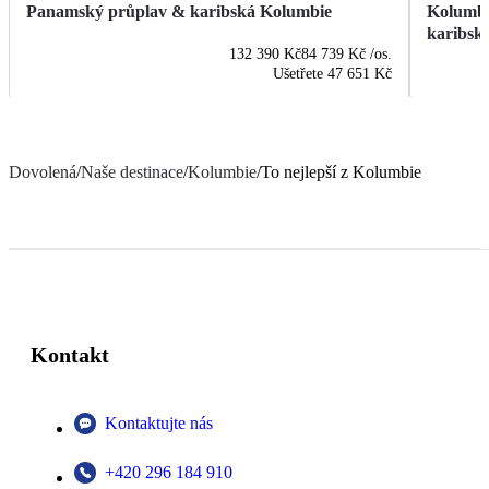
Panamský průplav & karibská Kolumbie
Kolumbie
karibsk
132 390 Kč
84 739 Kč
/os.
Ušetřete
47 651 Kč
Dovolená
/
Naše destinace
/
Kolumbie
/
To nejlepší z Kolumbie
Kontakt
Kontaktujte nás
+420 296 184 910