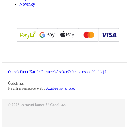
Novinky
O společnosti
Kariéra
Partnerská sekce
Ochrana osobních údajů
Čedok a.s
Návrh a realizace webu
Axabee sp. z. o.o.
© 2026, cestovní kancelář Čedok a.s.