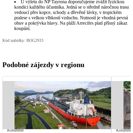
U výletu do NP Tayrona doporučujeme zvážit fyzickou
kondici každého účastníka. Jedná se o středně náročnou trasu
vedoucí přes kopce, schody a dřevěné lávky, v tropickém
pralese s velkou vlhkostí vzduchu. Nutností je vhodná pevná
obuv a pokrývka hlavy. Na pláži Arrecifes platí přísný zákaz
koupání.
Kód nabídky:
BOG2933
Podobné zájezdy v regionu
Kolumbie
Kolumbie