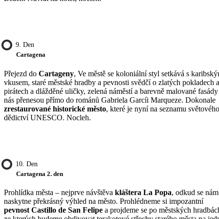
9. Den
Cartagena
Přejezd do
Cartageny
, Ve městě se koloniální styl setkává s karibsk
vkusem, staré městské hradby a pevnosti svědčí o zlatých pokladech 
pirátech a dlážděné uličky, zelená náměstí a barevně malované fasády
nás přenesou přímo do románů Gabriela Garcíi Marqueze. Dokonale
zrestaurované historické město
, které je nyní na seznamu světovéh
dědictví UNESCO. Nocleh.
10. Den
Cartagena 2. den
Prohlídka města – nejprve návštěva
kláštera La Popa
, odkud se nám
naskytne překrásný výhled na město. Prohlédneme si impozantní
pevnost Castillo de San Felipe
a projdeme se po městských hradbác
ze kterých budeme obdivovat terakotové střechy starého města na jed