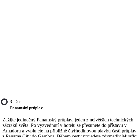
3. Den
Panamský průplav
Zažijte jedinečný Panamský průplav, jeden z největších technických
zázraků světa. Po vyzvednutí v hotelu se přesunete do přístavu v
Amadoru a vyplujete na přibližně čtyřhodinovou plavbu částí průplav
z Panama City do Gamboa. Během cesty projedete zdymadly Miraflo