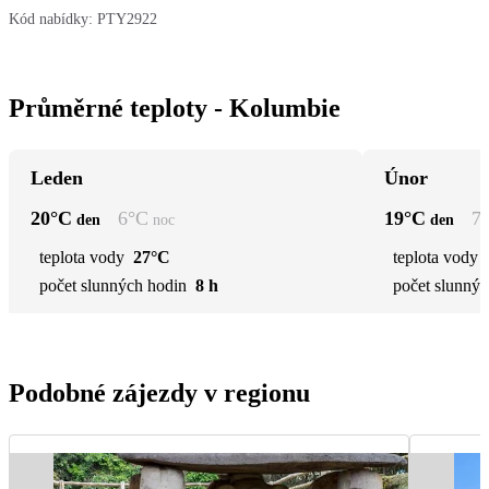
Kód nabídky:
PTY2922
Průměrné teploty - Kolumbie
Leden
Únor
20
°C
6
°C
19
°C
7
den
noc
den
teplota vody
27°C
teplota vody
počet slunných hodin
8 h
počet slunnýc
Podobné zájezdy v regionu