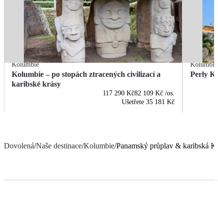
Kolumbie
Kolumbie
Kolumbie – po stopách ztracených civilizací a
Perly K
karibské krásy
117 290 Kč
82 109 Kč
/os.
Ušetřete
35 181 Kč
Dovolená
/
Naše destinace
/
Kolumbie
/
Panamský průplav & karibská K