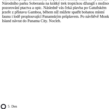
Národního parku Soberanía na krátký trek tropickou džunglí s možnos
pozorování ptactva a opic. Následně vás čeká plavba po Gatuňském
jezeře z přístavu Gamboa, během níž můžete spatřit bohatou místní
faunu i lodě proplouvající Panamským průplavem. Po návštěvě Mon
Island návrat do Panama City. Nocleh.
5. Den