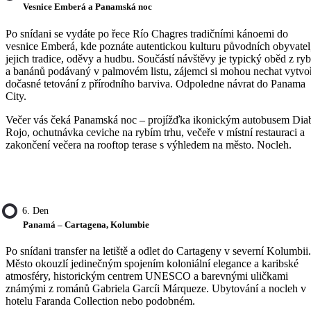
Vesnice Emberá a Panamská noc
Po snídani se vydáte po řece Río Chagres tradičními kánoemi do
vesnice Emberá, kde poznáte autentickou kulturu původních obyvatel
jejich tradice, oděvy a hudbu. Součástí návštěvy je typický oběd z ry
a banánů podávaný v palmovém listu, zájemci si mohou nechat vytvoř
dočasné tetování z přírodního barviva. Odpoledne návrat do Panama
City.
Večer vás čeká Panamská noc – projížďka ikonickým autobusem Dia
Rojo, ochutnávka ceviche na rybím trhu, večeře v místní restauraci a
zakončení večera na rooftop terase s výhledem na město. Nocleh.
6. Den
Panamá – Cartagena, Kolumbie
Po snídani transfer na letiště a odlet do Cartageny v severní Kolumbii.
Město okouzlí jedinečným spojením koloniální elegance a karibské
atmosféry, historickým centrem UNESCO a barevnými uličkami
známými z románů Gabriela Garcíi Márqueze. Ubytování a nocleh v
hotelu Faranda Collection nebo podobném.