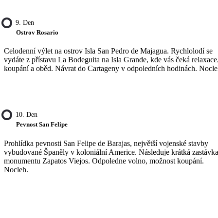
9. Den
Ostrov Rosario
Celodenní výlet na ostrov Isla San Pedro de Majagua. Rychlolodí se
vydáte z přístavu La Bodeguita na Isla Grande, kde vás čeká relaxace
koupání a oběd. Návrat do Cartageny v odpoledních hodinách. Nocle
10. Den
Pevnost San Felipe
Prohlídka pevnosti San Felipe de Barajas, největší vojenské stavby
vybudované Španěly v koloniální Americe. Následuje krátká zastávka
monumentu Zapatos Viejos. Odpoledne volno, možnost koupání.
Nocleh.