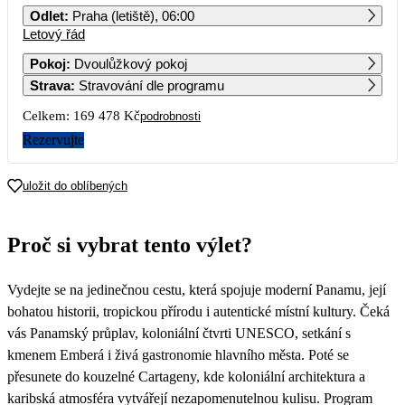
Odlet
:
Praha (letiště), 06:00
Letový řád
1
2
3
Pokoj
:
Dvoulůžkový pokoj
Strava
:
Stravování dle programu
4
5
6
7
8
9
10
Celkem:
169 478 Kč
podrobnosti
11
12
13
14
15
16
17
Rezervujte
84 739
18
19
20
21
22
23
24
uložit do oblíbených
25
26
27
28
29
30
31
Proč si vybrat tento výlet?
Vydejte se na jedinečnou cestu, která spojuje moderní Panamu, její
bohatou historii, tropickou přírodu i autentické místní kultury. Čeká
vás Panamský průplav, koloniální čtvrti UNESCO, setkání s
kmenem Emberá i živá gastronomie hlavního města. Poté se
přesunete do kouzelné Cartageny, kde koloniální architektura a
karibská atmosféra vytvářejí nezapomenutelnou kulisu. Program