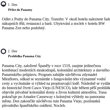
1. Den
Přílet do Panamy
Odlet z Prahy do Panama City. Transfer. V okolí hotelu naleznete řad
nákupních tříd, restaurací a barů. Ubytování a nocleh v hotelu BW
Panama Zen nebo podobný.
2. Den
Prohlídka Panama City
Panama City, založené Španěly v roce 1519, zaujme jedinečnou
kombinací moderních mrakodrapů, koloniální architektury a slavného
Panamského průplavu. Program zahájíte návštěvou zdymadel
Miraflores, odkud se seznámíte s fungováním této významné vodní
cesty a vychutnáte si výhled na proplouvající lodě. Následně se vydát
do historické čtvrti Casco Viejo (UNESCO), kde během pěší prohlíd
objevíte půvabné koloniální domy a živou kulturní atmosféru. Trasa
pokračuje po Amador Causeway s krásnými výhledy na panorama
města. Den zakončíte návštěvou ruin Panama Viejo, pozůstatků
původního španělského osídlení. Nocleh.