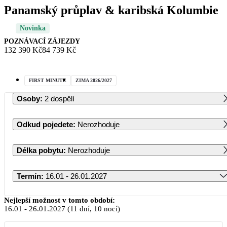
Panamský průplav & karibská Kolumbie
Novinka
POZNÁVACÍ ZÁJEZDY
132 390 Kč
84 739 Kč
FIRST MINUTE
ZIMA 2026/2027
Osoby
:
2 dospělí
Odkud pojedete
:
Nerozhoduje
Délka pobytu
:
Nerozhoduje
Termín
:
16.01 - 26.01.2027
Leden 2027
Nejlepší možnost v tomto období:
16.01
-
26.01.2027
(11 dní, 10 nocí)
PO
ÚT
ST
ČT
PÁ
SO
NE