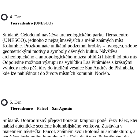
4. Den
Tierradentro (UNESCO)
Snídaně. Celodenní návštěva archeologického parku Tierradentro
(UNESCO), jednoho z nejzajímavějších a méně známých míst
Kolumbie. Prozkoumáte unikátní podzemní hrobky – hypogea, zdob
geometrickými motivy a symboly dávných kultur. Návštěva
archeologického a antropologického muzea přiblíží historii tohoto mís
Odpoledne možnost výstupu na vyhlídku Las Pirámides s krásnými
výhledy nebo pěší túry do tradiční vesnice San Andrés de Pisimbalá,
kde lze nahlédnout do života místních komunit. Nocleh.
5. Den
Tierradentro – Paicol – San Agustín
Snídaně. Dobrodružný přejezd horskou krajinou podél řeky Páez, kte
nabízí autentické scenérie kolumbijského venkova. Zastávka v
malebném městečku Paicol, známém svou koloniální architekturou, a
návštěva jeskynního komplexu La Caja de Agua. Pokračování do