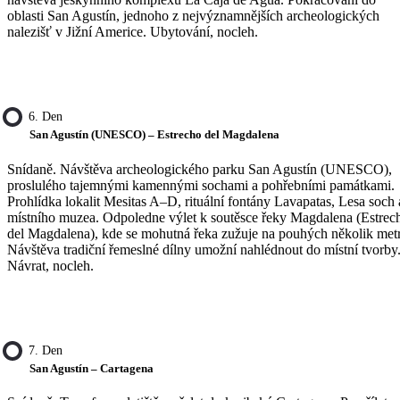
oblasti San Agustín, jednoho z nejvýznamnějších archeologických
nalezišť v Jižní Americe. Ubytování, nocleh.
6. Den
San Agustín (UNESCO) – Estrecho del Magdalena
Snídaně. Návštěva archeologického parku San Agustín (UNESCO),
proslulého tajemnými kamennými sochami a pohřebními památkami.
Prohlídka lokalit Mesitas A–D, rituální fontány Lavapatas, Lesa soch 
místního muzea. Odpoledne výlet k soutěsce řeky Magdalena (Estrec
del Magdalena), kde se mohutná řeka zužuje na pouhých několik met
Návštěva tradiční řemeslné dílny umožní nahlédnout do místní tvorby
Návrat, nocleh.
7. Den
San Agustín – Cartagena