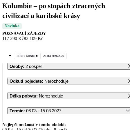
Kolumbie – po stopách ztracených
civilizací a karibské krásy
Novinka
POZNÁVACÍ ZÁJEZDY
117 290 Kč
82 109 Kč
FIRST MINUTE
ZIMA 2026/2027
Osoby
:
2 dospělí
Odkud pojedete
:
Nerozhoduje
Délka pobytu
:
Nerozhoduje
Termín
:
06.03 - 15.03.2027
Březen 2027
Nejlepší možnost v tomto období:
06.03
-
15.03.2027
(10 dní, 9 nocí)