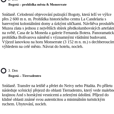
Bogotá – prohlídka města & Monserrate
Snídaně. Celodenní objevování pulzující Bogoty, která leží ve výšce
přes 2 600 m n. m. Prohlídka historického centra La Candelaria s
barevnými koloniálními domy a úzkými uličkami. Návštěva proslulé
Muzea zlata s jednou z největších sbírek předkolumbovských artefakt
na světě, Casa de la Moneda a galerie Fernanda Botera. Panoramatic
prohlídka Bolívarova náměstí s významnými vládními budovami.
Výjezd lanovkou na horu Monserrate (3 152 m n. m.) s dechberoucí
výhledem na celé město. Návrat do hotelu, nocleh.
3. Den
Bogotá – Tierradentro
Snídaně. Transfer na letiště a přelet do Neivy nebo Pitalita. Po příletu
následuje scénický přejezd do oblasti Tierradentro, který vede maleb
krajinou And s horskými vesnicemi a zelenými údolími. Příjezd do
klidné oblasti známé svou autenticitou a minimálním turistickým
ruchem. Ubytování, nocleh.