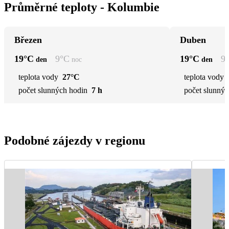
Průměrné teploty - Kolumbie
Březen
Duben
19
°C
9
°C
19
°C
9
den
noc
den
teplota vody
27°C
teplota vody
počet slunných hodin
7 h
počet slunnýc
Podobné zájezdy v regionu