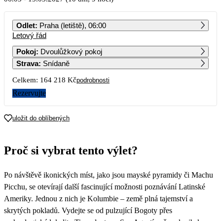
PO
ÚT
ST
ČT
PÁ
SO
NE
Odlet
:
Praha (letiště), 06:00
Letový řád
1
2
3
4
5
6
7
82 109
Pokoj
:
Dvoulůžkový pokoj
Strava
:
Snídaně
8
9
10
11
12
13
14
Celkem:
164 218 Kč
podrobnosti
15
16
17
18
19
20
21
Rezervujte
22
23
24
25
26
27
28
uložit do oblíbených
29
30
31
Proč si vybrat tento výlet?
Po návštěvě ikonických míst, jako jsou mayské pyramidy či Machu
Picchu, se otevírají další fascinující možnosti poznávání Latinské
Ameriky. Jednou z nich je Kolumbie – země plná tajemství a
skrytých pokladů. Vydejte se od pulzující Bogoty přes