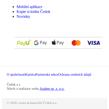
Mobilní aplikace
Kupte si knihu Čedok
Novinky
O společnosti
Kariéra
Partnerská sekce
Ochrana osobních údajů
Čedok a.s
Návrh a realizace webu
Axabee sp. z. o.o.
© 2026, cestovní kancelář Čedok a.s.