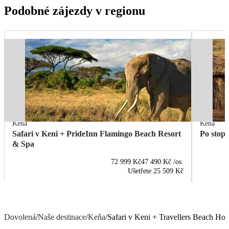
Podobné zájezdy v regionu
Keňa
Keňa
Safari v Keni + PrideInn Flamingo Beach Resort
Po stopá
& Spa
72 999 Kč
47 490 Kč
/os.
Ušetřete
25 509 Kč
Dovolená
/
Naše destinace
/
Keňa
/
Safari v Keni + Travellers Beach Hot