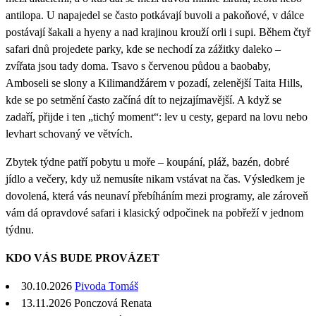
antilopa. U napajedel se často potkávají buvoli a pakoňové, v dálce
postávají šakali a hyeny a nad krajinou krouží orli i supi. Během čtyř
safari dnů projedete parky, kde se nechodí za zážitky daleko –
zvířata jsou tady doma. Tsavo s červenou půdou a baobaby,
Amboseli se slony a Kilimandžárem v pozadí, zelenější Taita Hills,
kde se po setmění často začíná dít to nejzajímavější. A když se
zadaří, přijde i ten „tichý moment“: lev u cesty, gepard na lovu nebo
levhart schovaný ve větvích.
Zbytek týdne patří pobytu u moře – koupání, pláž, bazén, dobré
jídlo a večery, kdy už nemusíte nikam vstávat na čas. Výsledkem je
dovolená, která vás neunaví přebíháním mezi programy, ale zároveň
vám dá opravdové safari i klasický odpočinek na pobřeží v jednom
týdnu.
KDO VÁS BUDE PROVÁZET
30.10.2026
Pivoda Tomáš
13.11.2026 Ponczová Renata