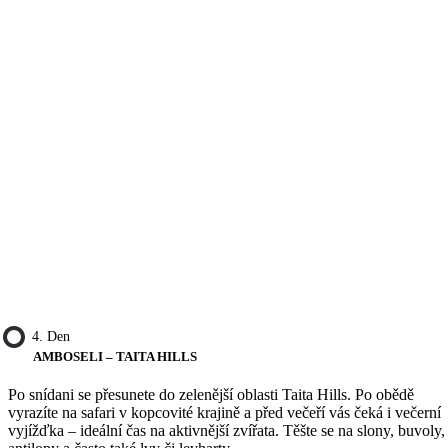
4. Den
AMBOSELI – TAITA HILLS
Po snídani se přesunete do zelenější oblasti Taita Hills. Po obědě
vyrazíte na safari v kopcovité krajině a před večeří vás čeká i večerní
vyjížďka – ideální čas na aktivnější zvířata. Těšte se na slony, buvoly,