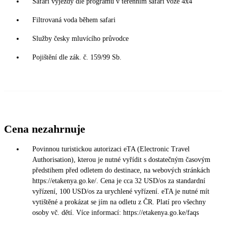
Safari výjezdy dle programu v terénním safari voze 4x4
Filtrovaná voda během safari
Služby česky mluvícího průvodce
Pojištění dle zák. č. 159/99 Sb.
Cena nezahrnuje
Povinnou turistickou autorizaci eTA (Electronic Travel
Authorisation), kterou je nutné vyřídit s dostatečným časovým
předstihem před odletem do destinace, na webových stránkách
https://etakenya.go.ke/. Cena je cca 32 USD/os za standardní
vyřízení, 100 USD/os za urychlené vyřízení. eTA je nutné mít
vytištěné a prokázat se jím na odletu z ČR. Platí pro všechny
osoby vč. dětí. Více informací: https://etakenya.go.ke/faqs