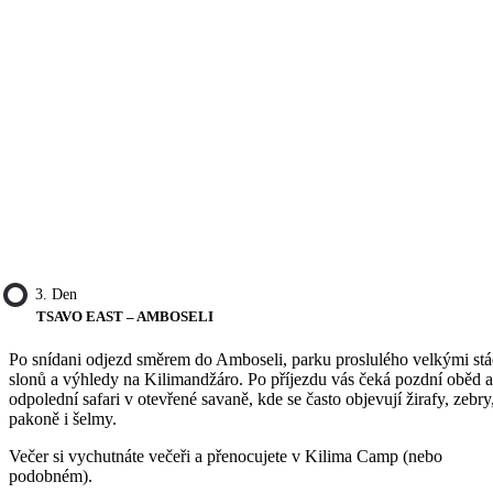
3. Den
TSAVO EAST – AMBOSELI
Po snídani odjezd směrem do Amboseli, parku proslulého velkými st
slonů a výhledy na Kilimandžáro. Po příjezdu vás čeká pozdní oběd a
odpolední safari v otevřené savaně, kde se často objevují žirafy, zebry
pakoně i šelmy.
Večer si vychutnáte večeři a přenocujete v Kilima Camp (nebo
podobném).