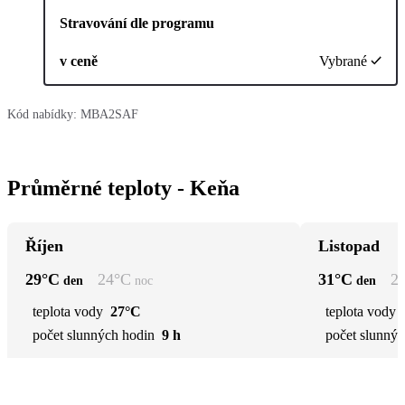
Stravování dle programu
v ceně
Vybrané
Kód nabídky:
MBA2SAF
Průměrné teploty - Keňa
Říjen
Listopad
29
°C
24
°C
31
°C
2
den
noc
den
teplota vody
27°C
teplota vody
počet slunných hodin
9 h
počet slunnýc