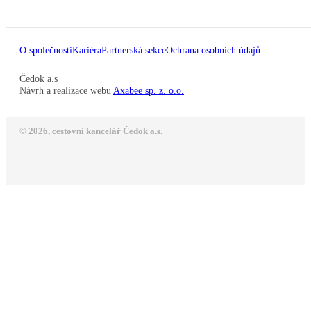
O společnosti
Kariéra
Partnerská sekce
Ochrana osobních údajů
Čedok a.s
Návrh a realizace webu
Axabee sp. z. o.o.
© 2026, cestovní kancelář Čedok a.s.