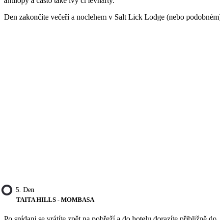
antilopy a často také lvy či levharty.
Den zakončíte večeří a noclehem v Salt Lick Lodge (nebo podobném
5. Den
TAITA HILLS - MOMBASA
Po snídani se vrátíte zpět na pobřeží a do hotelu dorazíte přibližně do