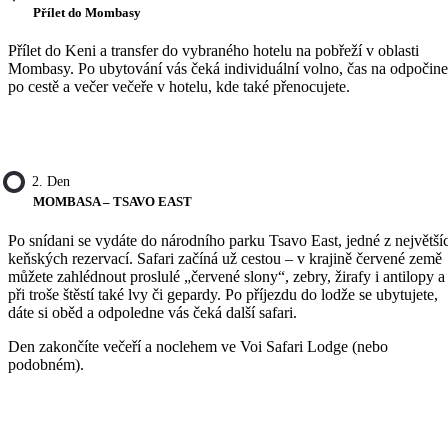
Přílet do Mombasy
Přílet do Keni a transfer do vybraného hotelu na pobřeží v oblasti
Mombasy. Po ubytování vás čeká individuální volno, čas na odpočin
po cestě a večer večeře v hotelu, kde také přenocujete.
2. Den
MOMBASA – TSAVO EAST
Po snídani se vydáte do národního parku Tsavo East, jedné z největší
keňských rezervací. Safari začíná už cestou – v krajině červené země
můžete zahlédnout proslulé „červené slony“, zebry, žirafy i antilopy a
při troše štěstí také lvy či gepardy. Po příjezdu do lodže se ubytujete,
dáte si oběd a odpoledne vás čeká další safari.
Den zakončíte večeří a noclehem ve Voi Safari Lodge (nebo
podobném).