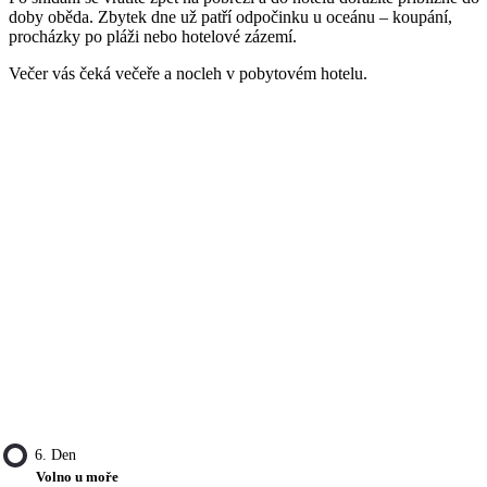
doby oběda. Zbytek dne už patří odpočinku u oceánu – koupání,
procházky po pláži nebo hotelové zázemí.
Večer vás čeká večeře a nocleh v pobytovém hotelu.
6. Den
Volno u moře