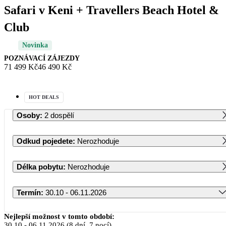
Safari v Keni + Travellers Beach Hotel &
Club
Novinka
POZNÁVACÍ ZÁJEZDY
71 499 Kč
46 490 Kč
HOT DEALS
Osoby
:
2 dospělí
Odkud pojedete
:
Nerozhoduje
Délka pobytu
:
Nerozhoduje
Termín
:
30.10 - 06.11.2026
Říjen 2026
Nejlepší možnost v tomto období:
30.10
-
06.11.2026
(8 dní, 7 nocí)