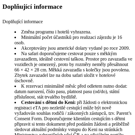
Doplňující informace
Doplňující informace
Změna programu i hotelů vyhrazena.
Minimální počet účastníků pro realizaci zájezdu je 16
osob.
Akceptovány jsou americké dolary vydané po roce 2009.
Na safari doporučujeme cestovat pouze s měkkým
zavazadlem, ideálně cestovní taškou. Prostor pro zavazadla ve
vozidlech je omezený, proto by rozměry neměly přesáhnout
66 × 42 × 28 cm. Měkká zavazadla s kolečky jsou povolena.
Zbytek zavazadel lze na dobu safari uložit v hotelové
úschovně.
K rezervaci minimálně měsíc před odletem nutno dodat:
datum narození, číslo pasu, platnost pasu (od/do), státní
příslušnost, stát trvalého bydliště.
Cestování s dětmi do Keni:
při žádosti o elektronickou
registraci eTA pro nezletilé cestující může být nově
vyžadován souhlas rodičů / zákonných zástupců, tzv. Parent’s
Consent Form. Doporučujeme klientům cestujícím s dětmi
připravit si tento dokument před podáním žádosti a průběžně
sledovat aktuální podmínky vstupu do Keni na stránkách
Ministerstva zahraničních věcí ČR a na oficiálním portálu