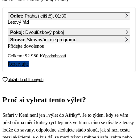
PO
ÚT
ST
ČT
PÁ
SO
NE
Odlet
:
Praha (letiště), 01:30
Letový řád
1
2
3
4
Pokoj
:
Dvoulůžkový pokoj
Strava
:
Stravování dle programu
5
6
7
8
9
10
11
Přidejte dovolenou
Celkem:
92 980 Kč
12
13
14
15
16
17
18
podrobnosti
Rezervujte
19
20
21
22
23
24
25
uložit do oblíbených
26
27
28
29
30
31
46 490
Proč si vybrat tento výlet?
Safari v Keni není jen „výlet do Afriky“. Je to týden, kdy se vám
před očima mění kulisy rychleji než ve filmu: ráno se díváte z terasy
lodže do savany, odpoledne sledujete stádo slonů, jak si razí cestu
mezi akáciemi, a o kus dál se mezi trávou mihne žirafa, zebra nebo