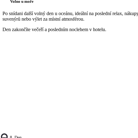
Volno u moře
Po snídani další volný den u oceánu, ideální na poslední relax, nákup
suvenýrů nebo výlet za místní atmosférou.
Den zakončíte večeří a posledním noclehem v hotelu.
8. Den