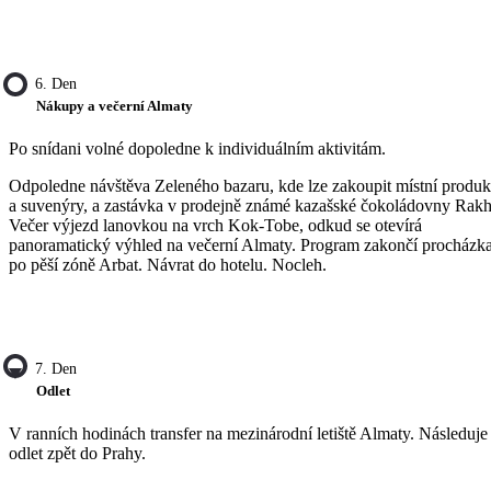
6. Den
Nákupy a večerní Almaty
Po snídani volné dopoledne k individuálním aktivitám.
Odpoledne návštěva Zeleného bazaru, kde lze zakoupit místní produk
a suvenýry, a zastávka v prodejně známé kazašské čokoládovny Rakh
Večer výjezd lanovkou na vrch Kok-Tobe, odkud se otevírá
panoramatický výhled na večerní Almaty. Program zakončí procházk
po pěší zóně Arbat. Návrat do hotelu. Nocleh.
7. Den
Odlet
V ranních hodinách transfer na mezinárodní letiště Almaty. Následuje
odlet zpět do Prahy.