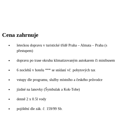
Cena zahrnuje
leteckou dopravu v turistické třídě Praha – Almata – Praha (s
přestupem)
dopravu po trase okruhu klimatizovaným autokarem či minibusem
6 noclehů v hotelu *** se snídaní vč. pobytových tax
vstupy dle programu, služby místního a českého průvodce
jízdné na lanovky (Šymbulak a Kok-Tobe)
denně 2 x 0.5l vody
pojištění dle zák. č. 159/99 Sb.