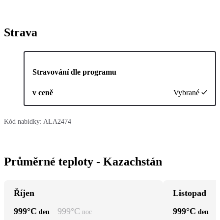
Strava
Stravování dle programu
v ceně
Vybrané
Kód nabídky:
ALA2474
Průměrné teploty - Kazachstán
Říjen
Listopad
999
°C
999
°C
999
°C
den
noc
den