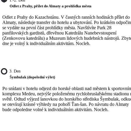
1.-2. Den
Odlet z Prahy, přílet do Almaty a prohlídka města
Odlet z Prahy do Kazachstánu. V časných ranních hodinách přílet do
Almaty, následuje transfer do hotelu a ubytování. Po krátkém odpoči
se vydáte na první část prohlídky města. Navštívíte Park 28
panfilovských gardistů, dřevěnou Katedrálu Nanebevstoupení
(Zenkovovu katedrálu) a Muzeum lidových hudebních nástrojů. Zbyt
dne je volný k individuálním aktivitám. Nocleh.
3. Den
Šymbulak (dopolední výlet)
Po snídani v hotelu odjezd do horské oblasti nad městem k sportovní
komplexu Medeu, nejvýše položenému rychlobruslařskému stadionu 
světě. Odtud výjezd lanovkou do horského střediska Šymbulak, odku
se otevírají krásné výhledy na pohoří Ťan-šan. Po návratu do Almaty
bude odpoledne volné k individuálním aktivitám. Nocleh.