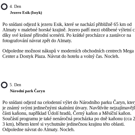
4. Den
Jezero Esik (Issyk)
Po snídani odjezd k jezeru Esik, které se nachází přibližně 65 km od
Almaty v malebné horské krajině. Jezero patří mezi oblíbené výletní c
díky své krásné přírodní scenérii. Po krátké procházce a zastávce na
fotografování návrat zpět do Almaty.
Odpoledne možnost nákupů v moderních obchodních centrech Mega
Center a Dostyk Plaza. Návrat do hotelu a volný čas. Nocleh.
5. Den
Národní park Čaryn
Po snídani odjezd na celodenní výlet do Národního parku Čaryn, kter
je známý svými jedinečnými skalními útvary. Navštívíte nejzajímavějš
části kaňonu, například Údolí hradů, Černý kaňon a Měsíční kaňon.
Součástí programu je také nenáročná procházka po dně kaňonu (cca 
3 km), během které si vychutnáte jedinečnou krajinu této oblasti.
Odpoledne návrat do Almaty. Nocleh.