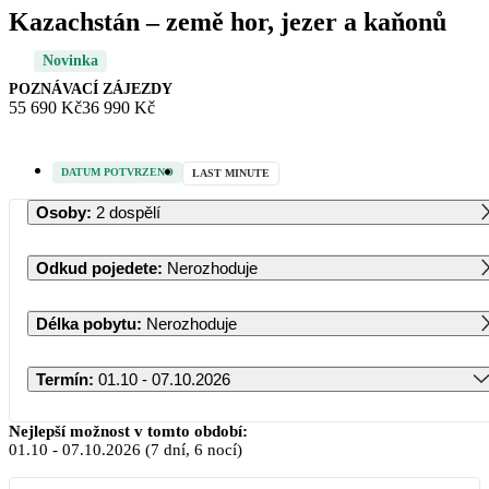
Kazachstán – země hor, jezer a kaňonů
Novinka
POZNÁVACÍ ZÁJEZDY
55 690 Kč
36 990 Kč
DATUM POTVRZENO
LAST MINUTE
Osoby
:
2 dospělí
Odkud pojedete
:
Nerozhoduje
Délka pobytu
:
Nerozhoduje
Termín
:
01.10 - 07.10.2026
Říjen 2026
Nejlepší možnost v tomto období:
01.10
-
07.10.2026
(7 dní, 6 nocí)
PO
ÚT
ST
ČT
PÁ
SO
NE