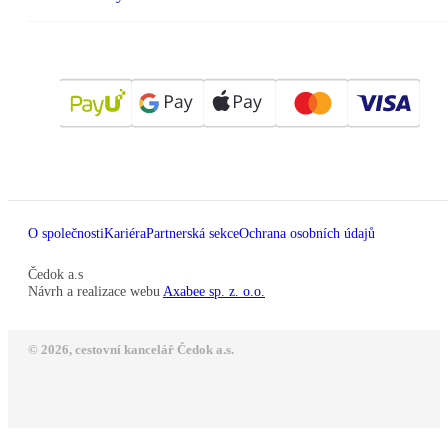
O společnosti
Kariéra
Partnerská sekce
Ochrana osobních údajů
Čedok a.s
Návrh a realizace webu
Axabee sp. z. o.o.
© 2026, cestovní kancelář Čedok a.s.