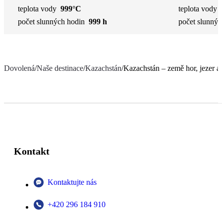
teplota vody
999°C
teplota vody
počet slunných hodin
999 h
počet slunnýc
Dovolená
/
Naše destinace
/
Kazachstán
/
Kazachstán – země hor, jezer 
Kontakt
Kontaktujte nás
+420 296 184 910