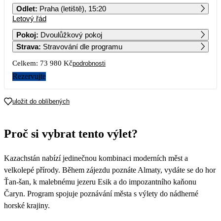
Odlet
:
Praha (letiště), 15:20
Letový řád
1
2
3
4
36 990
Pokoj
:
Dvoulůžkový pokoj
Strava
:
Stravování dle programu
5
6
7
8
9
10
11
Celkem:
73 980 Kč
podrobnosti
12
13
14
15
16
17
18
Rezervujte
19
20
21
22
23
24
25
uložit do oblíbených
26
27
28
29
30
31
Proč si vybrat tento výlet?
Kazachstán nabízí jedinečnou kombinaci moderních měst a
velkolepé přírody. Během zájezdu poznáte Almaty, vydáte se do hor
Ťan-šan, k malebnému jezeru Esik a do impozantního kaňonu
Čaryn. Program spojuje poznávání města s výlety do nádherné
horské krajiny.