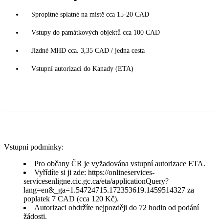
Spropitné splatné na místě cca 15-20 CAD
Vstupy do památkových objektů cca 100 CAD
Jízdné MHD cca. 3,35 CAD / jedna cesta
Vstupní autorizaci do Kanady (ETA)
Vstupní podmínky:
Pro občany ČR je vyžadována vstupní autorizace ETA.
Vyřídíte si ji zde: https://onlineservices-
servicesenligne.cic.gc.ca/eta/applicationQuery?
lang=en&_ga=1.54724715.172353619.1459514327 za
poplatek 7 CAD (cca 120 Kč).
Autorizaci obdržíte nejpozději do 72 hodin od podání
žádosti.