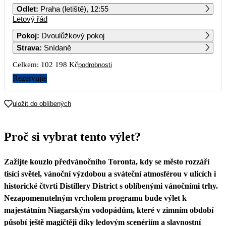
Odlet
:
Praha (letiště), 12:55
Letový řád
1
2
3
4
5
6
51 099
Pokoj
:
Dvoulůžkový pokoj
Strava
:
Snídaně
7
8
9
10
11
12
13
Celkem:
102 198 Kč
podrobnosti
14
15
16
17
18
19
20
Rezervujte
21
22
23
24
25
26
27
uložit do oblíbených
28
29
30
31
Proč si vybrat tento výlet?
Zažijte kouzlo předvánočního Toronta, kdy se město rozzáří
tisíci světel, vánoční výzdobou a sváteční atmosférou v ulicích i
historické čtvrti Distillery District s oblíbenými vánočními trhy.
Nezapomenutelným vrcholem programu bude výlet k
majestátním Niagarským vodopádům, které v zimním období
působí ještě magičtěji díky ledovým scenériím a slavnostní