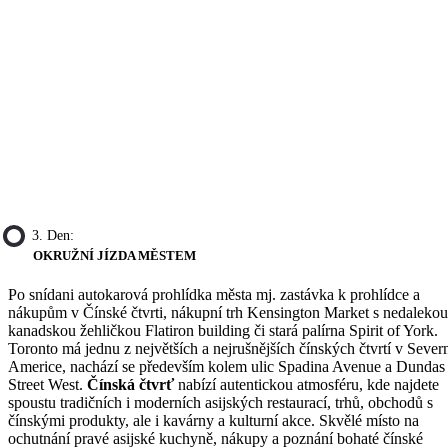
3. Den:
OKRUŽNÍ JÍZDA MĚSTEM
Po snídani autokarová prohlídka města mj. zastávka k prohlídce a
nákupům v Čínské čtvrti, nákupní trh Kensington Market s nedalekou
kanadskou žehličkou Flatiron building či stará palírna Spirit of York.
Toronto má jednu z největších a nejrušnějších čínských čtvrtí v Sever
Americe, nachází se především kolem ulic Spadina Avenue a Dundas
Street West.
Čínská čtvrť
nabízí autentickou atmosféru, kde najdete
spoustu tradičních i moderních asijských restaurací, trhů, obchodů s
čínskými produkty, ale i kavárny a kulturní akce. Skvělé místo na
ochutnání pravé asijské kuchyně, nákupy a poznání bohaté čínské