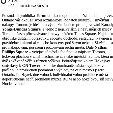
2. Den:
PĚŠÍ PROHLÍDKA MĚSTA
Po snídani prohlídka
Toronta
– kosmopolitního města na břehu jezer
Ontario vás okouzlí svou rozmanitostí, bohatou kulturou i skvělými
nákupy. Toronto je ideálním výchozím bodem pro objevování Kanady
Yonge-Dundas Square
je jedno z nejživějších a nejrušnějších míst v
Torontu, často přirovnávané k newyorskému Times Square. Najdete t
obrovské digitální obrazovky, spoustu obchodů, restaurací, kaváren a
pravidelné kulturní akce nebo koncerty pod širým nebem. Skvělé mís
pro nakupování, posezení i pozorování ruchu města. Dále
Nathan
Phillips Square
– veřejné náměstí s fontánou a nápisem Toronto,
ledovou plochou v zimě, nachází se zde také městská radnice, která 
dvě zakřivené věže s různou výškou. Pokračujeme kolem
Hokejové
síně slávy
k
CN Tower
, ikonické dominantě města s vyhlídkovou
plošinou a prosklenou podlahou s výhledy na celé město i jezero
Ontario. Po zbytek dne volno k individuální volno prohlídce města –
doporučujeme např. prohlídku muzea ROM nebo hokejovou síň slávy
Nocleh v hotelu.