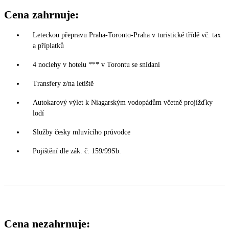
Cena zahrnuje:
Leteckou přepravu Praha-Toronto-Praha v turistické třídě vč. tax
a příplatků
4 noclehy v hotelu *** v Torontu se snídaní
Transfery z/na letiště
Autokarový výlet k Niagarským vodopádům včetně projížďky
lodí
Služby česky mluvícího průvodce
Pojištění dle zák. č. 159/99Sb.
Cena nezahrnuje: