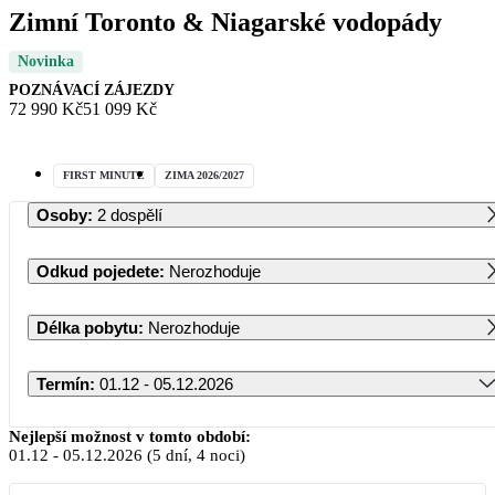
Zimní Toronto & Niagarské vodopády
Novinka
POZNÁVACÍ ZÁJEZDY
72 990 Kč
51 099 Kč
FIRST MINUTE
ZIMA 2026/2027
Osoby
:
2 dospělí
Odkud pojedete
:
Nerozhoduje
Délka pobytu
:
Nerozhoduje
Termín
:
01.12 - 05.12.2026
Prosinec 2026
Nejlepší možnost v tomto období:
01.12
-
05.12.2026
(5 dní, 4 noci)
PO
ÚT
ST
ČT
PÁ
SO
NE