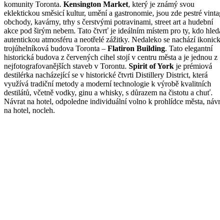
komunity Toronta.
Kensington Market
, který je známý svou
eklektickou směsicí kultur, umění a gastronomie, jsou zde pestré vint
obchody, kavárny, trhy s čerstvými potravinami, street art a hudební
akce pod širým nebem. Tato čtvrť je ideálním místem pro ty, kdo hled
autentickou atmosféru a neotřelé zážitky. Nedaleko se nachází ikonic
trojúhelníková budova Toronta –
Flatiron Building
. Tato elegantní
historická budova z červených cihel stojí v centru města a je jednou z
nejfotografovanějších staveb v Torontu.
Spirit of York
je prémiová
destilérka nacházející se v historické čtvrti Distillery District, která
využívá tradiční metody a moderní technologie k výrobě kvalitních
destilátů, včetně vodky, ginu a whisky, s důrazem na čistotu a chuť.
Návrat na hotel, odpoledne individuální volno k prohlídce města, návr
na hotel, nocleh.