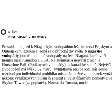
4. Den:
NIAGARSKÉ VODOPÁDY
Po snídani odjezd k Niagarským vodopádům ležícím mezi Erijským a
Ontarijským jezerem a jedná se o přírodní div světa.
Niagarské
vodopády
jsou tři mohutné vodopády na řece Niagara, která tvoří
hranici mezi Kanadou a USA. Nejznámější a největší z nich je
Horseshoe Falls (Podkovové vodopády) na kanadské straně. Největší
z vodopádů má výšku 52 metrů. Vyhlídková plavba lodí, následuje
rozchod pro individuální prohlídku místa. Je možné za poplatek využí
několik vyhlídkových plošin či zpestřit si výlet úžasnými pohledy z v
Skylon Tower (za poplatek). Návrat do Toronta, nocleh.