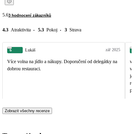
5.6
3 hodnocení zákazníků
4.3
Atraktivita
5.3
Pokoj
3
Strava
zář 2025
6
Lukáš
Více volna na jídlo a nákupy. Doporučení od delegátky na
v
dobrou restauraci.
vyn
ja
ro
po
Zobrazit všechny recenze