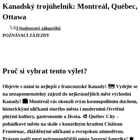
Kanadský trojúhelník: Montreál, Québec,
Ottawa
5.6
3 hodnocení zákazníků
POZNÁVACÍ ZÁJEZDY
Proč si vybrat tento výlet?
Objevte s námi to nejlepší z francouzské Kanady! 🗺️ Vydejte se
na nezapomenutelný zájezd do nejkrásnějších měst východní
Kanady! 🏙️ Montreál vás okouzlí svým kosmopolitním duchem,
historickými uličkami starého města i moderními čtvrtěmi
plnými kultury, gastronomie a života. 🎨 Québec City –
pohádkové město na skále s kouzelným hradem Château
Frontenac, dlážděnými uličkami a evropskou atmosférou.
Právem patří mezi nejromantičtější místa Severní Ameriky! 🍁