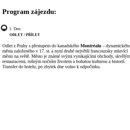
Program zájezdu:
1. Den:
ODLET / PŘÍLET
Odlet z Prahy s přestupem do kanadského
Montréalu
– dynamickéh
města založeného v 17. st. a nyní druhé největší francouzsky mluvící
město na světě. Město je známé svými vynikajícími obchody, skvělým
restauracemi, rušným nočním životem a bohatou kulturou a historií.
Transfer do hotelu, po zbytek dne volno k odpočinku.