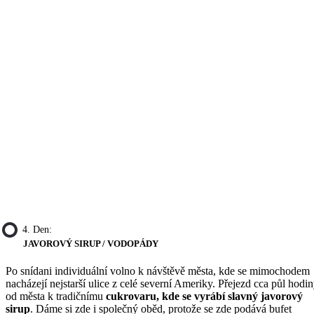
4. Den:
JAVOROVÝ SIRUP / VODOPÁDY
Po snídani individuální volno k návštěvě města, kde se mimochodem
nacházejí nejstarší ulice z celé severní Ameriky. Přejezd cca půl hodi
od města k tradičnímu
cukrovaru, kde se vyrábí slavný javorový
sirup
. Dáme si zde i společný oběd, protože se zde podává bufet