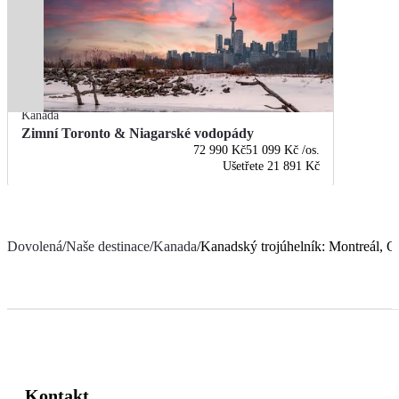
Kanada
Zimní Toronto & Niagarské vodopády
72 990 Kč
51 099 Kč
/os.
Ušetřete
21 891 Kč
Dovolená
/
Naše destinace
/
Kanada
/
Kanadský trojúhelník: Montreál, 
Kontakt