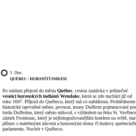
3. Den:
QUÉBEC / HURONŠTÍ INDIÁNI
Po snídani přejezd do města
Québec
, cestou zastávka v jedinečné
vesnici huronských indiánů Wendake
, která se zde nachází již od
roku 1697. Příjezd do Québecu, který má co nabídnout. Prohlédneme 
historické opevněné město, pevnost, terasy Dufferin pojmenované po
lorda Dufferina, který město miloval, s výhledem na řeku St. Vavřince
zámek Frontenac, který je nejfotografovanějším hotelem na světě, sta
přístav s malebnými ulicemi a honosnými domy či budovy quebecké
parlamentu. Nocleh v Québecu.