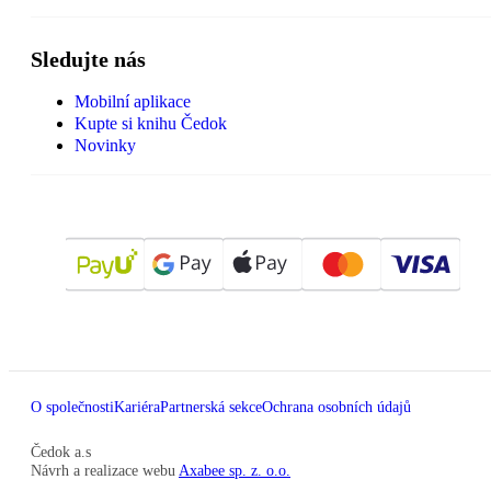
Sledujte nás
Mobilní aplikace
Kupte si knihu Čedok
Novinky
O společnosti
Kariéra
Partnerská sekce
Ochrana osobních údajů
Čedok a.s
Návrh a realizace webu
Axabee sp. z. o.o.