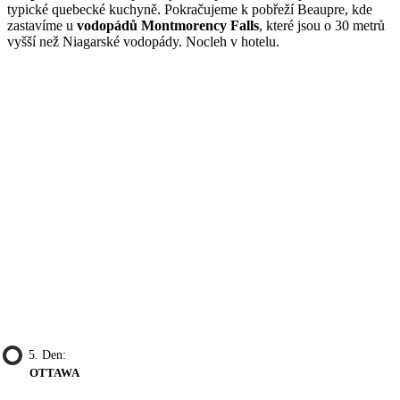
typické quebecké kuchyně. Pokračujeme k pobřeží Beaupre, kde
zastavíme u
vodopádů Montmorency Falls
, které jsou o 30 metrů
vyšší než Niagarské vodopády. Nocleh v hotelu.
5. Den:
OTTAWA