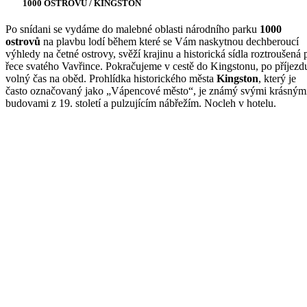
1000 OSTROVŮ / KINGSTON
Po snídani se vydáme do malebné oblasti národního parku
1000
ostrovů
na plavbu lodí během které se Vám naskytnou dechberoucí
výhledy na četné ostrovy, svěží krajinu a historická sídla roztroušená 
řece svatého Vavřince. Pokračujeme v cestě do Kingstonu, po příjezd
volný čas na oběd. Prohlídka historického města
Kingston
, který je
často označovaný jako „Vápencové město“, je známý svými krásným
budovami z 19. století a pulzujícím nábřežím. Nocleh v hotelu.