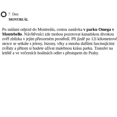
7. Den:
MONTREÁL
Po snídani odjezd do Montreálu, cestou zastávka
v parku Omega v
Montebello
. Návštěvníci zde mohou pozorovat kanadskou divokou
zvěř zblízka v jejím přirozeném prostředí. Při jízdě po 12i kilometrové
stezce se setkáte s jeleny, bizony, vlky a mnoha dalšími fascinujícími
zvířaty a přitom si budete užívat malebnou krásu parku. Transfer na
letiště a ve večerních hodinách odlet s přestupem do Prahy.