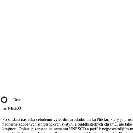
4. Den:
NP NIKKÓ
Po snídani nás čeká celodenní výlet do národního parku
Nikkó
, který je pro
nádherně zdobených šintoistických svatyní a buddhistických chrámů, ale tak
krajinou. Oblast je zapsána na seznamu UNESCO a patří k nejposvátnějším 