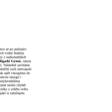
ance až po pulzující
lech vodní hladiny
ny z nejkrásnějších
igashi Gyoen
, oázou
ií. Následně zavítáme
dstřihl ruch metropole
šak opět vstoupíme do
tivní energií i
 nejslavnějšímu
řejmě nesmí chybět
níky z celého světa.
aké si zamilujete.