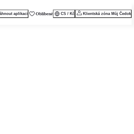
áhnout aplikaci
Oblíbené
CS / Kč
Klientská zóna Můj Čedok