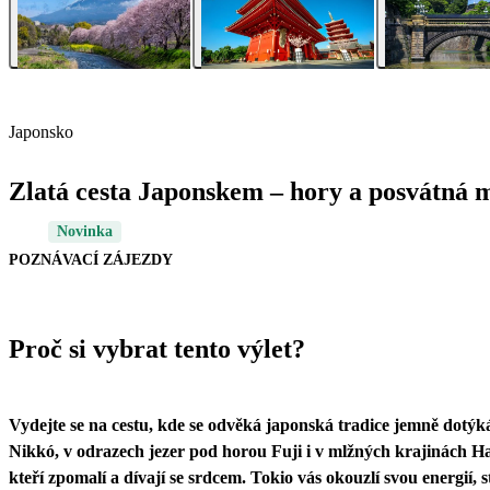
Japonsko
Zlatá cesta Japonskem – hory a posvátná m
Novinka
POZNÁVACÍ ZÁJEZDY
Proč si vybrat tento výlet?
Vydejte se na cestu, kde se odvěká japonská tradice jemně dotýk
Nikkó, v odrazech jezer pod horou Fuji i v mlžných krajinách Ha
kteří zpomalí a dívají se srdcem. Tokio vás okouzlí svou energií,