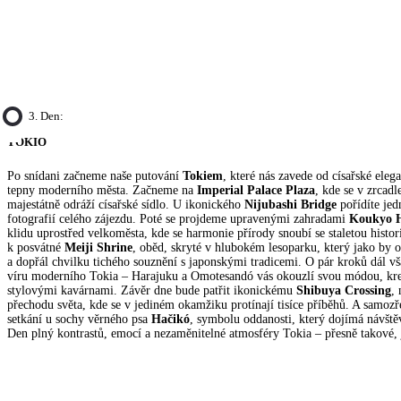
3. Den:
TOKIO
Po snídani začneme naše putování
Tokiem
, které nás zavede od císařské eleg
tepny moderního města. Začneme na
Imperial Palace Plaza
, kde se v zrcad
majestátně odráží císařské sídlo. U ikonického
Nijubashi Bridge
pořídíte jed
fotografií celého zájezdu. Poté se projdeme upravenými zahradami
Koukyo H
klidu uprostřed velkoměsta, kde se harmonie přírody snoubí se staletou histor
k posvátné
Meiji Shrine
, oběd, skryté v hlubokém lesoparku, který jako by o
a dopřál chvilku tichého souznění s japonskými tradicemi. O pár kroků dál v
víru moderního Tokia – Harajuku a Omotesandó vás okouzlí svou módou, krea
stylovými kavárnami. Závěr dne bude patřit ikonickému
Shibuya Crossing
,
přechodu světa, kde se v jediném okamžiku protínají tisíce příběhů. A samoz
setkání u sochy věrného psa
Hačikó
, symbolu oddanosti, který dojímá návštěv
Den plný kontrastů, emocí a nezaměnitelné atmosféry Tokia – přesně takové, j