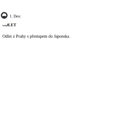
1. Den:
ODLET
Odlet z Prahy s přestupem do Japonska.