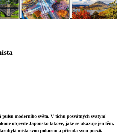
ísta
á pulsu moderního světa. V tichu posvátných svatyní
kone objevíte Japonsko takové, jaké se ukazuje jen těm,
 starobylá místa svou pokorou a příroda svou poezií.