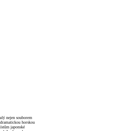
slulý nejen souborem
é dramatickou horskou
místům japonské