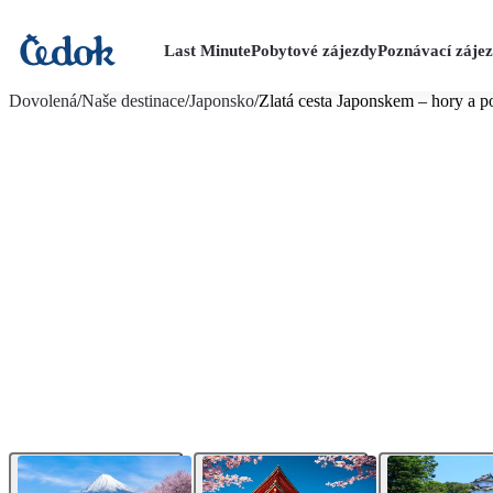
Last Minute
Pobytové zájezdy
Poznávací záje
více fotografií (21)
Dovolená
/
Naše destinace
/
Japonsko
/
Zlatá cesta Japonskem – hory a p