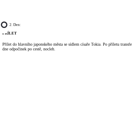
2. Den:
PŘÍLET
Přílet do hlavního japonského města se sídlem císaře Tokia. Po příletu transfe
dne odpočinek po cestě, nocleh.