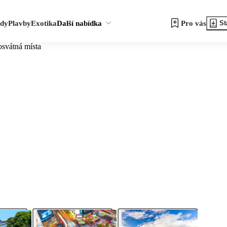
zdy
Plavby
Exotika
Další nabídka
Pro vás
St
osvátná místa