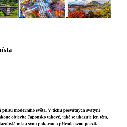
ísta
á pulsu moderního světa. V tichu posvátných svatyní
kone objevíte Japonsko takové, jaké se ukazuje jen těm,
 starobylá místa svou pokorou a příroda svou poezií.