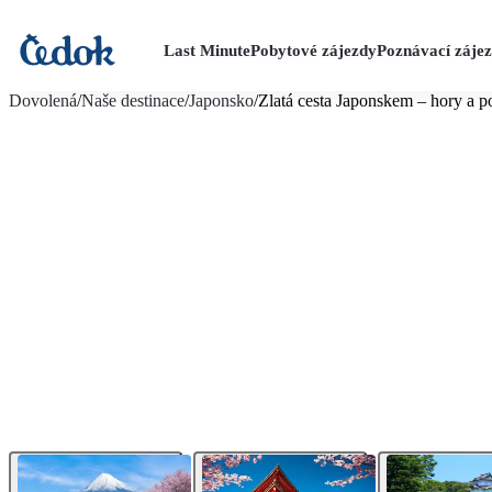
Last Minute
Pobytové zájezdy
Poznávací záje
více fotografií (21)
Dovolená
/
Naše destinace
/
Japonsko
/
Zlatá cesta Japonskem – hory a p