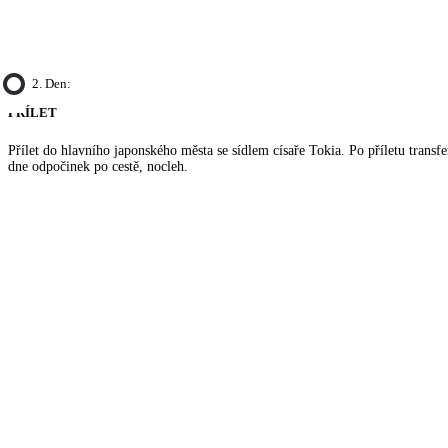
2. Den:
PŘÍLET
Přílet do hlavního japonského města se sídlem císaře Tokia. Po příletu transfe
dne odpočinek po cestě, nocleh.