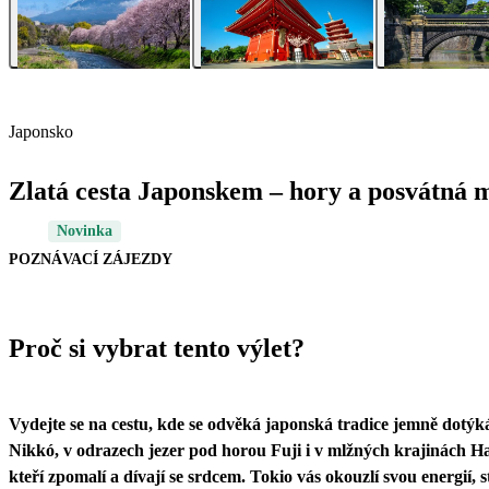
Japonsko
Zlatá cesta Japonskem – hory a posvátná m
Novinka
POZNÁVACÍ ZÁJEZDY
Proč si vybrat tento výlet?
Vydejte se na cestu, kde se odvěká japonská tradice jemně dotýk
Nikkó, v odrazech jezer pod horou Fuji i v mlžných krajinách Ha
kteří zpomalí a dívají se srdcem. Tokio vás okouzlí svou energií,