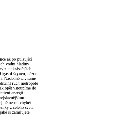
ance až po pulzující
lech vodní hladiny
ny z nejkrásnějších
igashi Gyoen
, oázou
ií. Následně zavítáme
dstřihl ruch metropole
šak opět vstoupíme do
tivní energií i
 nejslavnějšímu
řejmě nesmí chybět
níky z celého světa.
aké si zamilujete.