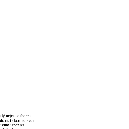
slulý nejen souborem
é dramatickou horskou
místům japonské