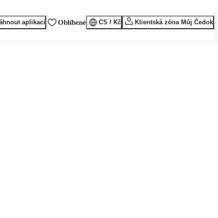
áhnout aplikaci
Oblíbené
CS / Kč
Klientská zóna Můj Čedok