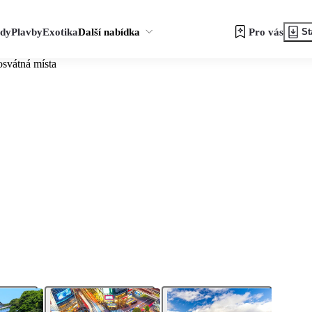
zdy
Plavby
Exotika
Další nabídka
Pro vás
St
osvátná místa