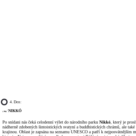
4. Den:
NP NIKKÓ
Po snídani nás čeká celodenní výlet do národního parku
Nikkó
, který je pro
nádherně zdobených šintoistických svatyní a buddhistických chrámů, ale tak
krajinou. Oblast je zapsána na seznamu UNESCO a patří k nejposvátnějším 