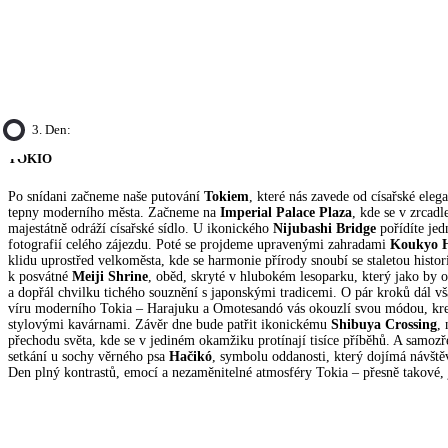
3. Den:
TOKIO
Po snídani začneme naše putování
Tokiem
, které nás zavede od císařské eleg
tepny moderního města. Začneme na
Imperial Palace Plaza
, kde se v zrcad
majestátně odráží císařské sídlo. U ikonického
Nijubashi Bridge
pořídíte jed
fotografií celého zájezdu. Poté se projdeme upravenými zahradami
Koukyo H
klidu uprostřed velkoměsta, kde se harmonie přírody snoubí se staletou histor
k posvátné
Meiji Shrine
, oběd, skryté v hlubokém lesoparku, který jako by o
a dopřál chvilku tichého souznění s japonskými tradicemi. O pár kroků dál v
víru moderního Tokia – Harajuku a Omotesandó vás okouzlí svou módou, krea
stylovými kavárnami. Závěr dne bude patřit ikonickému
Shibuya Crossing
,
přechodu světa, kde se v jediném okamžiku protínají tisíce příběhů. A samoz
setkání u sochy věrného psa
Hačikó
, symbolu oddanosti, který dojímá návštěv
Den plný kontrastů, emocí a nezaměnitelné atmosféry Tokia – přesně takové, j