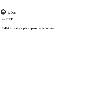
1. Den:
ODLET
Odlet z Prahy s přestupem do Japonska.