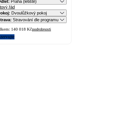
dlet
:
Praha (letiště)
tový řád
okoj
:
Dvoulůžkový pokoj
trava
:
Stravování dle programu
lkem:
140 018 Kč
podrobnosti
zervujte