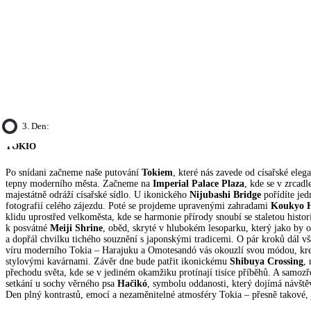
3. Den:
TOKIO
Po snídani začneme naše putování
Tokiem
, které nás zavede od císařské eleg
tepny moderního města. Začneme na
Imperial Palace Plaza
, kde se v zrcad
majestátně odráží císařské sídlo. U ikonického
Nijubashi Bridge
pořídíte jed
fotografií celého zájezdu. Poté se projdeme upravenými zahradami
Koukyo H
klidu uprostřed velkoměsta, kde se harmonie přírody snoubí se staletou histor
k posvátné
Meiji Shrine
, oběd, skryté v hlubokém lesoparku, který jako by o
a dopřál chvilku tichého souznění s japonskými tradicemi. O pár kroků dál v
víru moderního Tokia – Harajuku a Omotesandó vás okouzlí svou módou, krea
stylovými kavárnami. Závěr dne bude patřit ikonickému
Shibuya Crossing
,
přechodu světa, kde se v jediném okamžiku protínají tisíce příběhů. A samoz
setkání u sochy věrného psa
Hačikó
, symbolu oddanosti, který dojímá návštěv
Den plný kontrastů, emocí a nezaměnitelné atmosféry Tokia – přesně takové, j