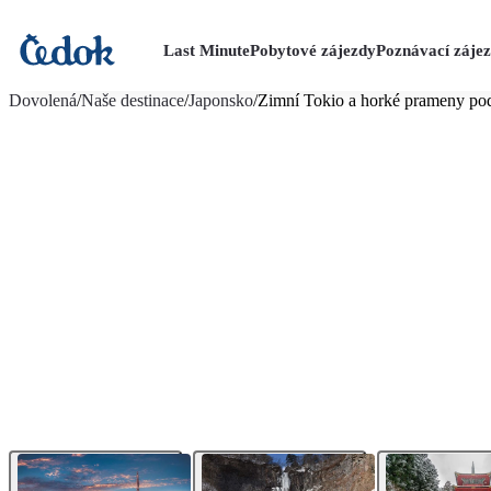
Last Minute
Pobytové zájezdy
Poznávací záje
více fotografií (16)
Dovolená
/
Naše destinace
/
Japonsko
/
Zimní Tokio a horké prameny pod