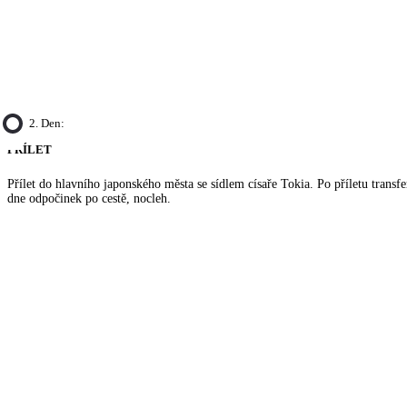
2. Den:
PŘÍLET
Přílet do hlavního japonského města se sídlem císaře Tokia. Po příletu transfe
dne odpočinek po cestě, nocleh.