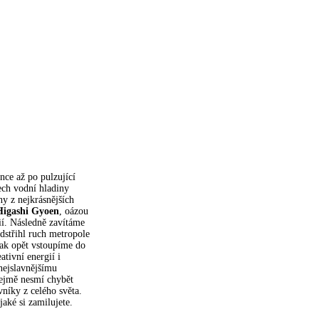
ance až po pulzující
lech vodní hladiny
ny z nejkrásnějších
igashi Gyoen
, oázou
ií. Následně zavítáme
dstřihl ruch metropole
šak opět vstoupíme do
tivní energií i
 nejslavnějšímu
řejmě nesmí chybět
níky z celého světa.
aké si zamilujete.