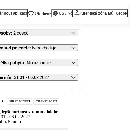
áhnout aplikaci
Oblíbené
CS / Kč
Klientská zóna Můj Čedok
Osoby
:
2 dospělí
dkud pojedete
:
Nerozhoduje
élka pobytu
:
Nerozhoduje
ermín
:
31.01 - 06.02.2027
FIRST MINUTE
ZIMA 2026/2027
jlepší možnost v tomto období:
.01
-
06.02.2027
 dní, 5 nocí)