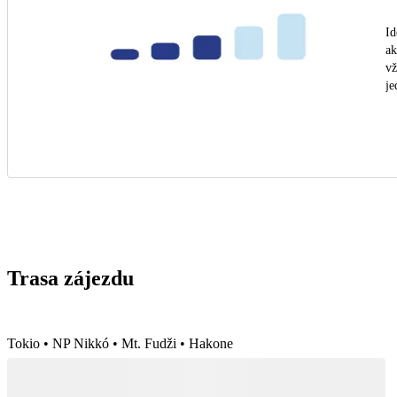
Id
ak
vž
je
Trasa zájezdu
Tokio • NP Nikkó • Mt. Fudži • Hakone