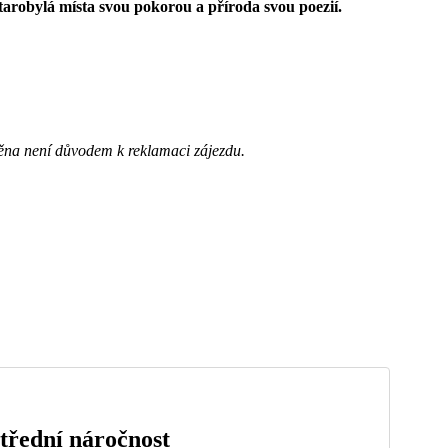
 starobylá místa svou pokorou a příroda svou poezií.
ěna není důvodem k reklamaci zájezdu.
třední náročnost