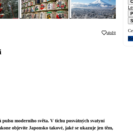
O
Le
P
S
Ce
uložit
Re
i
á pulsu moderního světa. V tichu posvátných svatyní
kone objevíte Japonsko takové, jaké se ukazuje jen těm,