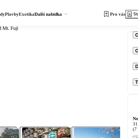
zdy
Plavby
Exotika
Další nabídka
Pro vás
St
 Mt. Fuji
O
D
T
Ne
31
(7