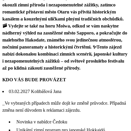
okouzlí zimní příroda i nezapomenutelné zážitky, zatímco
romantické přístavní město Otaru vás přivítá historickým
kanálem a kouzelnými uličkami plnými tradičních obchůdků.
🚠 Vydejte se také na horu Moiwa, odkud se vám naskytne
nádherný výhled na zasněžené město Sapporo, a pokračujte do
malebného Hakodate, známého svou jedinečnou atmosférou,
nočními panoramaty a historickými čtvrtěmi. ✨Tento zájezd
nabízí dokonalou kombinaci zimních scenérií, japonské kultury
i nezapomenutelných zážitků – od světově proslulého festivalu
až po klidná zákoutí zasněžené přírody.
KDO VÁS BUDE PROVÁZET
03.02.2027 Kolibášová Jana
_Ve vybraných případech může dojít ke změně průvodce. Případná
změna není důvodem k reklamaci zájezdu.
Novinka v nabídce Čedoku
Unikátní zimní program pro japonské Hokkaidó