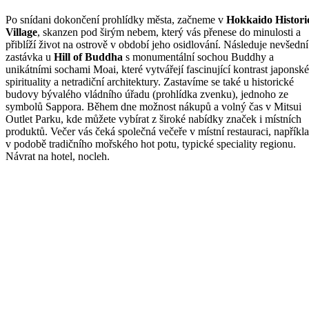
Po snídani dokončení prohlídky města, začneme v
Hokkaido Histori
Village
, skanzen pod širým nebem, který vás přenese do minulosti a
přiblíží život na ostrově v období jeho osidlování. Následuje nevšední
zastávka u
Hill of Buddha
s monumentální sochou Buddhy a
unikátními sochami Moai, které vytvářejí fascinující kontrast japonské
spirituality a netradiční architektury. Zastavíme se také u historické
budovy bývalého vládního úřadu (prohlídka zvenku), jednoho ze
symbolů Sappora. Během dne možnost nákupů a volný čas v Mitsui
Outlet Parku, kde můžete vybírat z široké nabídky značek i místních
produktů. Večer vás čeká společná večeře v místní restauraci, napříkl
v podobě tradičního mořského hot potu, typické speciality regionu.
Návrat na hotel, nocleh.