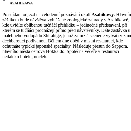
ASAHIKAWA
Po snídani odjezd na celodenní poznávání okolí
Asahikawy
. Hlavní
zážitkem bude návštěva vyhlášené zoologické zahrady v Asahikawě,
kde uvidíte oblíbenou tučňáčí přehlídku – jedinečné představení, při
kterém se tučňáci procházejí přímo před návštěvníky. Dále zastávka u
malebného vodopádu Shirahige, jehož zamrzlá scenérie vytváří v zim
dechberoucí podívanou. Během dne oběd v místní restauraci, kde
ochutnáte typické japonské speciality. Následuje přesun do Sappora,
hlavního města ostrova Hokkaido. Společná večeře v restauraci
nedaleko hotelu, nocleh.