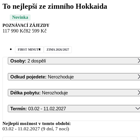
To nejlepší ze zimního Hokkaida
Novinka
POZNÁVACÍ ZÁJEZDY
117 990 Kč
82 599 Kč
FIRST MINUTE
ZIMA 2026/2027
Osoby
:
2 dospělí
Odkud pojedete
:
Nerozhoduje
Délka pobytu
:
Nerozhoduje
Termín
:
03.02 - 11.02.2027
Únor 2027
Nejlepší možnost v tomto období:
03.02
-
11.02.2027
(9 dní, 7 nocí)
PO
ÚT
ST
ČT
PÁ
SO
NE