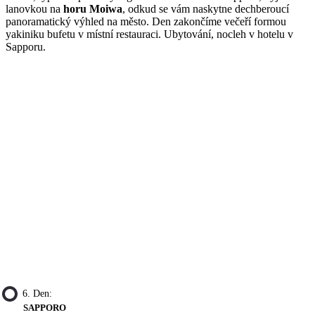
lanovkou na
horu Moiwa
, odkud se vám naskytne dechberoucí
panoramatický výhled na město. Den zakončíme večeří formou
yakiniku bufetu v místní restauraci. Ubytování, nocleh v hotelu v
Sapporu.
6. Den:
SAPPORO