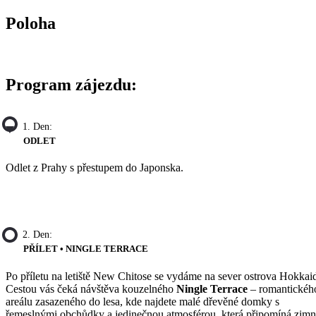
Poloha
Program zájezdu:
1. Den:
ODLET
Odlet z Prahy s přestupem do Japonska.
2. Den:
PŘÍLET • NINGLE TERRACE
Po příletu na letiště New Chitose se vydáme na sever ostrova Hokkai
Cestou vás čeká návštěva kouzelného
Ningle Terrace
– romantickéh
areálu zasazeného do lesa, kde najdete malé dřevěné domky s
řemeslnými obchůdky a jedinečnou atmosférou, která připomíná zimn