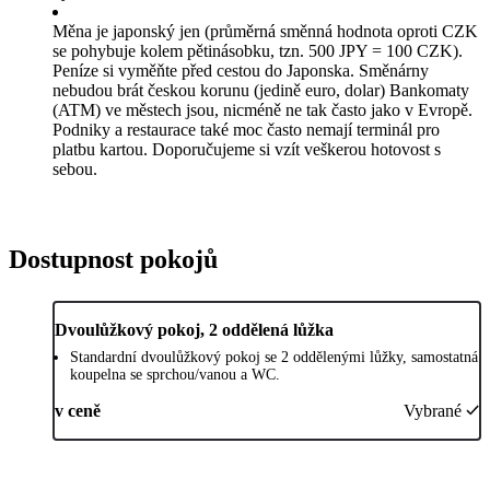
Měna je japonský jen (průměrná směnná hodnota oproti CZK
se pohybuje kolem pětinásobku, tzn. 500 JPY = 100 CZK).
Peníze si vyměňte před cestou do Japonska. Směnárny
nebudou brát českou korunu (jedině euro, dolar) Bankomaty
(ATM) ve městech jsou, nicméně ne tak často jako v Evropě.
Podniky a restaurace také moc často nemají terminál pro
platbu kartou. Doporučujeme si vzít veškerou hotovost s
sebou.
Dostupnost pokojů
Dvoulůžkový pokoj, 2 oddělená lůžka
Standardní dvoulůžkový pokoj se 2 oddělenými lůžky, samostatná
koupelna se sprchou/vanou a WC.
v ceně
Vybrané