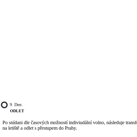
9. Den:
ODLET
Po snídani dle časových možností indiviudální volno, následuje transf
na letiště a odlet s přestupem do Prahy.