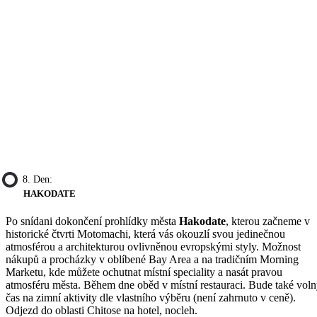
8. Den:
HAKODATE
Po snídani dokončení prohlídky města
Hakodate
, kterou začneme v
historické čtvrti Motomachi, která vás okouzlí svou jedinečnou
atmosférou a architekturou ovlivněnou evropskými styly. Možnost
nákupů a procházky v oblíbené Bay Area a na tradičním Morning
Marketu, kde můžete ochutnat místní speciality a nasát pravou
atmosféru města. Během dne oběd v místní restauraci. Bude také vol
čas na zimní aktivity dle vlastního výběru (není zahrnuto v ceně).
Odjezd do oblasti Chitose na hotel, nocleh.