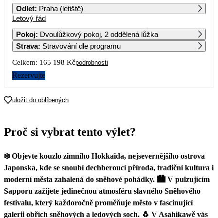
Odlet
:
Praha (letiště)
Letový řád
1
2
3
4
5
6
7
82 599
Pokoj
:
Dvoulůžkový pokoj, 2 oddělená lůžka
Strava
:
Stravování dle programu
8
9
10
11
12
13
14
Celkem:
165 198 Kč
podrobnosti
15
16
17
18
19
20
21
Rezervujte
22
23
24
25
26
27
28
uložit do oblíbených
Proč si vybrat tento výlet?
❄️ Objevte kouzlo zimního Hokkaida, nejsevernějšího ostrova
Japonska, kde se snoubí dechberoucí příroda, tradiční kultura i
moderní města zahalená do sněhové pohádky. 🏙️ V pulzujícím
Sapporu zažijete jedinečnou atmosféru slavného Sněhového
festivalu, který každoročně proměňuje město v fascinující
galerii obřích sněhových a ledových soch. 🐧 V Asahikawě vás