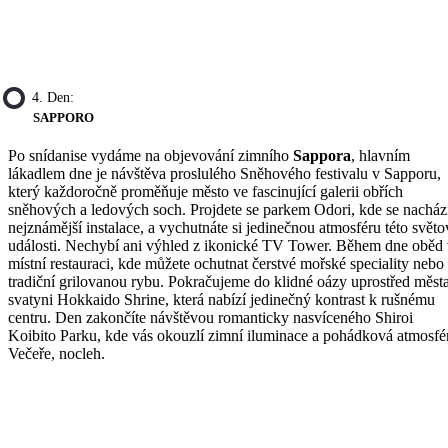
4. Den:
SAPPORO
Po snídanise vydáme na objevování zimního
Sappora
, hlavním
lákadlem dne je návštěva proslulého Sněhového festivalu v Sapporu,
který každoročně proměňuje město ve fascinující galerii obřích
sněhových a ledových soch. Projdete se parkem Odori, kde se nacház
nejznámější instalace, a vychutnáte si jedinečnou atmosféru této světo
události. Nechybí ani výhled z ikonické TV Tower. Během dne oběd
místní restauraci, kde můžete ochutnat čerstvé mořské speciality nebo
tradiční grilovanou rybu. Pokračujeme do klidné oázy uprostřed měst
svatyni Hokkaido Shrine, která nabízí jedinečný kontrast k rušnému
centru. Den zakončíte návštěvou romanticky nasvíceného Shiroi
Koibito Parku, kde vás okouzlí zimní iluminace a pohádková atmosfé
Večeře, nocleh.