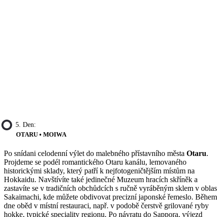
5. Den:
OTARU • MOIWA
Po snídani celodenní výlet do malebného přístavního města
Otaru
.
Projdeme se podél romantického Otaru kanálu, lemovaného
historickými sklady, který patří k nejfotogeničtějším místům na
Hokkaidu. Navštívíte také jedinečné Muzeum hracích skříněk a
zastavíte se v tradičních obchůdcích s ručně vyráběným sklem v oblas
Sakaimachi, kde můžete obdivovat precizní japonské řemeslo. Během
dne oběd v místní restauraci, např. v podobě čerstvě grilované ryby
hokke, typické speciality regionu. Po návratu do Sappora, výjezd