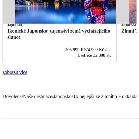
Japonsko
Japonsko
Ikonické Japonsko: tajemství země vycházejícího
Zimní T
slunce
106 999 Kč
74 909 Kč
/os.
Ušetřete
32 090 Kč
zobrazit více
Dovolená
/
Naše destinace
/
Japonsko
/
To nejlepší ze zimního Hokkaida