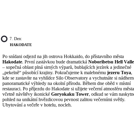
7. Den:
HAKODATE
Po snídani odjezd na jih ostrova Hokkaido, do přístavního města
Hakodate
. První zastávkou bude dramatická
Noboribetsu Hell Vall
– sopečná oblast plná sirných výparů, bublajících jezírek a jedinečné
„pekelně“ působící krajiny. Pokračujeme k malebnému
jezeru Toya
,
kde se zastavíte na vyhlídce Silo Observatory a vychutnáte si nádhern
panoramatické výhledy na okolní přírodu. Během dne oběd v místní
restauraci. Po příjezdu do Hakodate si užijete večerní atmosféru města
včetně návštěvy ikonické
Goryokaku Tower
, odkud se vám naskytn
pohled na unikátní hvězdicovou pevnost zalitou večerními světly.
Ubytování a večeře v hotelu, nocleh.