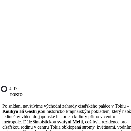
4. Den:
TOKIO
Po snídani navštívíme východní zahrady císařského paláce v Tokiu –
Koukyo Hi Gashi
jsou historicko-krajinářským pokladem, který nabí
jedinečný vhled do japonské historie a kultury přímo v centru
metropole. Dále šintoistickou
svatyni Meiji
, což byla rezidence pro
císařskou rodinu v centru Tokia obklopená stromy, květinami, vodním