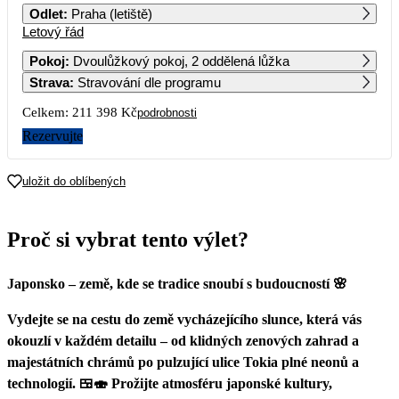
Odlet
:
Praha (letiště)
Letový řád
1
2
3
4
5
6
7
Pokoj
:
Dvoulůžkový pokoj, 2 oddělená lůžka
Strava
:
Stravování dle programu
8
9
10
11
12
13
14
Celkem:
211 398 Kč
podrobnosti
15
16
17
18
19
20
21
Rezervujte
22
23
24
25
26
27
28
uložit do oblíbených
105 699
29
30
31
Proč si vybrat tento výlet?
Japonsko – země, kde se tradice snoubí s budoucností 🌸
Vydejte se na cestu do země vycházejícího slunce, která vás
okouzlí v každém detailu – od klidných zenových zahrad a
majestátních chrámů po pulzující ulice Tokia plné neonů a
technologií. 🍱🍣 Prožijte atmosféru japonské kultury,