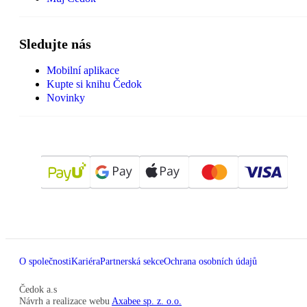
Sledujte nás
Mobilní aplikace
Kupte si knihu Čedok
Novinky
O společnosti
Kariéra
Partnerská sekce
Ochrana osobních údajů
Čedok a.s
Návrh a realizace webu
Axabee sp. z. o.o.