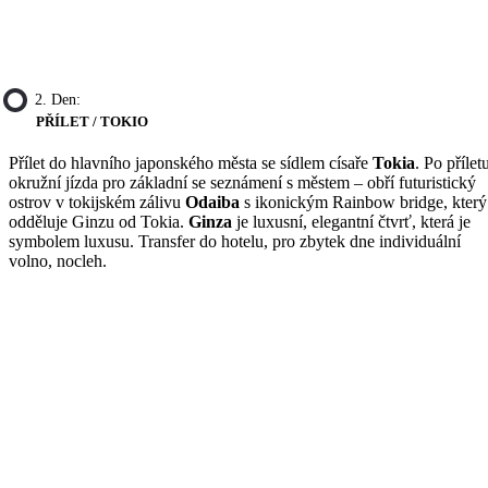
2. Den:
PŘÍLET / TOKIO
Přílet do hlavního japonského města se sídlem císaře
Tokia
. Po přílet
okružní jízda pro základní se seznámení s městem – obří futuristický
ostrov v tokijském zálivu
Odaiba
s ikonickým Rainbow bridge, který
odděluje Ginzu od Tokia.
Ginza
je luxusní, elegantní čtvrť, která je
symbolem luxusu. Transfer do hotelu, pro zbytek dne individuální
volno, nocleh.