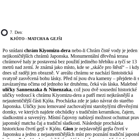
7. Den:
KJÓTO - MATCHA & GEJŠI
Po snídani
chrám Kiyomizu-dera
nebo-li Chrám čisté vody je jeden 
nejikoničtějších chrámů Japonska. Monumentální dřevěná terasa
chrámové haly je postavená bez použití jediného hřebíku a tyčí se 13
metrů nad zemí. Je známá jako místo, kde se „skáče pro štěstí“ – i kd
dnes už raději jen obrazně. V areálu chrámu se nachází šintoistická
svatyně zasvěcená bohu lásky. Před ní jsou dva kameny – přejdete-li 
zavázanýma očima od jednoho ke druhému, čeká vás láska. Malebné
uličky Sannenzaka & Ninenzaka
, což jsou dvě sousední historické
uličky vedoucí k chrámu Kiyomizu-dera a patří mezi nejkrásnější a
nejautentičtější části Kjóta. Procházka zde je jako návrat do starého
Japonska. Uličky jsou lemované zachovalými starobylými dřevěnými
domky, ve kterých najdete obchůdky s tradičním keramikou, čajem,
sladkostmi a suvenýry. Místní čajovny nabízejí možnost ochutnat pra
japonský matcha čaj a tradiční sladkosti. Následuje procházka
historickou čtvrtí gejš v Kjótu.
Gion
je nejslavnější gejša čtvrtí v
Japonsku a jedno z nejautentičtějších míst pro poznání tradiční japons