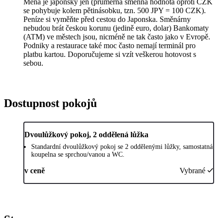
Měna je japonský jen (průměrná směnná hodnota oproti CZK
se pohybuje kolem pětinásobku, tzn. 500 JPY = 100 CZK).
Peníze si vyměňte před cestou do Japonska. Směnárny
nebudou brát českou korunu (jedině euro, dolar) Bankomaty
(ATM) ve městech jsou, nicméně ne tak často jako v Evropě.
Podniky a restaurace také moc často nemají terminál pro
platbu kartou. Doporučujeme si vzít veškerou hotovost s
sebou.
Dostupnost pokojů
Dvoulůžkový pokoj, 2 oddělená lůžka
Standardní dvoulůžkový pokoj se 2 oddělenými lůžky, samostatná
koupelna se sprchou/vanou a WC.
v ceně
Vybrané