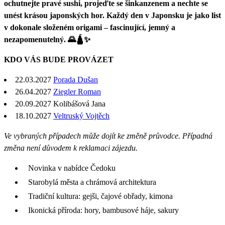
ochutnejte pravé sushi, projeďte se šinkanzenem a nechte se
unést krásou japonských hor. Každý den v Japonsku je jako list
v dokonale složeném origami – fascinující, jemný a
nezapomenutelný. 🌄🛕✨
KDO VÁS BUDE PROVÁZET
22.03.2027
Porada Dušan
26.04.2027
Ziegler Roman
20.09.2027 Kolibášová Jana
18.10.2027
Veltruský Vojtěch
Ve vybraných případech může dojít ke změně průvodce. Případná
změna není důvodem k reklamaci zájezdu.
Novinka v nabídce Čedoku
Starobylá města a chrámová architektura
Tradiční kultura: gejši, čajové obřady, kimona
Ikonická příroda: hory, bambusové háje, sakury