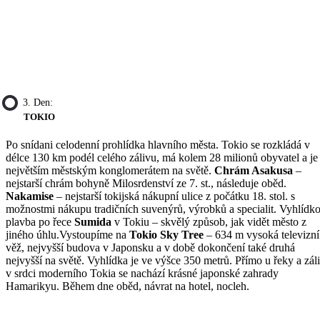
3. Den:
TOKIO
Po snídani celodenní prohlídka hlavního města. Tokio se rozkládá v
délce 130 km podél celého zálivu, má kolem 28 milionů obyvatel a je
největším městským konglomerátem na světě.
Chrám Asakusa
–
nejstarší chrám bohyně Milosrdenství ze 7. st., následuje oběd.
Nakamise
– nejstarší tokijská nákupní ulice z počátku 18. stol. s
možnostmi nákupu tradičních suvenýrů, výrobků a specialit. Vyhlídk
plavba po řece
Sumida
v Tokiu – skvělý způsob, jak vidět město z
jiného úhlu.Vystoupíme na
Tokio Sky Tree
– 634 m vysoká televizní
věž, nejvyšší budova v Japonsku a v době dokončení také druhá
nejvyšší na světě. Vyhlídka je ve výšce 350 metrů. Přímo u řeky a zál
v srdci moderního Tokia se nachází krásné japonské zahrady
Hamarikyu. Během dne oběd, návrat na hotel, nocleh.