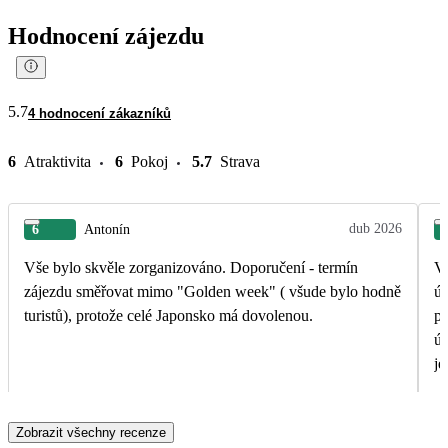
Hodnocení zájezdu
5.7
4 hodnocení zákazníků
6
Atraktivita
6
Pokoj
5.7
Strava
dub 2026
6
Antonín
Vše bylo skvěle zorganizováno. Doporučení - termín
Vý
zájezdu směřovat mimo "Golden week" ( všude bylo hodně
úr
turistů), protože celé Japonsko má dovolenou.
pr
úž
je
vš
Zobrazit všechny recenze