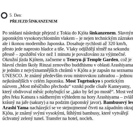
5. Den:
PŘEJEZD ŠINKANZENEM
Po snídani následuje přejezd z Tokia do Kjóta
šinkanzenem
. Slavný
japonským vysokorychlostním vlakem – je nejen technickým zázrake
ale i ikonou moderního Japonska. Dosahuje rychlosti až 320 km/h,
přesto jede naprosto hladce a tiše. Vlaky odjíždějí téměř na sekundu
přesně – zpoždění více než 1 minutu je považováno za výjimečné.
Okružní jízda Kjótem, začneme u
Tenryu-ji Temple Garden
, což je
hlavní chrám školy Rinzai zenového buddhismu v oblasti Arashiyama
je jedním z nejvýznamnějších chrámů v Kjótu a je zapsán na seznamu
UNESCO. Je známý především svou mistrovskou zahradou – jednou
nejkrásnějších v celém Japonsku.
Most Togetsukyo
s poetickým
názvem „Most měsíčního přechodu“ vznikl podle císaře Kameyamy,
který obdivoval měsíc pohybující se „jako by šel po mostě“. Most ve
přes řeku Katsura s nádherným výhledem na hory Arashiyama – zvlá
krásný na jaře (sakury) a na podzim (japonský javor).
Bambusový le
Arashi Yama
nacházející se ve stejnojmenné čtvrti na západním okraj
Kjóta, je známý svými vysokými, štíhlými bambusy, které vytvářejí
úchvatný zelený tunel. Transfer na hotel, nocleh.