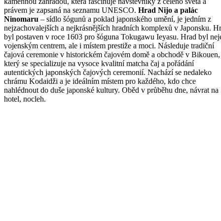
kamennou zahradou, která fascinuje návštěvníky z celého světa a
právem je zapsaná na seznamu UNESCO.
Hrad Nijo a palác
Ninomaru
– sídlo šógunů a poklad japonského umění, je jedním z
nejzachovalejších a nejkrásnějších hradních komplexů v Japonsku. H
byl postaven v roce 1603 pro šóguna Tokugawu Ieyasu. Hrad byl nej
vojenským centrem, ale i místem prestiže a moci. Následuje tradiční
čajová ceremonie v historickém čajovém domě a obchodě v Bikouen,
který se specializuje na vysoce kvalitní matcha čaj a pořádání
autentických japonských čajových ceremonií. Nachází se nedaleko
chrámu Kodaidži a je ideálním místem pro každého, kdo chce
nahlédnout do duše japonské kultury. Oběd v průběhu dne, návrat na
hotel, nocleh.