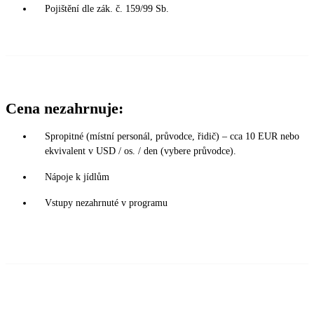
Pojištění dle zák. č. 159/99 Sb.
Cena nezahrnuje:
Spropitné (místní personál, průvodce, řidič) – cca 10 EUR nebo
ekvivalent v USD / os. / den (vybere průvodce).
Nápoje k jídlům
Vstupy nezahrnuté v programu