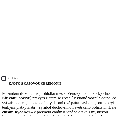
6. Den:
KJÓTO S ČAJOVOU CEREMONIÍ
Po snídani dokončíme prohlídku města. Zenový buddhistický chrám
Kinkaku
pokrytý pravým zlatem se zrcadlí v klidné vodní hladině, c
vytváří pohled jako z pohádky. Horní dvě patra pavilonu jsou pokryta
tenkými plátky zlata – symbol duchovního i světského bohatství. Dál
chrám Ryoan-ji
– v překladu chrám klidného draka s mystickou