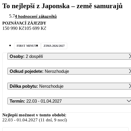
To nejlepší z Japonska – země samurajů
5.7
4 hodnocení zákazníků
POZNÁVACÍ ZÁJEZDY
150 990 Kč
105 699 Kč
FIRST MINUTE
ZIMA 2026/2027
Osoby
:
2 dospělí
Odkud pojedete
:
Nerozhoduje
Délka pobytu
:
Nerozhoduje
Termín
:
22.03 - 01.04.2027
Březen 2027
Nejlepší možnost v tomto období:
22.03
-
01.04.2027
(11 dní, 9 nocí)
PO
ÚT
ST
ČT
PÁ
SO
NE