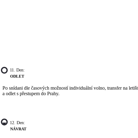
11. Den:
ODLET
Po snídani dle časových možností individuální volno, transfer na letišt
a odlet s přestupem do Prahy.
12. Den:
NÁVRAT