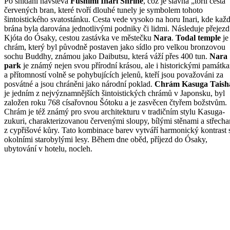
Po snídani návštěva
Fushimi Inari Shrine
, což je slavná „torii cesta“
červených bran, které tvoří dlouhé tunely je symbolem tohoto
šintoistického svatostánku. Cesta vede vysoko na horu Inari, kde kaž
brána byla darována jednotlivými podniky či lidmi. Následuje přejezd
Kjóta do Ósaky, cestou zastávka ve městečku
Nara
.
Todal temple
je
chrám, který byl původně postaven jako sídlo pro velkou bronzovou
sochu Buddhy, známou jako Daibutsu, která váží přes 400 tun.
Nara
park
je známý nejen svou přírodní krásou, ale i historickými památk
a přítomností volně se pohybujících jelenů, kteří jsou považováni za
posvátné a jsou chráněni jako národní poklad.
Chrám Kasuga Taish
je jedním z nejvýznamnějších šintoistických chrámů v Japonsku, byl
založen roku 768 císařovnou Šótoku a je zasvěcen čtyřem božstvům.
Chrám je též známý pro svou architekturu v tradičním stylu Kasuga-
zukuri, charakterizovanou červenými sloupy, bílými stěnami a střech
z cypřišové kůry. Tato kombinace barev vytváří harmonický kontrast 
okolními starobylými lesy. Během dne oběd, příjezd do Ósaky,
ubytování v hotelu, nocleh.