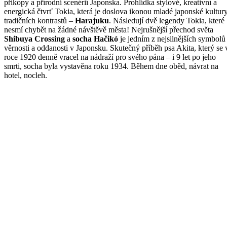
příkopy a přírodní scenérií Japonska. Prohlídka stylové, kreativní a
energická čtvrť Tokia, která je doslova ikonou mladé japonské kultury
tradičních kontrastů –
Harajuku
. Následují dvě legendy Tokia, které
nesmí chybět na žádné návštěvě města! Nejrušnější přechod světa
Shibuya Crossing
a
socha Hačikó
je jedním z nejsilnějších symbolů
věrnosti a oddanosti v Japonsku. Skutečný příběh psa Akita, který se 
roce 1920 denně vracel na nádraží pro svého pána – i 9 let po jeho
smrti, socha byla vystavěna roku 1934. Během dne oběd, návrat na
hotel, nocleh.