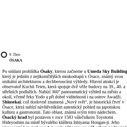
9. Den:
ÓSAKA
Po snídani prohlídka
Ósaky
, kterou začneme u
Umeda Sky Buildin
který je jedním z nejikoničtějších mrakodrapů v Ósace, známý svou
unikátní architekturou a dechberoucími výhledy. Hlavní atrakcí je
observatoř Kuchū Teien, která spojuje dvě věže budovy na 39., 40. a
střešních podlažích. Nabízí 360° panoramatický výhled na město a
okolí, včetně řeky Yodo a při dobré viditelnosti i na ostrov Awadži.
Shinsekai
, což doslovně znamená „Nový svět“, je historická čtvrť v
Ósace, která nabízí návštěvníkům autentický pohled na japonskou
kulturu a gastronomii. Tato oblast, známá svým retro nádechem.
Ósacký hrad
byl postaven v roce 1583 válečníkem Toyotomi
Hideyoshim na místě bývalého kláštera Ishiyama Hongan-ji. Jeho