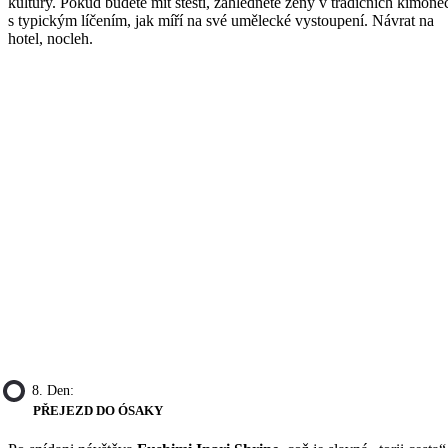
kultury. Pokud budete mít štěstí, zahlédnete ženy v tradičních kimone
s typickým líčením, jak míří na své umělecké vystoupení. Návrat na
hotel, nocleh.
8. Den:
PŘEJEZD DO ÓSAKY