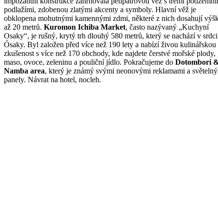
impozantní konstrukce zahrnovala pětipatrovou věž s třemi podzemní
podlažími, zdobenou zlatými akcenty a symboly. Hlavní věž je
obklopena mohutnými kamennými zdmi, některé z nich dosahují výš
až 20 metrů.
Kuromon Ichiba Market
, často nazývaný „Kuchyní
Osaky“, je rušný, krytý trh dlouhý 580 metrů, který se nachází v srdci
Ósaky. Byl založen před více než 190 lety a nabízí živou kulinářskou
zkušenost s více než 170 obchody, kde najdete čerstvé mořské plody,
maso, ovoce, zeleninu a pouliční jídlo. Pokračujeme do
Dotombori 
Namba area
, který je známý svými neonovými reklamami a světeln
panely. Návrat na hotel, nocleh.