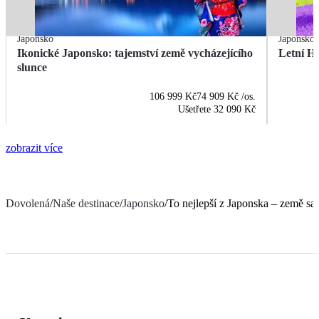
Japonsko
Japonsko
Ikonické Japonsko: tajemství země vycházejícího
Letní Ho
slunce
106 999 Kč
74 909 Kč
/os.
Ušetřete
32 090 Kč
zobrazit více
Dovolená
/
Naše destinace
/
Japonsko
/
To nejlepší z Japonska – země sa