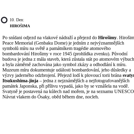
10. Den:
HIROŠIMA
Po snídani odjezd na vlakové nádraží a přejezd do
Hirošimy
. Hiroši
Peace Memorial (Genbaku Dome) je jedním z nejvýznamnějších
symbolů míru na světě a památníkem tragédie atomového
bombardování Hirošimy v roce 1945 (prohlídka zvenku). Původní
budova je jedna z mála staveb, která zůstala stát po atomovém výbuc
a byla záměrně zachována jako symbol zkázy a odhodlání k míru.
Muzeum míru dokumentuje události bombardování, jeho důsledky a
výzvy jaderného odzbrojení. Přejezd lodí k plovoucí torii brána
svaty
Itsukushima-jinja
– jedna z nejznámějších a nejfotografovanějších
památek Japonska, při přílivu vypadá, jako by se vznášela na vodě.
Svatyně je postavená na kůlech nad mořem, je na seznamu UNESCO
Návrat vlakem do Ósaky, oběd během dne, nocleh.