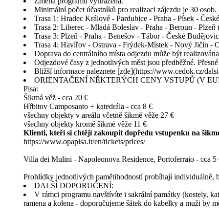
Změna programu vyhrazena.
Minimální počet účastníků pro realizaci zájezdu je 30 osob.
Trasa 1: Hradec Králové - Pardubice - Praha - Písek - Česk
Trasa 2: Liberec - Mladá Boleslav - Praha - Beroun - Plzeň
Trasa 3: Plzeň - Praha - Benešov - Tábor - České Budějovi
Trasa 4: Havířov - Ostrava - Frýdek-Místek - Nový Jičín - 
Doprava do centrálního místa odjezdu může být realizová
Odjezdové časy z jednotlivých měst jsou předběžné. Přesné
Bližší informace naleznete [zde](https://www.cedok.cz/dals
ORIENTAČENÍ NĚKTERÝCH CENY VSTUPŮ (V EUR
Pisa:
Šikmá věž - cca 20 €
Hřbitov Camposanto + katedrála - cca 8 €
všechny objekty v areálu včetně šikmé věže 27 €
všechny objekty kromě šikmé věže 11 €
Klienti, kteří si chtějí zakoupit dopředu vstupenku na šik
https://www.opapisa.it/en/tickets/prices/
Villa dei Mulini - Napoleonova Residence, Portoferraio - cca 5
Prohlídky jednotlivých pamětihodností probíhají individuálně
DALŠÍ DOPORUČENÍ:
V rámci programu navštívíte i sakrální památky (kostely, kat
ramena a kolena - doporučujeme šátek do kabelky a muži by měl