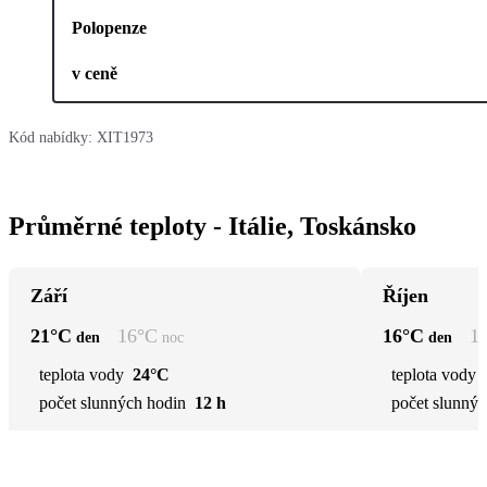
Polopenze
v ceně
Kód nabídky:
XIT1973
Průměrné teploty - Itálie, Toskánsko
Září
Říjen
21
°C
16
°C
16
°C
1
den
noc
den
teplota vody
24°C
teplota vody
počet slunných hodin
12 h
počet slunnýc