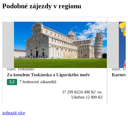
Podobné zájezdy v regionu
Itálie
,
Toskánsko
Itálie
,
Tos
Za kouzlem Toskánska a Ligurského moře
Karneva
5.2
7 hodnocení zákazníků
37 299 Kč
24 490 Kč
/os.
Ušetřete
12 809 Kč
zobrazit více