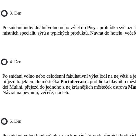
3. Den
Po snídani individuální volno nebo výlet do
Pisy
- prohlídka světozn
místních specialit, sýrů a typických produktů. Návrat do hotelu, večeř
4. Den
Po snídani volno nebo celodenní fakultativní výlet lodí na největší a 
příjezd trajektem do městečka
Portoferraio
- prohlídka hlavního měs
dei Mulini, přejezd do jednoho z nejkrásnějších městeček ostrova
Mar
Návrat na pevninu, večeře, nocleh.
5. Den
Po snídani volno k odpočinku a ke koupání. V podvečerních hodinác