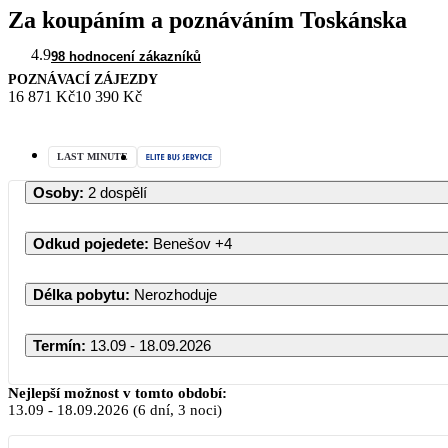
Za koupáním a poznáváním Toskánska
4.9
98 hodnocení zákazníků
POZNÁVACÍ ZÁJEZDY
16 871 Kč
10 390 Kč
LAST MINUTE
Osoby
:
2 dospělí
Odkud pojedete
:
Benešov
+4
Délka pobytu
:
Nerozhoduje
Termín
:
13.09 - 18.09.2026
Nejlepší možnost v tomto období:
13.09
-
18.09.2026
(6 dní, 3 noci)