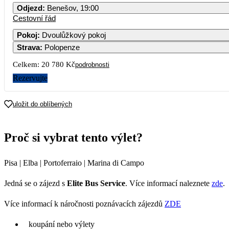
Odjezd
:
Benešov, 19:00
Cestovní řád
Pokoj
:
Dvoulůžkový pokoj
Strava
:
Polopenze
Celkem:
20 780 Kč
podrobnosti
Rezervujte
uložit do oblíbených
Proč si vybrat tento výlet?
Pisa | Elba | Portoferraio | Marina di Campo
Jedná se o zájezd s
Elite Bus Service
. Více informací naleznete
zde
.
Více informací k náročnosti poznávacích zájezdů
ZDE
koupání nebo výlety