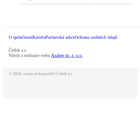
O společnosti
Kariéra
Partnerská sekce
Ochrana osobních údajů
Čedok a.s
Návrh a realizace webu
Axabee sp. z. o.o.
© 2026, cestovní kancelář Čedok a.s.