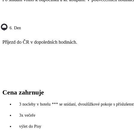
6. Den
Příjezd do ČR v dopoledních hodinách.
Cena zahrnuje
3 noclehy v hotelu *** se snídaní, dvoulůžkové pokoje s příslušens
3x večeře
výlet do Pisy