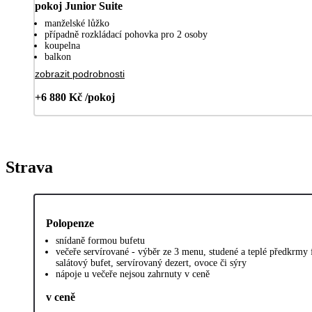
pokoj Junior Suite
manželské lůžko
případně rozkládací pohovka pro 2 osoby
koupelna
balkon
zobrazit podrobnosti
+6 880 Kč /pokoj
Strava
Polopenze
snídaně formou bufetu
večeře servírované - výběr ze 3 menu, studené a teplé předkrmy
salátový bufet, servírovaný dezert, ovoce či sýry
nápoje u večeře nejsou zahrnuty v ceně
v ceně