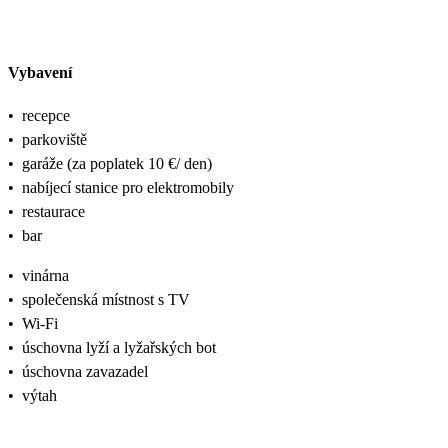
Vybavení
•
recepce
•
parkoviště
•
garáže (za poplatek 10 €/ den)
•
nabíjecí stanice pro elektromobily
•
restaurace
•
bar
•
vinárna
•
společenská místnost s TV
•
Wi-Fi
•
úschovna lyží a lyžařských bot
•
úschovna zavazadel
•
výtah