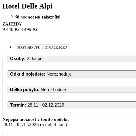
Hotel Delle Alpi
5.3
8 hodnocení zákazníků
ZÁJEZDY
9 440 Kč
8 499 Kč
FIRST MINUTE
ZIMA 2026/2027
Osoby
:
2 dospělí
Odkud pojedete
:
Nerozhoduje
Délka pobytu
:
Nerozhoduje
Termín
:
28.11 - 02.12.2026
Listopad 2026
Nejlepší možnost v tomto období:
28.11
-
02.12.2026
(5 dní, 4 noci)
PO
ÚT
ST
ČT
PÁ
SO
NE