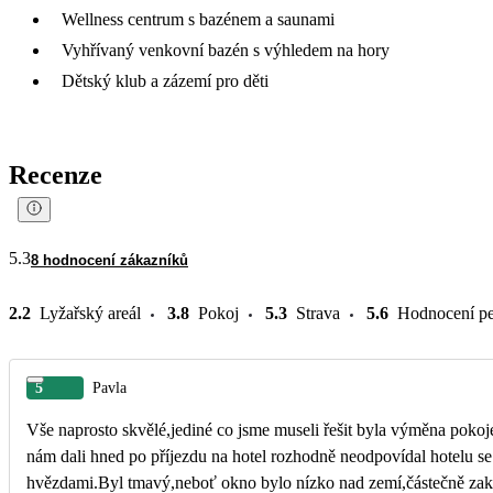
Wellness centrum s bazénem a saunami
Vyhřívaný venkovní bazén s výhledem na hory
Dětský klub a zázemí pro děti
Recenze
5.3
8 hodnocení zákazníků
2.2
Lyžařský areál
3.8
Pokoj
5.3
Strava
5.6
Hodnocení pe
5
Pavla
Vše naprosto skvělé,jediné co jsme museli řešit byla výměna pokoj
nám dali hned po příjezdu na hotel rozhodně neodpovídal hotelu se
hvězdami.Byl tmavý,neboť okno bylo nízko nad zemí,částečně zak