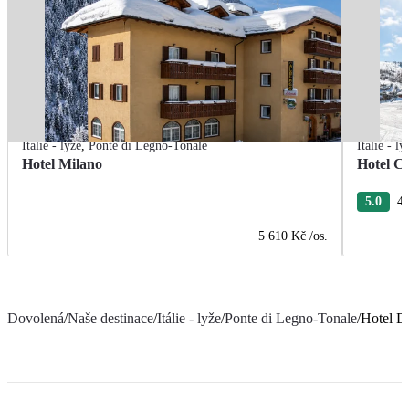
Itálie - lyže
,
Ponte di Legno-Tonale
Itálie - ly
Hotel Milano
Hotel C
5.0
4 
5 610 Kč
/os.
Dovolená
/
Naše destinace
/
Itálie - lyže
/
Ponte di Legno-Tonale
/
Hotel De