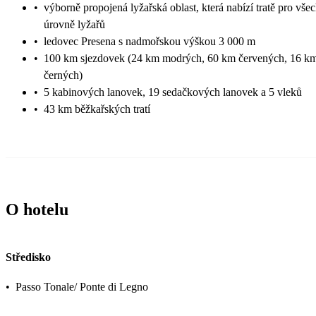
•
výborně propojená lyžařská oblast, která nabízí tratě pro vše
úrovně lyžařů
•
ledovec Presena s nadmořskou výškou 3 000 m
•
100 km sjezdovek (24 km modrých, 60 km červených, 16 k
černých)
•
5 kabinových lanovek, 19 sedačkových lanovek a 5 vleků
•
43 km běžkařských tratí
O hotelu
Středisko
•
Passo Tonale/ Ponte di Legno