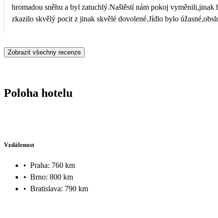
hromadou sněhu a byl zatuchlý.Naštěstí nám pokoj vyměnili,jinak 
zkazilo skvělý pocit z jinak skvělé dovolené.Jídlo bylo úžasné,obslu
na baru skvělá,welnes úžasné,sjezdovky a příroda úžasná
Zobrazit všechny recenze
Poloha hotelu
Vzdálenost
•
Praha: 760 km
•
Brno: 800 km
•
Bratislava: 790 km