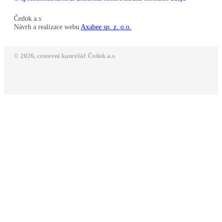
Čedok a.s
Návrh a realizace webu
Axabee sp. z. o.o.
© 2026, cestovní kancelář Čedok a.s.