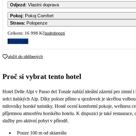
Odjezd
:
Vlastní doprava
1
Pokoj
:
Pokoj Comfort
Strava
:
Polopenze
2
3
4
5
6
7
8
Celkem:
16 998 Kč
podrobnosti
Rezervujte
9
10
11
12
13
14
15
uložit do oblíbených
16
17
18
19
20
21
22
Proč si vybrat tento hotel
23
24
25
26
27
28
29
8 499
8 499
Hotel Delle Alpi v Passo del Tonale nabízí ideální zázemí pro zimní i
30
8 499
srdci italských Alp. Díky poloze přímo u sjezdovek je skvělou volbou 
milovníky horské turistiky. Hosté ocení komfortní pokoje, wellness 
příjemnou atmosféru horského hotelu. K dispozici je také restaurace, 
služby pro aktivní pobyt v přírodě.
Pouze 100 m od skiareálu