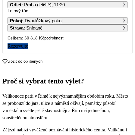
Odlet
:
Praha (letiště), 11:20
Letový řád
1
2
3
4
5
6
7
Pokoj
:
Dvoulůžkový pokoj
Strava
:
Snídaně
8
9
10
11
12
13
14
Celkem:
30 818 Kč
podrobnosti
15
16
17
18
19
20
21
Rezervujte
22
23
24
25
26
27
28
uložit do oblíbených
15 409
29
30
31
Proč si vybrat tento výlet?
Velikonoce patří v Římě k nejvýznamnějším obdobím roku. Město
se probouzí do jara, ulice a náměstí ožívají, památky působí
v měkkém světle ještě slavnostněji a Řím má jedinečnou,
soustředěnou atmosféru.
Zájezd nabízí vyvážené poznávání historického centra, Vatikánu i