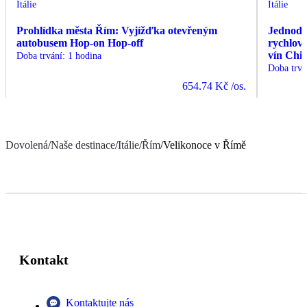
Itálie
Itálie
Prohlídka města Řím: Vyjížďka otevřeným
Jednode
autobusem Hop-on Hop-off
rychlov
vín Chia
Doba trvání
:
1 hodina
Doba trvá
654.74 Kč
/os.
Dovolená
/
Naše destinace
/
Itálie
/
Řím
/
Velikonoce v Římě
Kontakt
Kontaktujte nás