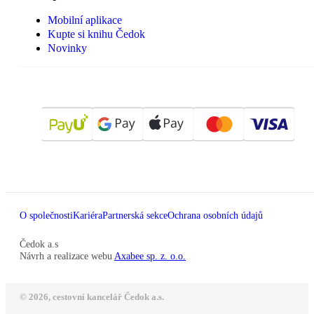
Mobilní aplikace
Kupte si knihu Čedok
Novinky
O společnosti
Kariéra
Partnerská sekce
Ochrana osobních údajů
Čedok a.s
Návrh a realizace webu
Axabee sp. z. o.o.
© 2026, cestovní kancelář Čedok a.s.