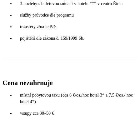
3 noclehy s bufetovou snídaní v hotelu *** v centru Říma
služby průvodce dle programu
transfery z/na letiště
pojištění dle zákona č. 159/1999 Sb.
Cena nezahrnuje
místní pobytovou taxu (cca 6 €/os./noc hotel 3* a 7,5 €/os./ noc
hotel 4*)
vstupy cca 30–50 €