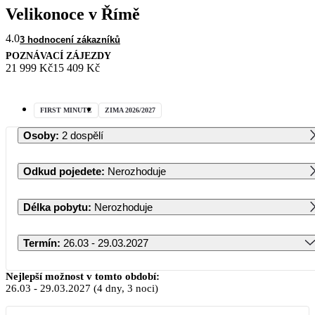
Velikonoce v Římě
4.0
3 hodnocení zákazníků
POZNÁVACÍ ZÁJEZDY
21 999 Kč
15 409 Kč
FIRST MINUTE
ZIMA 2026/2027
Osoby
:
2 dospělí
Odkud pojedete
:
Nerozhoduje
Délka pobytu
:
Nerozhoduje
Termín
:
26.03 - 29.03.2027
Březen 2027
Nejlepší možnost v tomto období:
26.03
-
29.03.2027
(4 dny, 3 noci)
PO
ÚT
ST
ČT
PÁ
SO
NE