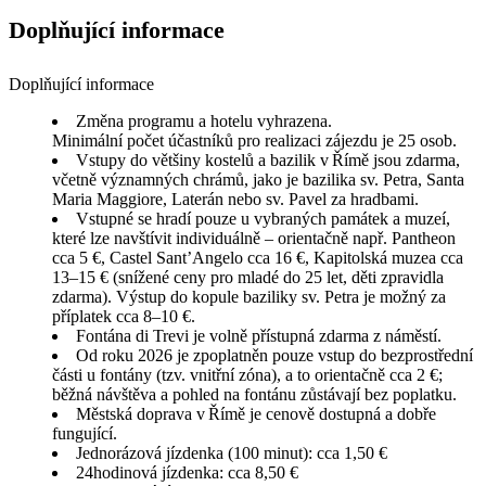
Doplňující informace
Doplňující informace
Změna programu a hotelu vyhrazena.
Minimální počet účastníků pro realizaci zájezdu je 25 osob.
Vstupy do většiny kostelů a bazilik v Římě jsou zdarma,
včetně významných chrámů, jako je bazilika sv. Petra, Santa
Maria Maggiore, Laterán nebo sv. Pavel za hradbami.
Vstupné se hradí pouze u vybraných památek a muzeí,
které lze navštívit individuálně – orientačně např. Pantheon
cca 5 €, Castel Sant’Angelo cca 16 €, Kapitolská muzea cca
13–15 € (snížené ceny pro mladé do 25 let, děti zpravidla
zdarma). Výstup do kopule baziliky sv. Petra je možný za
příplatek cca 8–10 €.
Fontána di Trevi je volně přístupná zdarma z náměstí.
Od roku 2026 je zpoplatněn pouze vstup do bezprostřední
části u fontány (tzv. vnitřní zóna), a to orientačně cca 2 €;
běžná návštěva a pohled na fontánu zůstávají bez poplatku.
Městská doprava v Římě je cenově dostupná a dobře
fungující.
Jednorázová jízdenka (100 minut): cca 1,50 €
24hodinová jízdenka: cca 8,50 €