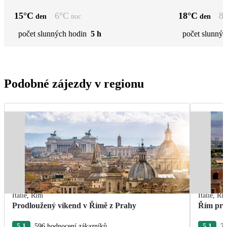
15
°C
6
°C
18
°C
8
den
noc
den
počet slunných hodin
5 h
počet slunnýc
Podobné zájezdy v regionu
Itálie
,
Řím
Itálie
,
Ří
Prodloužený víkend v Římě z Prahy
Řím pro
5.1
596 hodnocení zákazníků
5.1
24