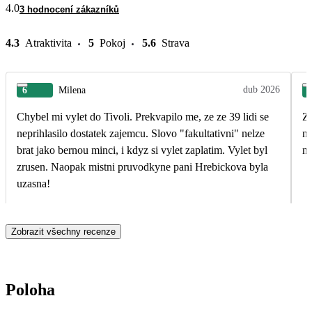
4.0
3 hodnocení zákazníků
4.3
Atraktivita
5
Pokoj
5.6
Strava
dub 2026
6
Milena
Chybel mi vylet do Tivoli. Prekvapilo me, ze ze 39 lidi se
Záje
neprihlasilo dostatek zajemcu. Slovo "fakultativni" nelze
ná
brat jako bernou minci, i kdyz si vylet zaplatim. Vylet byl
na
zrusen. Naopak mistni pruvodkyne pani Hrebickova byla
uzasna!
Zobrazit všechny recenze
Poloha