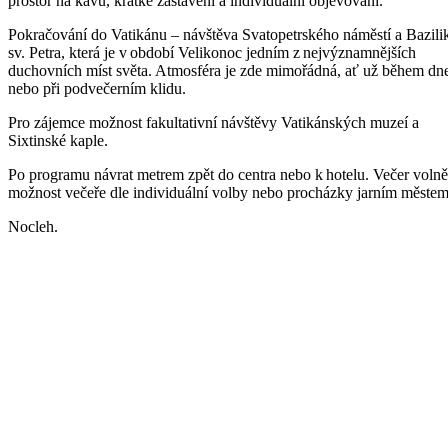
prostor na kávu, krátké zastavení a individuální objevování.
Pokračování do Vatikánu – návštěva Svatopetrského náměstí a Bazili
sv. Petra, která je v období Velikonoc jedním z nejvýznamnějších
duchovních míst světa. Atmosféra je zde mimořádná, ať už během dn
nebo při podvečerním klidu.
Pro zájemce možnost fakultativní návštěvy Vatikánských muzeí a
Sixtinské kaple.
Po programu návrat metrem zpět do centra nebo k hotelu. Večer volně
možnost večeře dle individuální volby nebo procházky jarním městem
Nocleh.