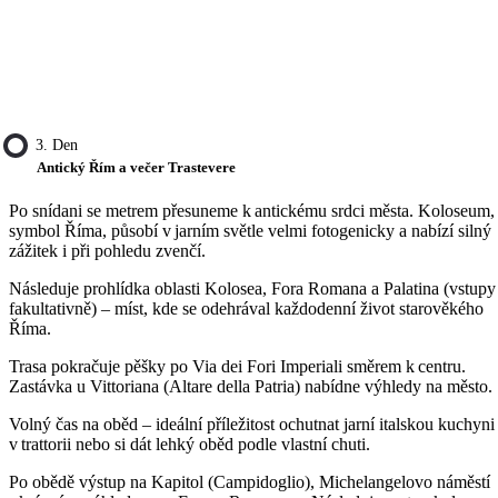
3. Den
Antický Řím a večer Trastevere
Po snídani se metrem přesuneme k antickému srdci města. Koloseum,
symbol Říma, působí v jarním světle velmi fotogenicky a nabízí silný
zážitek i při pohledu zvenčí.
Následuje prohlídka oblasti Kolosea, Fora Romana a Palatina (vstupy
fakultativně) – míst, kde se odehrával každodenní život starověkého
Říma.
Trasa pokračuje pěšky po Via dei Fori Imperiali směrem k centru.
Zastávka u Vittoriana (Altare della Patria) nabídne výhledy na město.
Volný čas na oběd – ideální příležitost ochutnat jarní italskou kuchyni
v trattorii nebo si dát lehký oběd podle vlastní chuti.
Po obědě výstup na Kapitol (Campidoglio), Michelangelovo náměstí