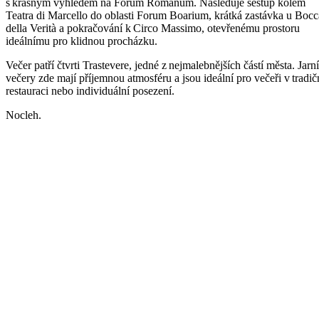
s krásným výhledem na Forum Romanum. Následuje sestup kolem
Teatra di Marcello do oblasti Forum Boarium, krátká zastávka u Bocc
della Verità a pokračování k Circo Massimo, otevřenému prostoru
ideálnímu pro klidnou procházku.
Večer patří čtvrti Trastevere, jedné z nejmalebnějších částí města. Jarní
večery zde mají příjemnou atmosféru a jsou ideální pro večeři v tradič
restauraci nebo individuální posezení.
Nocleh.