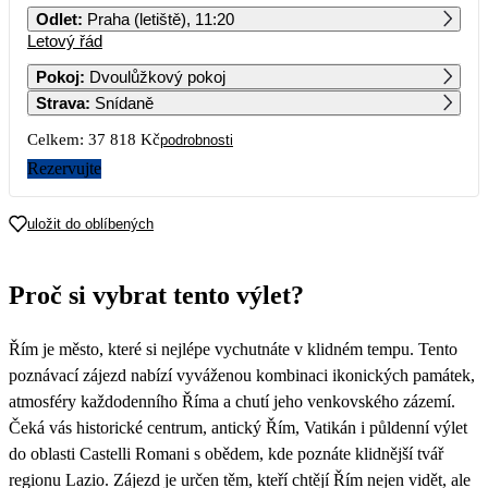
Odlet
:
Praha (letiště), 11:20
Letový řád
1
2
3
4
5
6
7
Pokoj
:
Dvoulůžkový pokoj
Strava
:
Snídaně
8
9
10
11
12
13
14
Celkem:
37 818 Kč
podrobnosti
15
16
17
18
19
20
21
Rezervujte
18 909
22
23
24
25
26
27
28
uložit do oblíbených
29
30
31
Proč si vybrat tento výlet?
Řím je město, které si nejlépe vychutnáte v klidném tempu. Tento
poznávací zájezd nabízí vyváženou kombinaci ikonických památek,
atmosféry každodenního Říma a chutí jeho venkovského zázemí.
Čeká vás historické centrum, antický Řím, Vatikán i půldenní výlet
do oblasti Castelli Romani s obědem, kde poznáte klidnější tvář
regionu Lazio. Zájezd je určen těm, kteří chtějí Řím nejen vidět, ale