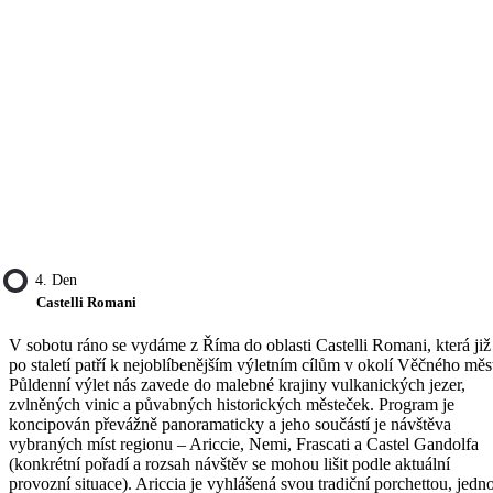
4. Den
Castelli Romani
V sobotu ráno se vydáme z Říma do oblasti Castelli Romani, která již
po staletí patří k nejoblíbenějším výletním cílům v okolí Věčného měs
Půldenní výlet nás zavede do malebné krajiny vulkanických jezer,
zvlněných vinic a půvabných historických městeček. Program je
koncipován převážně panoramaticky a jeho součástí je návštěva
vybraných míst regionu – Ariccie, Nemi, Frascati a Castel Gandolfa
(konkrétní pořadí a rozsah návštěv se mohou lišit podle aktuální
provozní situace). Ariccia je vyhlášená svou tradiční porchettou, jedn