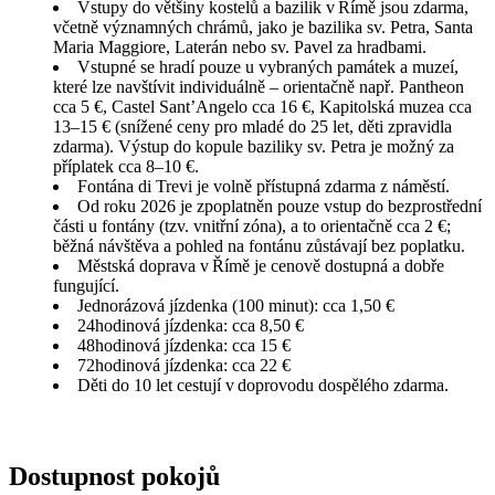
Vstupy do většiny kostelů a bazilik v Římě jsou zdarma,
včetně významných chrámů, jako je bazilika sv. Petra, Santa
Maria Maggiore, Laterán nebo sv. Pavel za hradbami.
Vstupné se hradí pouze u vybraných památek a muzeí,
které lze navštívit individuálně – orientačně např. Pantheon
cca 5 €, Castel Sant’Angelo cca 16 €, Kapitolská muzea cca
13–15 € (snížené ceny pro mladé do 25 let, děti zpravidla
zdarma). Výstup do kopule baziliky sv. Petra je možný za
příplatek cca 8–10 €.
Fontána di Trevi je volně přístupná zdarma z náměstí.
Od roku 2026 je zpoplatněn pouze vstup do bezprostřední
části u fontány (tzv. vnitřní zóna), a to orientačně cca 2 €;
běžná návštěva a pohled na fontánu zůstávají bez poplatku.
Městská doprava v Římě je cenově dostupná a dobře
fungující.
Jednorázová jízdenka (100 minut): cca 1,50 €
24hodinová jízdenka: cca 8,50 €
48hodinová jízdenka: cca 15 €
72hodinová jízdenka: cca 22 €
Děti do 10 let cestují v doprovodu dospělého zdarma.
Dostupnost pokojů