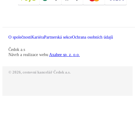
O společnosti
Kariéra
Partnerská sekce
Ochrana osobních údajů
Čedok a.s
Návrh a realizace webu
Axabee sp. z. o.o.
© 2026, cestovní kancelář Čedok a.s.