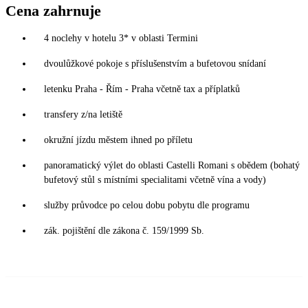
Cena zahrnuje
4 noclehy v hotelu 3* v oblasti Termini
dvoulůžkové pokoje s příslušenstvím a bufetovou snídaní
letenku Praha - Řím - Praha včetně tax a příplatků
transfery z/na letiště
okružní jízdu městem ihned po příletu
panoramatický výlet do oblasti Castelli Romani s obědem (bohatý
bufetový stůl s místními specialitami včetně vína a vody)
služby průvodce po celou dobu pobytu dle programu
zák. pojištění dle zákona č. 159/1999 Sb.