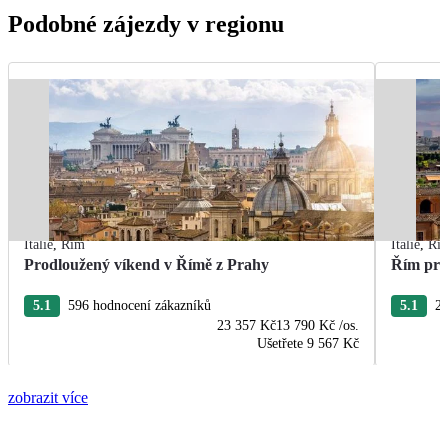
Podobné zájezdy v regionu
Itálie
,
Řím
Itálie
,
Ří
Prodloužený víkend v Římě z Prahy
Řím pro
5.1
596 hodnocení zákazníků
5.1
24
23 357 Kč
13 790 Kč
/os.
Ušetřete
9 567 Kč
zobrazit více