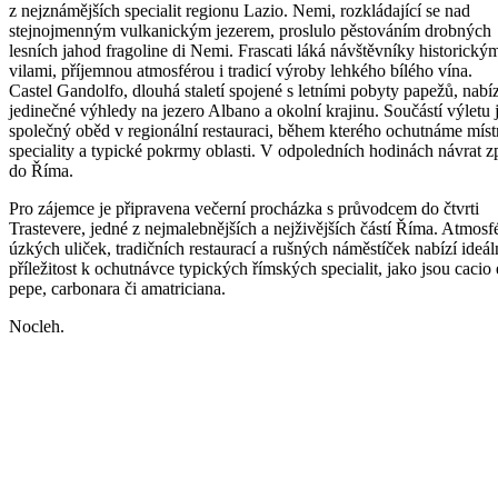
z nejznámějších specialit regionu Lazio. Nemi, rozkládající se nad
stejnojmenným vulkanickým jezerem, proslulo pěstováním drobných
lesních jahod fragoline di Nemi. Frascati láká návštěvníky historický
vilami, příjemnou atmosférou i tradicí výroby lehkého bílého vína.
Castel Gandolfo, dlouhá staletí spojené s letními pobyty papežů, nabíz
jedinečné výhledy na jezero Albano a okolní krajinu. Součástí výletu 
společný oběd v regionální restauraci, během kterého ochutnáme míst
speciality a typické pokrmy oblasti. V odpoledních hodinách návrat z
do Říma.
Pro zájemce je připravena večerní procházka s průvodcem do čtvrti
Trastevere, jedné z nejmalebnějších a nejživějších částí Říma. Atmosf
úzkých uliček, tradičních restaurací a rušných náměstíček nabízí ideál
příležitost k ochutnávce typických římských specialit, jako jsou cacio 
pepe, carbonara či amatriciana.
Nocleh.