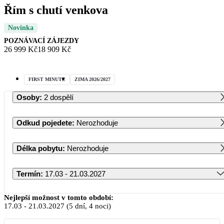
Řím s chutí venkova
Novinka
POZNÁVACÍ ZÁJEZDY
26 999 Kč
18 909 Kč
FIRST MINUTE
ZIMA 2026/2027
Osoby
:
2 dospělí
Odkud pojedete
:
Nerozhoduje
Délka pobytu
:
Nerozhoduje
Termín
:
17.03 - 21.03.2027
Březen 2027
Nejlepší možnost v tomto období:
17.03
-
21.03.2027
(5 dní, 4 noci)
PO
ÚT
ST
ČT
PÁ
SO
NE