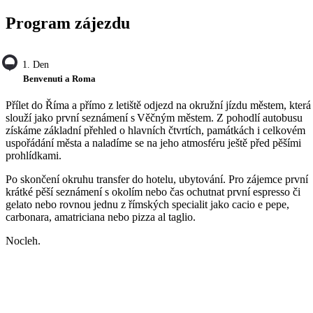
Program zájezdu
1. Den
Benvenuti a Roma
Přílet do Říma a přímo z letiště odjezd na okružní jízdu městem, která
slouží jako první seznámení s Věčným městem. Z pohodlí autobusu
získáme základní přehled o hlavních čtvrtích, památkách i celkovém
uspořádání města a naladíme se na jeho atmosféru ještě před pěšími
prohlídkami.
Po skončení okruhu transfer do hotelu, ubytování. Pro zájemce první
krátké pěší seznámení s okolím nebo čas ochutnat první espresso či
gelato nebo rovnou jednu z římských specialit jako cacio e pepe,
carbonara, amatriciana nebo pizza al taglio.
Nocleh.