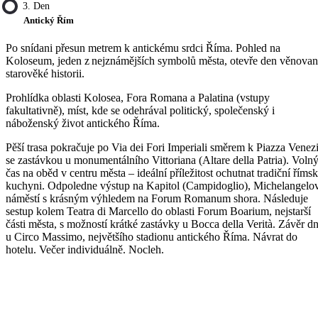
3. Den
Antický Řím
Po snídani přesun metrem k antickému srdci Říma. Pohled na
Koloseum, jeden z nejznámějších symbolů města, otevře den věnova
starověké historii.
Prohlídka oblasti Kolosea, Fora Romana a Palatina (vstupy
fakultativně), míst, kde se odehrával politický, společenský i
náboženský život antického Říma.
Pěší trasa pokračuje po Via dei Fori Imperiali směrem k Piazza Venez
se zastávkou u monumentálního Vittoriana (Altare della Patria). Voln
čas na oběd v centru města – ideální příležitost ochutnat tradiční říms
kuchyni. Odpoledne výstup na Kapitol (Campidoglio), Michelangelo
náměstí s krásným výhledem na Forum Romanum shora. Následuje
sestup kolem Teatra di Marcello do oblasti Forum Boarium, nejstarší
části města, s možností krátké zastávky u Bocca della Verità. Závěr d
u Circo Massimo, největšího stadionu antického Říma. Návrat do
hotelu. Večer individuálně. Nocleh.