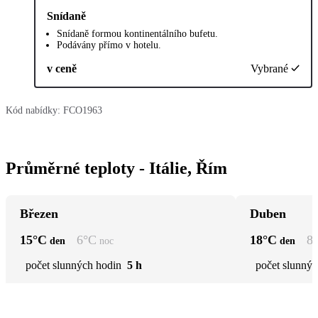
Snídaně
Snídaně formou kontinentálního bufetu.
Podávány přímo v hotelu.
v ceně
Vybrané
Kód nabídky:
FCO1963
Průměrné teploty - Itálie, Řím
Březen
Duben
15
°C
6
°C
18
°C
8
den
noc
den
počet slunných hodin
5 h
počet slunnýc