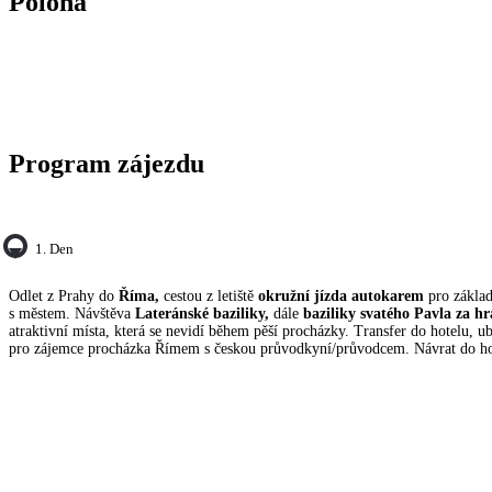
Poloha
Program zájezdu
1. Den
Odlet z Prahy do
Říma,
cestou z letiště
okružní jízda autokarem
pro zákla
s městem. Návštěva
Lateránské baziliky,
dále
baziliky svatého Pavla za h
atraktivní místa, která se nevidí během pěší procházky. Transfer do hotelu, u
pro zájemce procházka Římem s českou průvodkyní/průvodcem. Návrat do ho