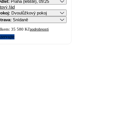
dlet
:
Praha (letiště), 09:25
tový řád
okoj
:
Dvoulůžkový pokoj
trava
:
Snídaně
lkem:
35 580 Kč
podrobnosti
zervujte