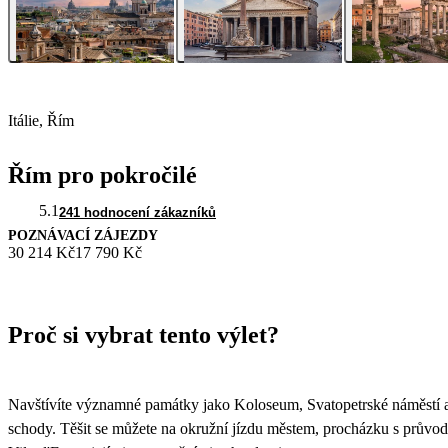
Itálie, Řím
Řím pro pokročilé
5.1
241 hodnocení zákazníků
POZNÁVACÍ ZÁJEZDY
30 214 Kč
17 790 Kč
Proč si vybrat tento výlet?
Navštívíte významné památky jako Koloseum, Svatopetrské náměstí a B
schody. Těšit se můžete na okružní jízdu městem, procházku s průvodc