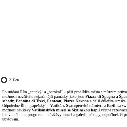
2. Den
Po snídani Řím „antický“ a „barokní“ – pěší prohlídka města s místním prů
možností navštívíte nejznámější památky, jako jsou
Piazza di Spagna a Špa
schody,
Fontána di Trevi, Panteon, Piazza Navona
a další důležitá římská
Odpoledne Řím „papežský“ -
Vatikán, Svatopetrské náměstí a Bazilika sv.
možnost návštěvy
Vatikánských muzeí se Sixtinskou kaplí
včetně rezervace
individuálnímu programu – návštěvy muzeí a galerií, nákupy, odpočinek či 
ubytování.