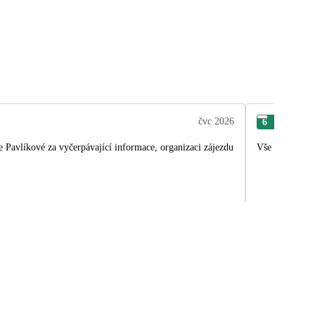
čvc 2026
6
And
e Pavlíkové za vyčerpávající informace, organizaci zájezdu
Vše perfetto!P