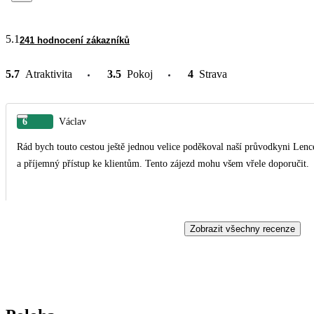
5.1
241 hodnocení zákazníků
5.7
Atraktivita
3.5
Pokoj
4
Strava
6
Václav
Rád bych touto cestou ještě jednou velice poděkoval naší průvodkyni Lenc
a příjemný přístup ke klientům. Tento zájezd mohu všem vřele doporučit.
Zobrazit všechny recenze