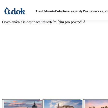
Last Minute
Pobytové zájezdy
Poznávací záje
více fotografií (11)
Dovolená
/
Naše destinace
/
Itálie
/
Řím
/
Řím pro pokročilé