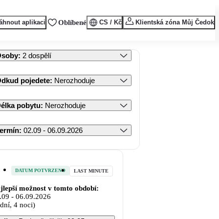
áhnout aplikaci
Oblíbené
CS / Kč
Klientská zóna Můj Čedok
Osoby
:
2 dospělí
dkud pojedete
:
Nerozhoduje
élka pobytu
:
Nerozhoduje
ermín
:
02.09 - 06.09.2026
DATUM POTVRZENO
LAST MINUTE
jlepší možnost v tomto období:
.09
-
06.09.2026
 dní, 4 noci)