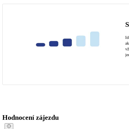
S
Id
ak
vž
je
Hodnocení zájezdu