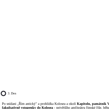
3. Den
Po snídani „Řím antický“ a prohlídka Kolosea a okolí
Kapitolu, památník V
fakultativně vstupenky do Kolosea
- největšího amfiteátru římské říše, bě