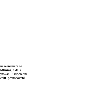
dní seznámení se
radbami,
a další
bytování.
Odpoledne
telu, přenocování.