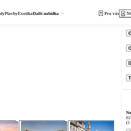
zdy
Plavby
Exotika
Další nabídka
Pro vás
St
O
D
T
Ne
02
(5