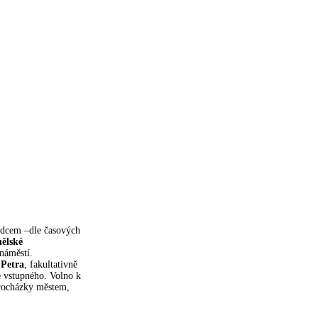
vodcem –dle časových
nělské
 náměstí.
 Petra
, fakultativně
 vstupného. Volno k
procházky městem,