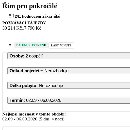
Řím pro pokročilé
5.1
241 hodnocení zákazníků
POZNÁVACÍ ZÁJEZDY
30 214 Kč
17 790 Kč
DATUM POTVRZENO
LAST MINUTE
Osoby
:
2 dospělí
Odkud pojedete
:
Nerozhoduje
Délka pobytu
:
Nerozhoduje
Termín
:
02.09 - 06.09.2026
Nejlepší možnost v tomto období:
02.09
-
06.09.2026
(5 dní, 4 noci)