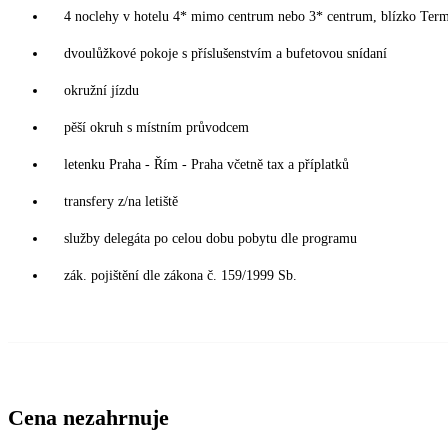
4 noclehy v hotelu 4* mimo centrum nebo 3* centrum, blízko Term
dvoulůžkové pokoje s příslušenstvím a bufetovou snídaní
okružní jízdu
pěší okruh s místním průvodcem
letenku Praha - Řím - Praha včetně tax a příplatků
transfery z/na letiště
služby delegáta po celou dobu pobytu dle programu
zák. pojištění dle zákona č. 159/1999 Sb.
Cena nezahrnuje