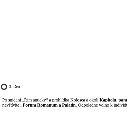
3. Den
Po snídani „Řím antický“ a prohlídka Kolosea a okolí
Kapitolu, pam
navštívíte i
Forum Romanum a Palatin.
Odpoledne volno k individ