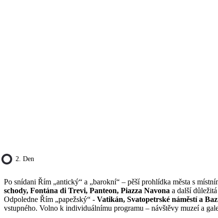
2. Den
Po snídani Řím „antický“ a „barokní“ – pěší prohlídka města s místn
schody,
Fontána di Trevi, Panteon, Piazza Navona
a další důležit
Odpoledne Řím „papežský“ -
Vatikán, Svatopetrské náměstí a Bazi
vstupného. Volno k individuálnímu programu – návštěvy muzeí a gale