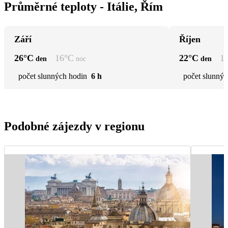
Průměrné teploty - Itálie, Řím
Září
Říjen
26
°C
16
°C
22
°C
1
den
noc
den
počet slunných hodin
6 h
počet slunnýc
Podobné zájezdy v regionu