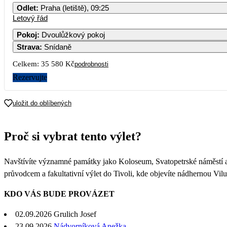
Odlet
:
Praha (letiště), 09:25
Letový řád
Pokoj
:
Dvoulůžkový pokoj
Strava
:
Snídaně
Celkem:
35 580 Kč
podrobnosti
Rezervujte
uložit do oblíbených
Proč si vybrat tento výlet?
Navštívíte významné památky jako Koloseum, Svatopetrské náměstí a B
průvodcem a fakultativní výlet do Tivoli, kde objevíte nádhernou Vilu
KDO VÁS BUDE PROVÁZET
02.09.2026
Grulich Josef
23.09.2026
Nádvorníková Anežka