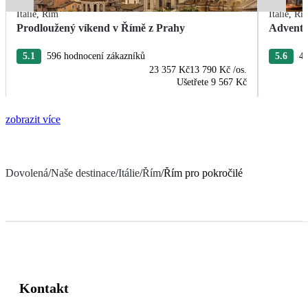
Itálie
,
Řím
Itálie
,
Ří
Prodloužený víkend v Římě z Prahy
Advent 
5.1
596 hodnocení zákazníků
5.6
40
23 357 Kč
13 790 Kč
/os.
Ušetřete
9 567 Kč
zobrazit více
Dovolená
/
Naše destinace
/
Itálie
/
Řím
/
Řím pro pokročilé
Kontakt