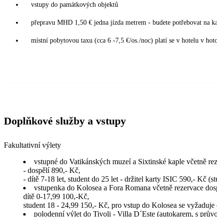
vstupy do památkových objektů
přepravu MHD 1,50 € jedna jízda metrem - budete potřebovat na ka
místní pobytovou taxu (cca 6 -7,5 €/os./noc) platí se v hotelu v hot
Doplňkové služby a vstupy
Fakultativní výlety
vstupné do Vatikánských muzeí a Sixtinské kaple včetně rez
- dospělí 890,- Kč,
- dítě 7-18 let, student do 25 let - držitel karty ISIC 590,- Kč (
vstupenka do Kolosea a Fora Romana včetně rezervace dos
dítě 0-17,99 100,-Kč,
student 18 - 24,99 150,- Kč, pro vstup do Kolosea se vyžaduje
polodenní výlet do Tivoli - Villa D´Este (autokarem, s prův