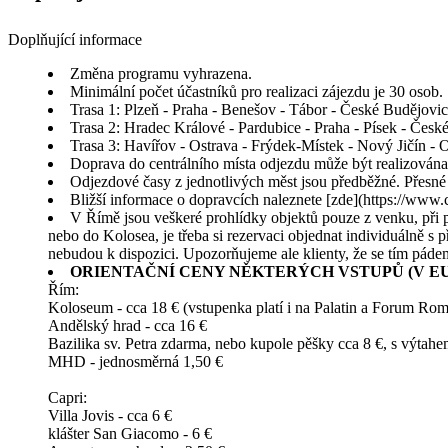
Doplňující informace
Změna programu vyhrazena.
Minimální počet účastníků pro realizaci zájezdu je 30 osob.
Trasa 1: Plzeň - Praha - Benešov - Tábor - České Budějovi
Trasa 2: Hradec Králové - Pardubice - Praha - Písek - Česk
Trasa 3: Havířov - Ostrava - Frýdek-Místek - Nový Jičín - 
Doprava do centrálního místa odjezdu může být realizová
Odjezdové časy z jednotlivých měst jsou předběžné. Přesné
Bližší informace o dopravcích naleznete [zde](https://www.
V Římě jsou veškeré prohlídky objektů pouze z venku, při 
nebo do Kolosea, je třeba si rezervaci objednat individuálně 
nebudou k dispozici. Upozorňujeme ale klienty, že se tím páde
ORIENTAČNÍ CENY NĚKTERÝCH VSTUPŮ (V EU
Řím:
Koloseum - cca 18 € (vstupenka platí i na Palatin a Forum R
Andělský hrad - cca 16 €
Bazilika sv. Petra zdarma, nebo kupole pěšky cca 8 €, s výtah
MHD - jednosměrná 1,50 €
Capri:
Villa Jovis - cca 6 €
klášter San Giacomo - 6 €