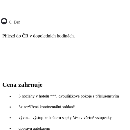
6. Den
Příjezd do ČR v dopoledních hodinách.
Cena zahrnuje
3 noclehy v hotelu ***, dvoulůžkové pokoje s příslušenstvím
3x rozšířená kontinentální snídaně
vývoz a výstup ke kráteru sopky Vesuv včetně vstupenky
dopravu autokarem