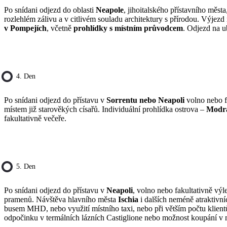
Po snídani odjezd do oblasti
Neapole
, jihoitalského přístavního měst
rozlehlém zálivu a v citlivém souladu architektury s přírodou. Výjezd
v Pompejích
, včetně
prohlídky s místním průvodcem
. Odjezd na ub
4. Den
Po snídani odjezd do přístavu v
Sorrentu nebo Neapoli
volno nebo f
místem již starověkých císařů. Individuální prohlídka ostrova –
Modrá
fakultativně večeře.
5. Den
Po snídani odjezd do přístavu v
Neapoli
, volno nebo fakultativně výl
pramenů. Návštěva hlavního města
Ischia
i dalších neméně atraktivn
busem MHD, nebo využití místního taxi, nebo při větším počtu klient
odpočinku v termálních lázních Castiglione nebo možnost koupání v 