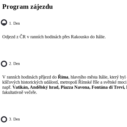
Program zájezdu
1. Den
Odjezd z ČR v ranních hodinách přes Rakousko do Itálie.
2. Den
V ranních hodinách příjezd do
Říma
, hlavního města Itálie, který by
klíčových historických událostí, metropolí Římské říše a světské m
např.
Vatikán, Andělský hrad, Piazza Navona, Fontána di Tre
fakultativně večeře.
3. Den