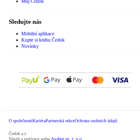
Můj Čedok
Sledujte nás
Mobilní aplikace
Kupte si knihu Čedok
Novinky
O společnosti
Kariéra
Partnerská sekce
Ochrana osobních údajů
Čedok a.s
Návrh a realizace webu
Axabee sp. z. o.o.