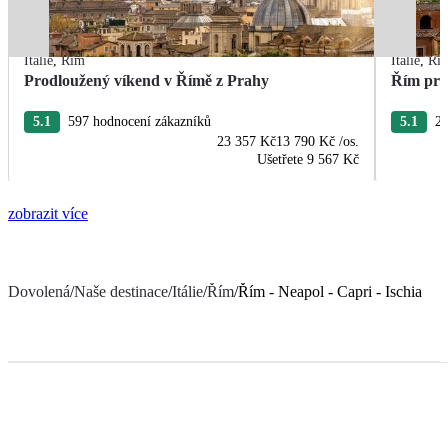
Itálie
,
Řím
Itálie
,
Ří
Prodloužený víkend v Římě z Prahy
Řím pro
5.1
597 hodnocení zákazníků
5.1
24
23 357 Kč
13 790 Kč
/os.
Ušetřete
9 567 Kč
zobrazit více
Dovolená
/
Naše destinace
/
Itálie
/
Řím
/
Řím - Neapol - Capri - Ischia