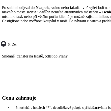
Po snídani odjezd do
Neapole
, volno nebo fakultativně výlet lodí na 
hlavního města
Ischia
i dalších neméně atraktivních městeček –
Ischi
místního taxi, nebo při větším počtu klientů je možné zajistit minibus
Castiglione nebo možnost koupání v moři. Po návratu z ostrova proh
6. Den
Snídaně, transfer na letiště, odlet do Prahy.
Cena zahrnuje
5 noclehů v hotelech ***, dvoulůžkové pokoje s příslušenstvím a b