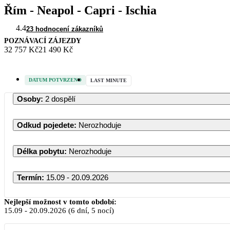
Řím - Neapol - Capri - Ischia
4.4
23 hodnocení zákazníků
POZNÁVACÍ ZÁJEZDY
32 757 Kč
21 490 Kč
DATUM POTVRZENO
LAST MINUTE
Osoby
:
2 dospělí
Odkud pojedete
:
Nerozhoduje
Délka pobytu
:
Nerozhoduje
Termín
:
15.09 - 20.09.2026
Nejlepší možnost v tomto období:
15.09
-
20.09.2026
(6 dní, 5 nocí)