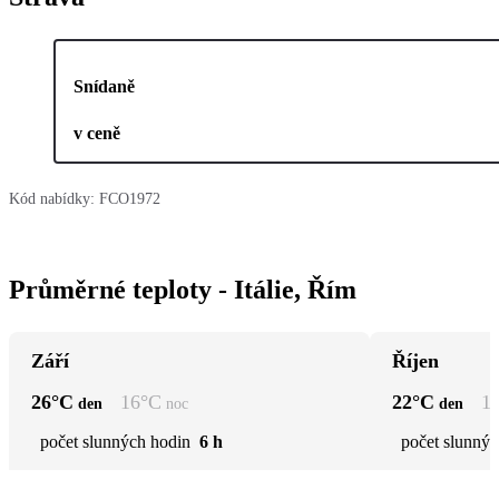
Snídaně
v ceně
Kód nabídky:
FCO1972
Průměrné teploty - Itálie, Řím
Září
Říjen
26
°C
16
°C
22
°C
1
den
noc
den
počet slunných hodin
6 h
počet slunnýc