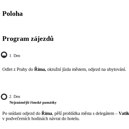
Poloha
Program zájezdů
1. Den
Odlet z Prahy do
Říma,
okružní jízda městem, odjezd na ubytování.
2. Den
Nejznámější římské památky
Po snídani odjezd do
Říma
, pěší prohlídka města s delegátem –
Vati
v podvečerních hodinách návrat do hotelu.