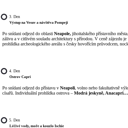
3. Den
Výstup na Vesuv a návštěva Pompejí
Po snídani odjezd do oblasti
Neapole,
jihoitalského přístavního města
zálivu a v citlivém souladu architektury s přírodou. V ceně zájezdu j
prohlídka archeologického areálu s česky hovořícím průvodcem, nocle
4. Den
Ostrov Capri
Po snídani odjezd do přístavu v
Neapoli
, volno nebo fakultativně výl
císařů. Individuální prohlídka ostrova –
Modrá jeskyně, Anacapri…
5. Den
Léčivé vody, moře a kouzlo Ischie