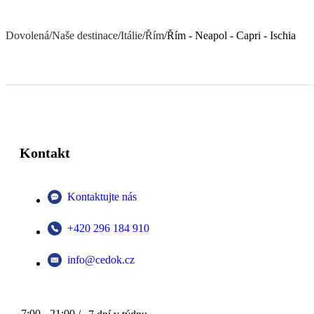
Dovolená
/
Naše destinace
/
Itálie
/
Řím
/
Řím - Neapol - Capri - Ischia
Kontakt
Kontaktujte nás
+420 296 184 910
info@cedok.cz
7:00 - 21:00 /