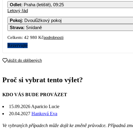
Odlet
:
Praha (letiště), 09:25
Letový řád
Pokoj
:
Dvoulůžkový pokoj
Strava
:
Snídaně
Celkem:
42 980 Kč
podrobnosti
Rezervujte
uložit do oblíbených
Proč si vybrat tento výlet?
KDO VÁS BUDE PROVÁZET
15.09.2026 Aparicio Lucie
20.04.2027
Hanková Eva
Ve vybraných případech může dojít ke změně průvodce. Případná zm