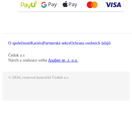
O společnosti
Kariéra
Partnerská sekce
Ochrana osobních údajů
Čedok a.s
Návrh a realizace webu
Axabee sp. z. o.o.
© 2026, cestovní kancelář Čedok a.s.