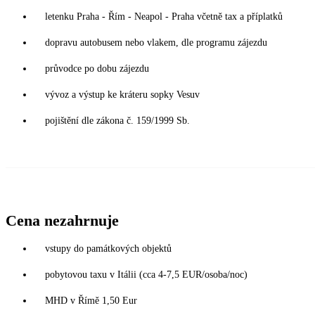
letenku Praha - Řím - Neapol - Praha včetně tax a příplatků
dopravu autobusem nebo vlakem, dle programu zájezdu
průvodce po dobu zájezdu
vývoz a výstup ke kráteru sopky Vesuv
pojištění dle zákona č. 159/1999 Sb.
Cena nezahrnuje
vstupy do památkových objektů
pobytovou taxu v Itálii (cca 4-7,5 EUR/osoba/noc)
MHD v Římě 1,50 Eur