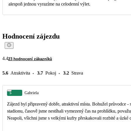
alespoň jednou vyrazíme na celodenní výlet.
Hodnocení zájezdu
4.4
23 hodnocení zákazníků
5.6
Atraktivita
3.7
Pokoj
3.2
Strava
5
Gabriela
Zájezd byl připravený dobře, atraktivní místa. Bohužel průvodce - 
stadionu, časově jsme nestíhali vymezený čas na prohlídku, považu
Neapoli, všichni jsme s velkými kufry přeskakovali rozbité a úzké 