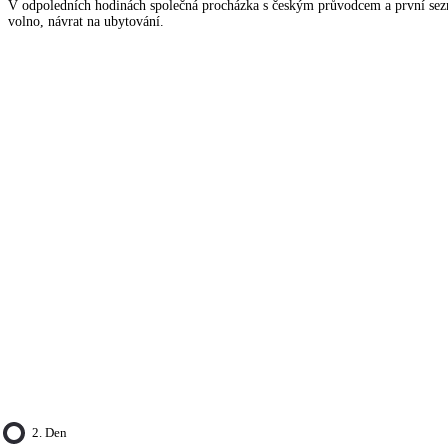
V odpoledních hodinách společná procházka s českým průvodcem a první sez
volno, návrat na ubytování.
2. Den