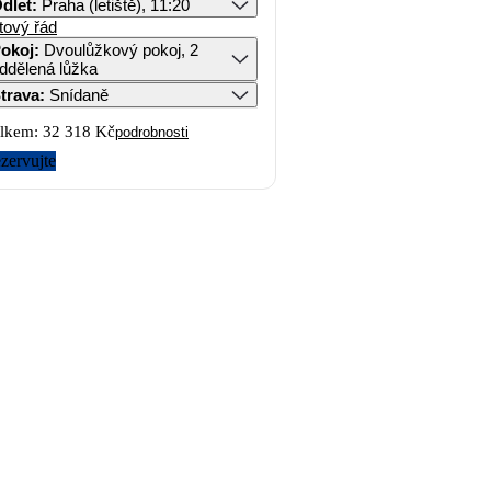
dlet
:
Praha (letiště), 11:20
tový řád
okoj
:
Dvoulůžkový pokoj, 2
ddělená lůžka
trava
:
Snídaně
lkem:
32 318 Kč
podrobnosti
zervujte