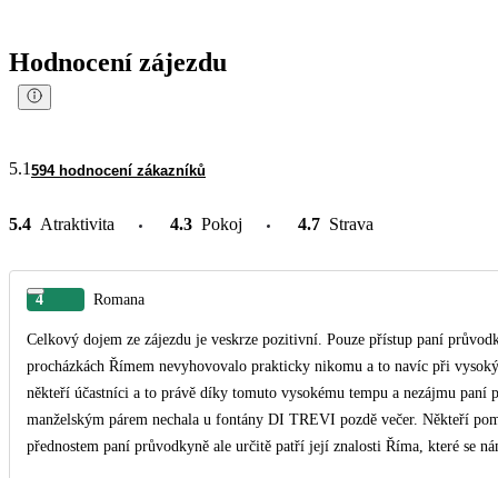
Hodnocení zájezdu
5.1
594 hodnocení zákazníků
5.4
Atraktivita
4.3
Pokoj
4.7
Strava
4
Romana
Celkový dojem ze zájezdu je veskrze pozitivní. Pouze přístup paní průvodk
procházkách Římem nevyhovovalo prakticky nikomu a to navíc při vysokých 
někteří účastníci a to právě díky tomuto vysokému tempu a nezájmu paní p
manželským párem nechala u fontány DI TREVI pozdě večer. Někteří pomale
přednostem paní průvodkyně ale určitě patří její znalosti Říma, které se ná
hodiny zpoždění, jsme obdrželi informaci, že máme nárok na voucher 5€. 