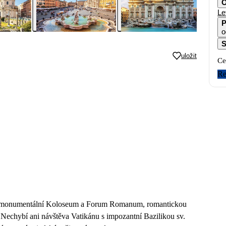
O
Le
P
o
S
uložit
Ce
Re
idíte monumentální Koloseum a Forum Romanum, romantickou
 Nechybí ani návštěva Vatikánu s impozantní Bazilikou sv.