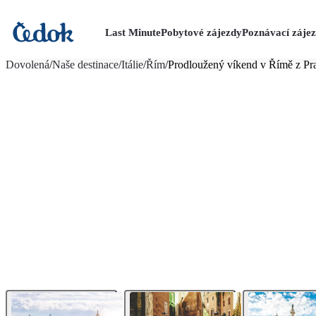
Last Minute
Pobytové zájezdy
Poznávací záje
více fotografií (12)
Dovolená
/
Naše destinace
/
Itálie
/
Řím
/
Prodloužený víkend v Římě z Pr