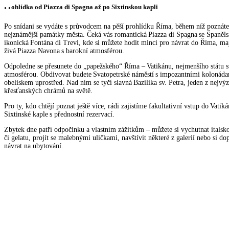
Prohlídka od Piazza di Spagna až po Sixtinskou kapli
Po snídani se vydáte s průvodcem na pěší prohlídku Říma, během níž poznáte 
nejznámější památky města. Čeká vás romantická Piazza di Spagna se Španěl
ikonická Fontána di Trevi, kde si můžete hodit minci pro návrat do Říma, maj
živá Piazza Navona s barokní atmosférou.
Odpoledne se přesunete do „papežského“ Říma – Vatikánu, nejmenšího státu s
atmosférou. Obdivovat budete Svatopetrské náměstí s impozantními kolonád
obeliskem uprostřed. Nad ním se tyčí slavná Bazilika sv. Petra, jeden z nejv
křesťanských chrámů na světě.
Pro ty, kdo chtějí poznat ještě více, rádi zajistíme fakultativní vstup do Vati
Sixtinské kaple s přednostní rezervací.
Zbytek dne patří odpočinku a vlastním zážitkům – můžete si vychutnat italsk
či gelatu, projít se malebnými uličkami, navštívit některé z galerií nebo si do
návrat na ubytování.