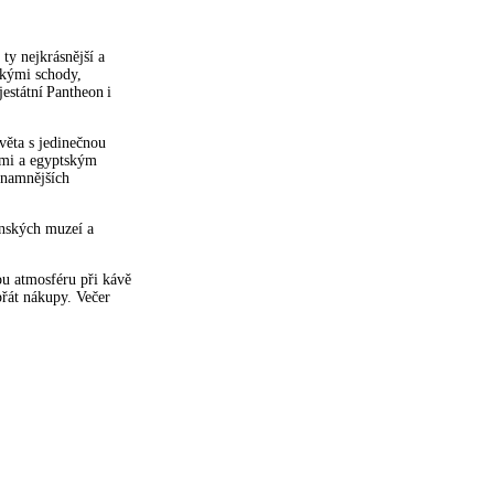
ty nejkrásnější a
skými schody,
estátní Pantheon i
věta s jedinečnou
ami a egyptským
ýznamnějších
kánských muzeí a
ou atmosféru při kávě
přát nákupy. Večer