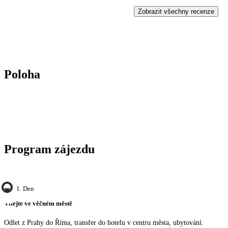
odbavením do letadla a voucher jsme neobdrželi nikdo. Ale i přes to všech
Zobrazit všechny recenze
Poloha
Program zájezdu
1. Den
Vítejte ve věčném městě
Odlet z Prahy do Říma, transfer do hotelu v centru města, ubytování.