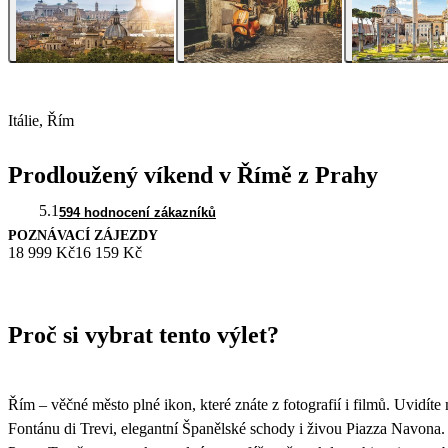
Itálie, Řím
Prodloužený víkend v Římě z Prahy
5.1
594 hodnocení zákazníků
POZNÁVACÍ ZÁJEZDY
18 999 Kč
16 159 Kč
Proč si vybrat tento výlet?
Řím – věčné město plné ikon, které znáte z fotografií i filmů. Uv
Fontánu di Trevi, elegantní Španělské schody i živou Piazza Navona.