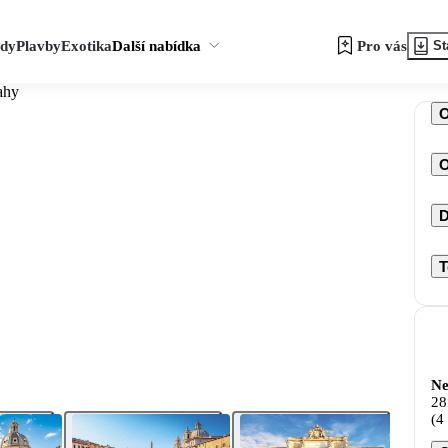
zdy
Plavby
Exotika
Další nabídka
Pro vás
St
ahy
O
D
T
Ne
28
(4