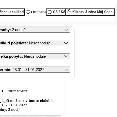
áhnout aplikaci
Oblíbené
CS / Kč
Klientská zóna Můj Čedok
Osoby
:
2 dospělí
dkud pojedete
:
Nerozhoduje
élka pobytu
:
Nerozhoduje
ermín
:
28.01 - 31.01.2027
FIRST MINUTE
jlepší možnost v tomto období:
.01
-
31.01.2027
 dny, 3 noci)