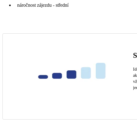
náročnost zájezdu - střední
S
Id
ak
vž
je