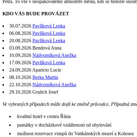
Petra. To vše v neopakovatelné atmosféře města, kde se historie snou
KDO VÁS BUDE PROVÁZET
30.07.2026
Pavlíková Lenka
06.08.2026
Pavlíková Lenka
20.08.2026
Pavlíková Lenka
03.09.2026
Bendová Anna
10.09.2026
Nádvorníková Anežka
17.09.2026
Pavlíková Lenka
24.09.2026 Aparicio Lucie
08.10.2026
Berka Martin
22.10.2026
Nádvorníková Anežka
29.10.2026
Grulich Josef
Ve vybraných případech může dojít ke změně průvodce. Případná zm
kvalitní hotel v centru Říma
památky v docházkové vzdálenosti od ubytování
možnost rezervace vstupů do Vatikánských muzeí a Kolosea