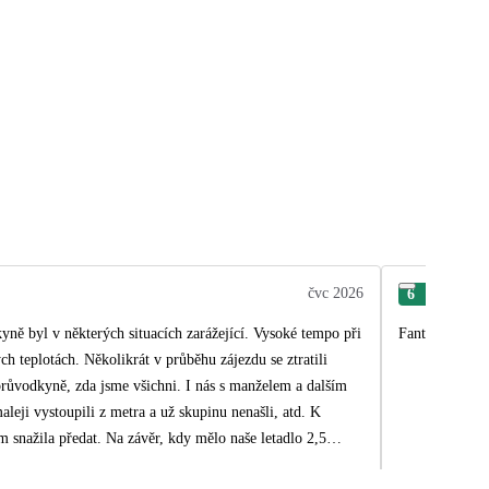
čvc 2026
6
Adr
yně byl v některých situacích zarážející. Vysoké tempo při
Fantastická pr
teplotách. Několikrát v průběhu zájezdu se ztratili
růvodkyně, zda jsme všichni. I nás s manželem a dalším
ji vystoupili z metra a už skupinu nenašli, atd. K
m snažila předat. Na závěr, kdy mělo naše letadlo 2,5
Tuto informaci jsme však všichni obdrželi 10 minut před