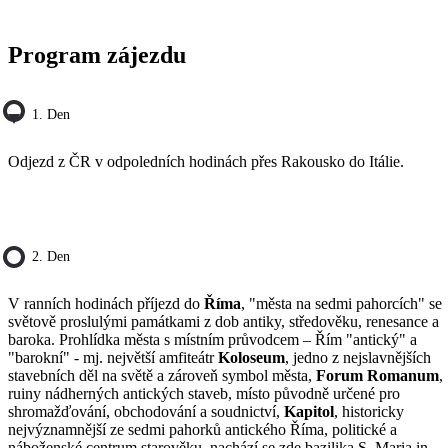
Program zájezdu
1. Den
Odjezd z ČR v odpoledních hodinách přes Rakousko do Itálie.
2. Den
V ranních hodinách příjezd do
Říma
, "města na sedmi pahorcích" se
světově proslulými památkami z dob antiky, středověku, renesance a
baroka. Prohlídka města s místním průvodcem – Řím "antický" a
"barokní" - mj. největší amfiteátr
Koloseum
, jedno z nejslavnějších
stavebních děl na světě a zároveň symbol města,
Forum Romanum
,
ruiny nádherných antických staveb, místo původně určené pro
shromažďování, obchodování a soudnictví,
Kapitol
, historicky
nejvýznamnější ze sedmi pahorků antického Říma, politické a
náboženské centrum starověku, nachází se zde bazilika S. Maria in