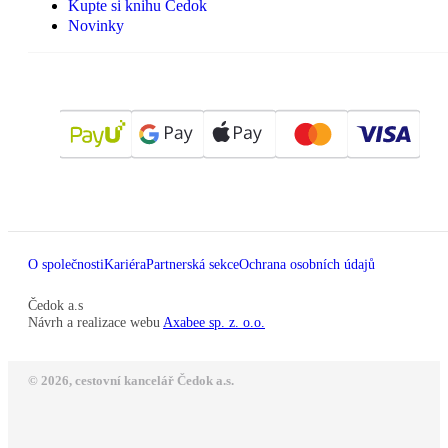
Kupte si knihu Čedok
Novinky
O společnosti
Kariéra
Partnerská sekce
Ochrana osobních údajů
Čedok a.s
Návrh a realizace webu
Axabee sp. z. o.o.
© 2026, cestovní kancelář Čedok a.s.