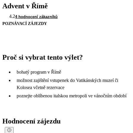
Advent v Římě
4.2
4 hodnocení zákazníků
POZNÁVACÍ ZÁJEZDY
Proč si vybrat tento výlet?
bohatý program v Římě
možnost zajištění vstupenek do Vatikánských muzeí či
Kolosea včetně rezervace
poznejte oblíbenou italskou metropoli ve vánočním období
Hodnocení zájezdu