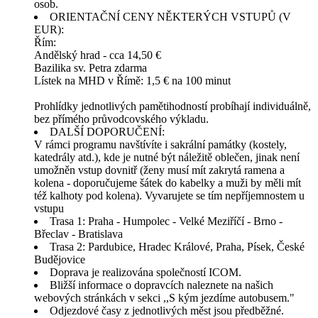
osob.
ORIENTAČNÍ CENY NĚKTERÝCH VSTUPŮ (V
EUR):
Řím:
Andělský hrad - cca 14,50 €
Bazilika sv. Petra zdarma
Lístek na MHD v Římě: 1,5 € na 100 minut
Prohlídky jednotlivých pamětihodností probíhají individuálně,
bez přímého průvodcovského výkladu.
DALŠÍ DOPORUČENÍ:
V rámci programu navštívíte i sakrální památky (kostely,
katedrály atd.), kde je nutné být náležitě oblečen, jinak není
umožněn vstup dovnitř (ženy musí mít zakrytá ramena a
kolena - doporučujeme šátek do kabelky a muži by měli mít
též kalhoty pod kolena). Vyvarujete se tím nepříjemnostem u
vstupu
Trasa 1: Praha - Humpolec - Velké Meziříčí - Brno -
Břeclav - Bratislava
Trasa 2: Pardubice, Hradec Králové, Praha, Písek, České
Budějovice
Doprava je realizována společností ICOM.
Bližší informace o dopravcích naleznete na našich
webových stránkách v sekci ,,S kým jezdíme autobusem."
Odjezdové časy z jednotlivých měst jsou předběžné.