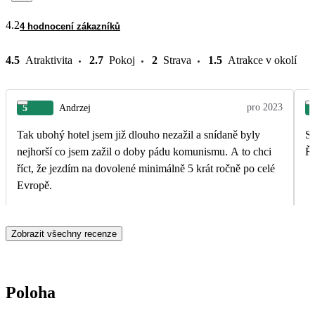
4.2
4 hodnocení zákazníků
4.5
Atraktivita
2.7
Pokoj
2
Strava
1.5
Atrakce v okolí
pro 2023
5
Andrzej
Tak ubohý hotel jsem již dlouho nezažil a snídaně byly
Sk
nejhorší co jsem zažil o doby pádu komunismu. A to chci
Ř
říct, že jezdím na dovolené minimálně 5 krát ročně po celé
Evropě.
Zobrazit všechny recenze
Poloha