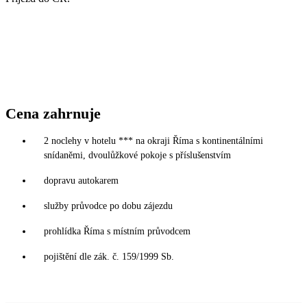
Cena zahrnuje
2 noclehy v hotelu *** na okraji Říma s kontinentálními
snídaněmi, dvoulůžkové pokoje s příslušenstvím
dopravu autokarem
služby průvodce po dobu zájezdu
prohlídka Říma s místním průvodcem
pojištění dle zák. č. 159/1999 Sb.