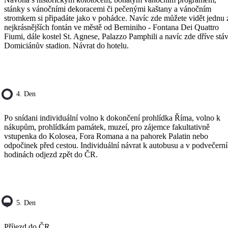
stánky s vánočními dekoracemi či pečenými kaštany a vánočním
stromkem si připadáte jako v pohádce. Navíc zde můžete vidět jednu 
nejkrásnějších fontán ve městě od Berniniho - Fontana Dei Quattro
Fiumi, dále kostel St. Agnese, Palazzo Pamphili a navíc zde dříve stáv
Domiciánův stadion. Návrat do hotelu.
4. Den
Po snídani individuální volno k dokončení prohlídka Říma, volno k
nákupům, prohlídkám památek, muzeí, pro zájemce fakultativně
vstupenka do Kolosea, Fora Romana a na pahorek Palatin nebo
odpočinek před cestou. Individuální návrat k autobusu a v podvečern
hodinách odjezd zpět do ČR.
5. Den
Příjezd do ČR.