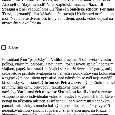
Aracoeli s příkrým schodištěm a Kapitolská muzea,
Piazza di
Spagna
a z něj vedoucí proslulé římské
Španělské schody, Fontána 
Trevi
, nejznámější římská kašna představující Království oceánu boh
moří Neptuna se dvěma oři, tritny a mušlemi, apod., volno odjezd na
ubytování v okolí města.
3. Den
Po snídani Řím "papežský" -
Vatikán
, nejmenší stát světa s vlastní
poštou, vlastními časopisy a novinami, rozhlasovou stanicí, nádražím,
vlajkou, papežskou stráží skládající se z mužů švýcarské gardy, atd.;
celosvětově proslulé Svatopetrské náměstí s polokruhovými kolonáda
a egyptským obeliskem uprostřed, nad náměstím se tyčí nejslavnější
křesťanský svatostánek,
Chrám sv. Petra
zasvěcený apoštolu Petrovi
prvnímu římskému biskupovi, fakultativně možnost
návštěvy
Vatikánských muzeí se Sixtinskou kaplí
včetně rezervace
vstupného nebo individuální volno k návštěvě adventních trhů, které 
konají na několika místech. Osvětlené ulice v kontrastu s antickými
památkami, stánky s mnoha italskými pochutinami a dárky, vytváří
neopakovatelnou vánoční atmosféru. známé jsou např. na Piazza
Navona s historickým kolotočem, bohatým vánočním programem,