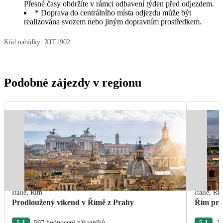
Přesné časy obdržíte v rámci odbavení týden před odjezdem.
* Doprava do centrálního místa odjezdu může být
realizována svozem nebo jiným dopravním prostředkem.
Kód nabídky:
XIT1902
Podobné zájezdy v regionu
Itálie
,
Řím
Itálie
,
Ří
Prodloužený víkend v Římě z Prahy
Řím pro
5.1
597 hodnocení zákazníků
5.1
24