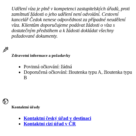
Udělení víza je plně v kompetenci zastupitelských úřadů, proti
zamítnutí žádosti o jeho udělení není odvolání. Cestovní
kancelář Čedok nenese odpovědnost za případné neudělení
víza. Klientům doporučujeme podávat žádosti o víza s
dostatečným předstihem a k žádosti dokládat všechny
požadované dokumenty.
Zdravotní informace a požadavky
Povinná očkování: žádná
Doporučená očkování: žloutenka typu A, žloutenka typu
B
Kontaktní úřady
Kontaktní český úřad v destinaci
Kontaktní cizí úřad v ČR