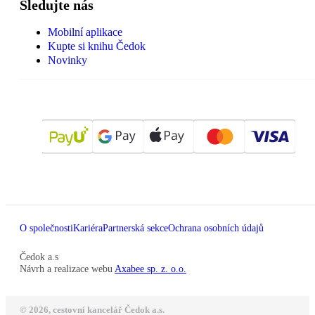
Sledujte nás
Mobilní aplikace
Kupte si knihu Čedok
Novinky
O společnosti
Kariéra
Partnerská sekce
Ochrana osobních údajů
Čedok a.s
Návrh a realizace webu
Axabee sp. z. o.o.
© 2026, cestovní kancelář Čedok a.s.