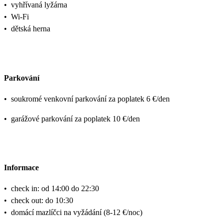
•
vyhřívaná lyžárna
•
Wi-Fi
•
dětská herna
Parkování
•
soukromé venkovní parkování za poplatek 6 €/den
•
garážové parkování za poplatek 10 €/den
Informace
•
check in: od 14:00 do 22:30
•
check out: do 10:30
•
domácí mazlíčci na vyžádání (8-12 €/noc)