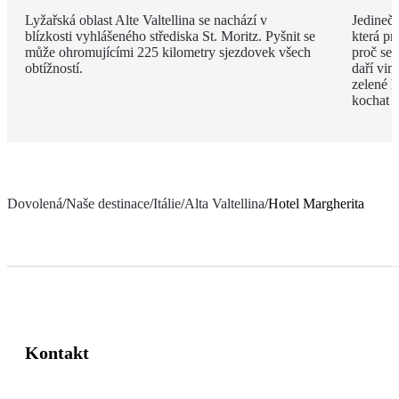
Lyžařská oblast Alte Valtellina se nachází v
Jedinečn
blízkosti vyhlášeného střediska St. Moritz. Pyšnit se
která pr
může ohromujícími 225 kilometry sjezdovek všech
proč se v
obtížností.
daří vi
zelené l
kochat c
Dovolená
/
Naše destinace
/
Itálie
/
Alta Valtellina
/
Hotel Margherita
Kontakt