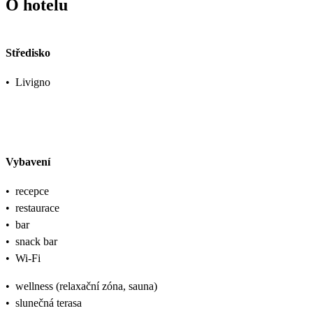
O hotelu
Středisko
•
Livigno
Vybavení
•
recepce
•
restaurace
•
bar
•
snack bar
•
Wi-Fi
•
wellness (relaxační zóna, sauna)
•
slunečná terasa