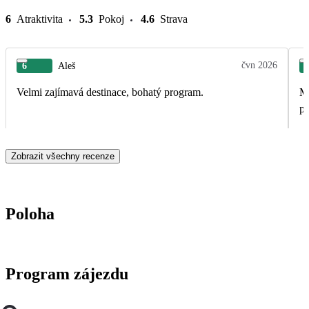
6
Atraktivita
5.3
Pokoj
4.6
Strava
čvn 2026
6
Aleš
Velmi zajímavá destinace, bohatý program.
Má
po
Zobrazit všechny recenze
Poloha
Program zájezdu