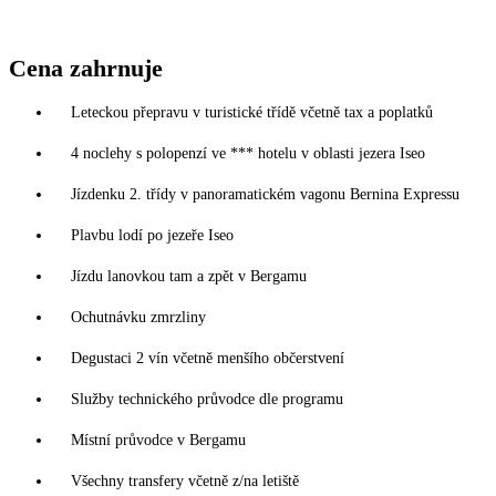
Cena zahrnuje
Leteckou přepravu v turistické třídě včetně tax a poplatků
4 noclehy s polopenzí ve *** hotelu v oblasti jezera Iseo
Jízdenku 2. třídy v panoramatickém vagonu Bernina Expressu
Plavbu lodí po jezeře Iseo
Jízdu lanovkou tam a zpět v Bergamu
Ochutnávku zmrzliny
Degustaci 2 vín včetně menšího občerstvení
Služby technického průvodce dle programu
Místní průvodce v Bergamu
Všechny transfery včetně z/na letiště