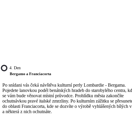
4. Den
Bergamo a Franciacorta
Po snídani vás čeká návštěva kulturní perly Lombardie - Bergama.
Pojedete lanovkou podél benátských hradeb do starobylého centra, k
se vám bude věnovat místní průvodce. Prohlídku města zakončíte
ochutnávkou pravé italské zmrzliny. Po kulturním zážitku se přesunet
do oblasti Franciacorta, kde se dozvíte o výrobě vyhlášených bílých v
a některá z nich ochutnáte.