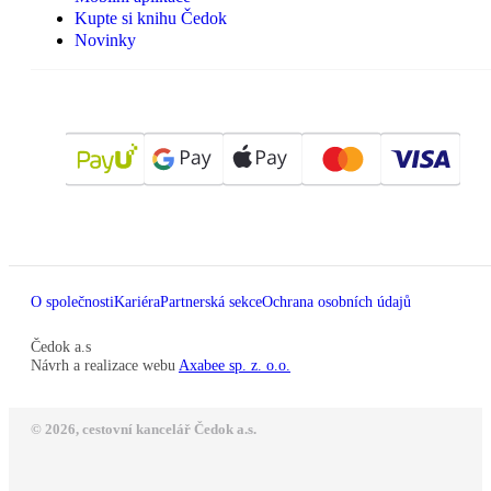
Kupte si knihu Čedok
Novinky
O společnosti
Kariéra
Partnerská sekce
Ochrana osobních údajů
Čedok a.s
Návrh a realizace webu
Axabee sp. z. o.o.
© 2026, cestovní kancelář Čedok a.s.