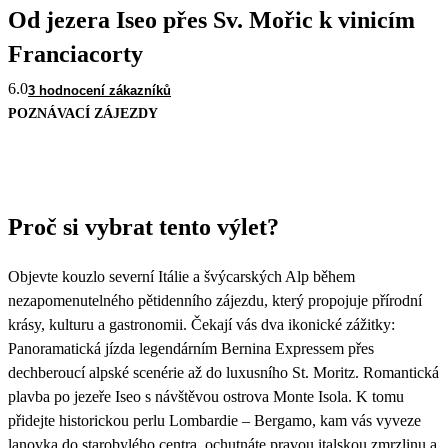
Od jezera Iseo přes Sv. Mořic k vinicím
Franciacorty
6.0
3 hodnocení zákazníků
POZNÁVACÍ ZÁJEZDY
Proč si vybrat tento výlet?
Objevte kouzlo severní Itálie a švýcarských Alp během
nezapomenutelného pětidenního zájezdu, který propojuje přírodní
krásy, kulturu a gastronomii. Čekají vás dva ikonické zážitky:
Panoramatická jízda legendárním Bernina Expressem přes
dechberoucí alpské scenérie až do luxusního St. Moritz. Romantická
plavba po jezeře Iseo s návštěvou ostrova Monte Isola. K tomu
přidejte historickou perlu Lombardie – Bergamo, kam vás vyveze
lanovka do starobylého centra, ochutnáte pravou italskou zmrzlinu a