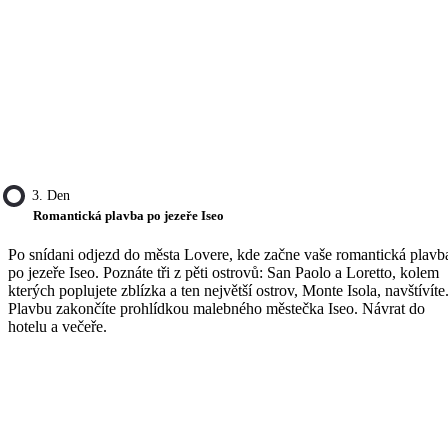
3. Den
Romantická plavba po jezeře Iseo
Po snídani odjezd do města Lovere, kde začne vaše romantická plavb
po jezeře Iseo. Poznáte tři z pěti ostrovů: San Paolo a Loretto, kolem
kterých poplujete zblízka a ten největší ostrov, Monte Isola, navštívíte
Plavbu zakončíte prohlídkou malebného městečka Iseo. Návrat do
hotelu a večeře.