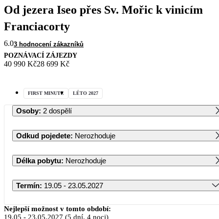
Od jezera Iseo přes Sv. Mořic k vinicím
Franciacorty
6.0
3 hodnocení zákazníků
POZNÁVACÍ ZÁJEZDY
40 990 Kč
28 699 Kč
FIRST MINUTE
LÉTO 2027
Osoby
:
2 dospělí
Odkud pojedete
:
Nerozhoduje
Délka pobytu
:
Nerozhoduje
Termín
:
19.05 - 23.05.2027
Květen 2027
Nejlepší možnost v tomto období:
19.05
-
23.05.2027
(5 dní, 4 noci)