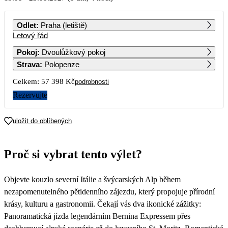
PO
ÚT
ST
ČT
PÁ
SO
NE
Odlet
:
Praha (letiště)
Letový řád
1
2
Pokoj
:
Dvoulůžkový pokoj
Strava
:
Polopenze
3
4
5
6
7
8
9
Celkem:
57 398 Kč
podrobnosti
10
11
12
13
14
15
16
Rezervujte
17
18
19
20
21
22
23
uložit do oblíbených
28 699
24
25
26
27
28
29
30
Proč si vybrat tento výlet?
31
Objevte kouzlo severní Itálie a švýcarských Alp během
nezapomenutelného pětidenního zájezdu, který propojuje přírodní
krásy, kulturu a gastronomii. Čekají vás dva ikonické zážitky:
Panoramatická jízda legendárním Bernina Expressem přes