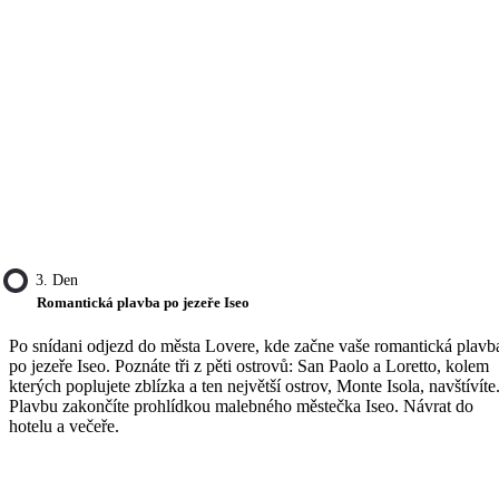
3. Den
Romantická plavba po jezeře Iseo
Po snídani odjezd do města Lovere, kde začne vaše romantická plavb
po jezeře Iseo. Poznáte tři z pěti ostrovů: San Paolo a Loretto, kolem
kterých poplujete zblízka a ten největší ostrov, Monte Isola, navštívíte
Plavbu zakončíte prohlídkou malebného městečka Iseo. Návrat do
hotelu a večeře.