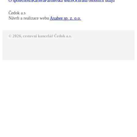
O společnosti
Kariéra
Partnerská sekce
Ochrana osobních údajů
Čedok a.s
Návrh a realizace webu
Axabee sp. z. o.o.
© 2026, cestovní kancelář Čedok a.s.