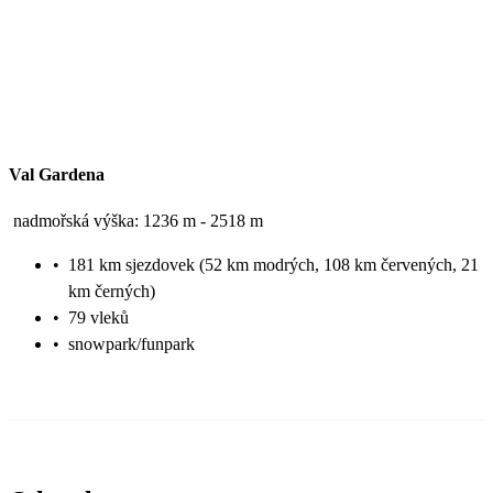
Val Gardena
nadmořská výška: 1236 m - 2518 m
•
181 km sjezdovek (52 km modrých, 108 km červených, 21
km černých)
•
79 vleků
•
snowpark/funpark