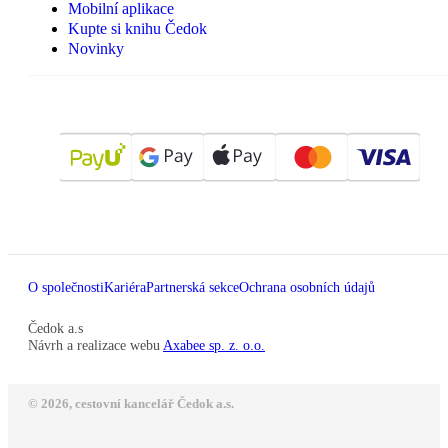
Mobilní aplikace
Kupte si knihu Čedok
Novinky
O společnosti
Kariéra
Partnerská sekce
Ochrana osobních údajů
Čedok a.s
Návrh a realizace webu
Axabee sp. z. o.o.
© 2026, cestovní kancelář Čedok a.s.