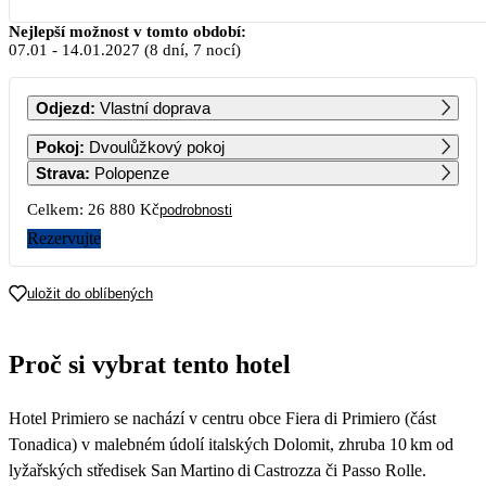
Leden 2027
Nejlepší možnost v tomto období:
07.01
-
14.01.2027
(8 dní, 7 nocí)
PO
ÚT
ST
ČT
PÁ
SO
NE
Odjezd
:
Vlastní doprava
1
2
3
Pokoj
:
Dvoulůžkový pokoj
17 420
16 510
15 600
Strava
:
Polopenze
4
5
6
7
8
9
10
Celkem:
26 880 Kč
podrobnosti
15 060
14 520
13 980
13 440
13 440
13 440
13 440
Rezervujte
11
12
13
14
15
16
17
13 440
13 440
13 440
13 440
13 440
13 440
13 440
uložit do oblíbených
18
19
20
21
22
23
24
13 440
13 440
13 440
13 440
13 440
13 440
13 440
Proč si vybrat tento hotel
25
26
27
28
29
30
31
13 440
13 440
13 610
13 780
13 950
14 120
14 290
Hotel Primiero se nachází v centru obce Fiera di Primiero (část
Tonadica) v malebném údolí italských Dolomit, zhruba 10 km od
lyžařských středisek San Martino di Castrozza či Passo Rolle.