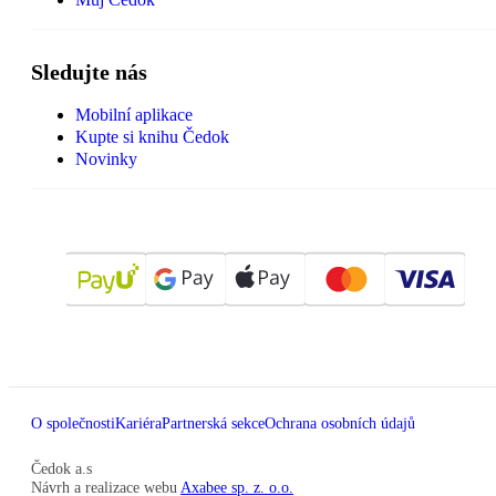
Sledujte nás
Mobilní aplikace
Kupte si knihu Čedok
Novinky
O společnosti
Kariéra
Partnerská sekce
Ochrana osobních údajů
Čedok a.s
Návrh a realizace webu
Axabee sp. z. o.o.