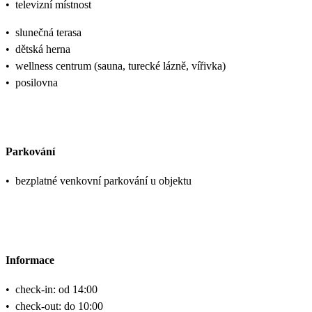
•
televizní místnost
•
slunečná terasa
•
dětská herna
•
wellness centrum (sauna, turecké lázně, vířivka)
•
posilovna
Parkování
•
bezplatné venkovní parkování u objektu
Informace
•
check-in: od 14:00
•
check-out: do 10:00