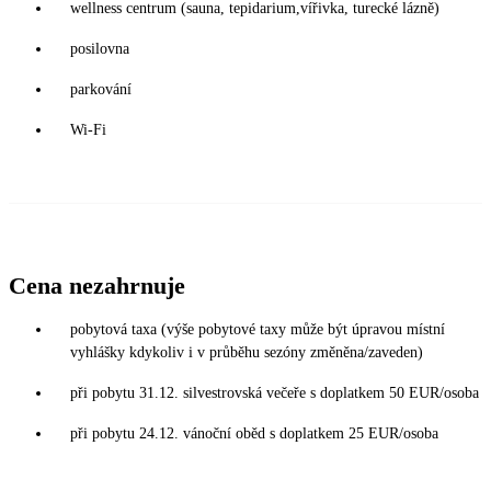
wellness centrum (sauna, tepidarium,vířivka, turecké lázně)
posilovna
parkování
Wi-Fi
Cena nezahrnuje
pobytová taxa (výše pobytové taxy může být úpravou místní
vyhlášky kdykoliv i v průběhu sezóny změněna/zaveden)
při pobytu 31.12. silvestrovská večeře s doplatkem 50 EUR/osoba
při pobytu 24.12. vánoční oběd s doplatkem 25 EUR/osoba