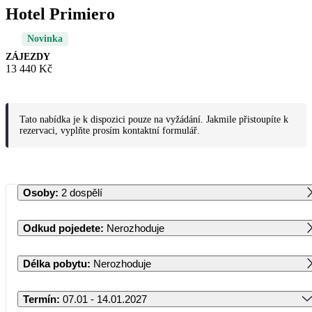
Hotel Primiero
Novinka
ZÁJEZDY
13 440 Kč
Tato nabídka je k dispozici pouze na vyžádání. Jakmile přistoupíte k
rezervaci, vyplňte prosím kontaktní formulář.
Osoby
:
2 dospělí
Odkud pojedete
:
Nerozhoduje
Délka pobytu
:
Nerozhoduje
Termín
:
07.01 - 14.01.2027