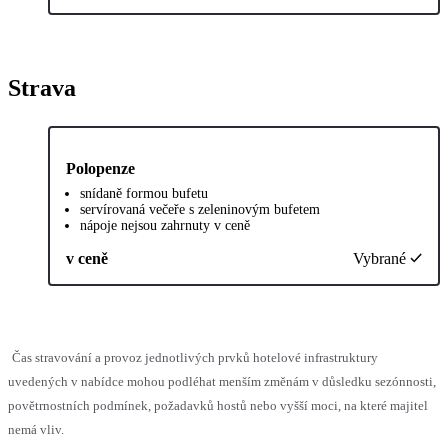
Strava
Polopenze
snídaně formou bufetu
servírovaná večeře s zeleninovým bufetem
nápoje nejsou zahrnuty v ceně
v ceně
Vybrané
Čas stravování a provoz jednotlivých prvků hotelové infrastruktury
uvedených v nabídce mohou podléhat menším změnám v důsledku sezónnosti,
povětrnostních podmínek, požadavků hostů nebo vyšší moci, na které majitel
nemá vliv.