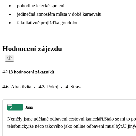
pohodlné letecké spojení
jedinečná atmosféra města v době karnevalu
fakultativně projížďka gondolou
Hodnocení zájezdu
4.5
13 hodnocení zákazníků
4.6
Atraktivita
4.3
Pokoj
4
Strava
5
Jana
Neměly jsme udělané odbavení cestovní kanceláří.Stalo se mi to po
telefonicky,že něco takového jako online odbavení musí být.U jinýc