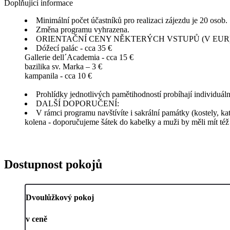
Doplňující informace
Minimální počet účastníků pro realizaci zájezdu je 20 osob.
Změna programu vyhrazena.
ORIENTAČNÍ CENY NĚKTERÝCH VSTUPŮ (V EUR)
Dóžecí palác - cca 35 €
Gallerie dell´Academia - cca 15 €
bazilika sv. Marka – 3 €
kampanila - cca 10 €
Prohlídky jednotlivých pamětihodností probíhají individuá
DALŠÍ DOPORUČENÍ:
V rámci programu navštívíte i sakrální památky (kostely, ka
kolena - doporučujeme šátek do kabelky a muži by měli mít též
Dostupnost pokojů
Dvoulůžkový pokoj
v ceně