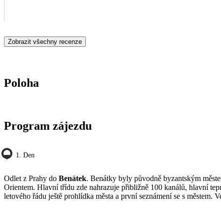
Zobrazit všechny recenze
Poloha
Program zájezdu
1. Den
Odlet z Prahy do
Benátek
. Benátky byly původně byzantským městem
Orientem. Hlavní třídu zde nahrazuje přibližně 100 kanálů, hlavní tep
letového řádu ještě prohlídka města a první seznámení se s městem. Ve