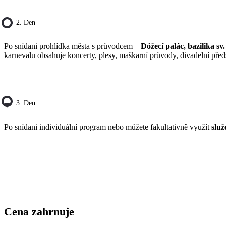
2. Den
Po snídani prohlídka města s průvodcem –
Dóžecí palác, bazilika s
karnevalu obsahuje koncerty, plesy, maškarní průvody, divadelní před
3. Den
Po snídani individuální program nebo můžete fakultativně využít
služ
Cena zahrnuje