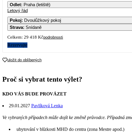
Odlet
:
Praha (letiště)
Letový řád
Pokoj
:
Dvoulůžkový pokoj
Strava
:
Snídaně
Celkem:
29 418 Kč
podrobnosti
Rezervujte
uložit do oblíbených
Proč si vybrat tento výlet?
KDO VÁS BUDE PROVÁZET
29.01.2027
Pavlíková Lenka
Ve vybraných případech může dojít ke změně průvodce. Případná zm
ubytování v blízkosti MHD do centra (zona Mestre apod.)