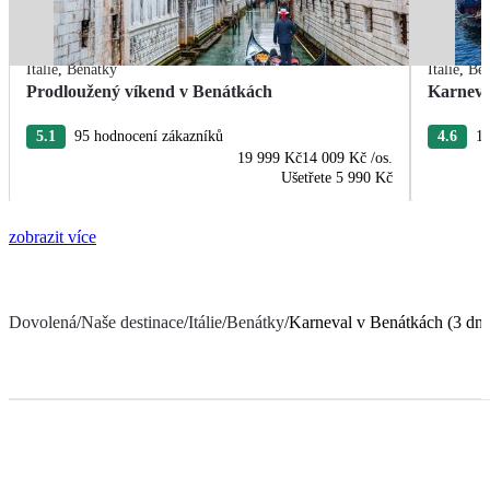
Itálie
,
Benátky
Itálie
,
Ben
Prodloužený víkend v Benátkách
Karneva
5.1
95 hodnocení zákazníků
4.6
11
19 999 Kč
14 009 Kč
/os.
Ušetřete
5 990 Kč
zobrazit více
Dovolená
/
Naše destinace
/
Itálie
/
Benátky
/
Karneval v Benátkách (3 dn