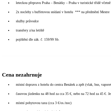
leteckou přepravu Praha – Benátky – Praha v turistické třídě včetně 
2x noclehy s buffetovou snídaní v hotelu *** na předměstí Mestre
služby průvodce
transfery z/na letiště
pojištění dle zák. č. 159/99 Sb.
Cena nezahrnuje
místní dopravu z hotelu do centra Benátek a zpět (vlak, bus, vapor
časovou jízdenku na 48 hod za cca 35 €, nebo na 72 hod za 45 €. Je
místní pobytovou taxu (cca 3 €/os./noc)