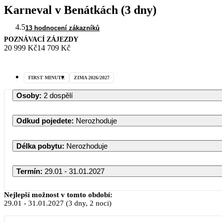
Karneval v Benátkách (3 dny)
4.5
13 hodnocení zákazníků
POZNÁVACÍ ZÁJEZDY
20 999 Kč
14 709 Kč
FIRST MINUTE
ZIMA 2026/2027
Osoby
:
2 dospělí
Odkud pojedete
:
Nerozhoduje
Délka pobytu
:
Nerozhoduje
Termín
:
29.01 - 31.01.2027
Nejlepší možnost v tomto období:
29.01
-
31.01.2027
(3 dny, 2 noci)