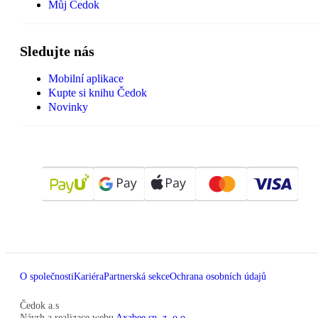
Můj Čedok
Sledujte nás
Mobilní aplikace
Kupte si knihu Čedok
Novinky
O společnosti
Kariéra
Partnerská sekce
Ochrana osobních údajů
Čedok a.s
Návrh a realizace webu
Axabee sp. z. o.o.