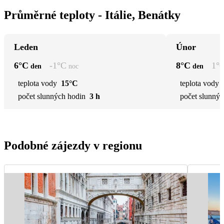
Průměrné teploty - Itálie, Benátky
Leden
Únor
6
°C
-1
°C
8
°C
1
°
den
noc
den
teplota vody
15°C
teplota vody
počet slunných hodin
3 h
počet slunnýc
Podobné zájezdy v regionu