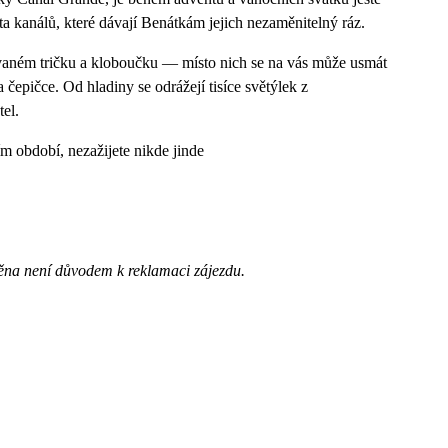
sta kanálů, které dávají Benátkám jejich nezaměnitelný ráz.
ovaném tričku a kloboučku — místo nich se na vás může usmát
epičce. Od hladiny se odrážejí tisíce světýlek z
el.
m období, nezažijete nikde jinde
ěna není důvodem k reklamaci zájezdu.