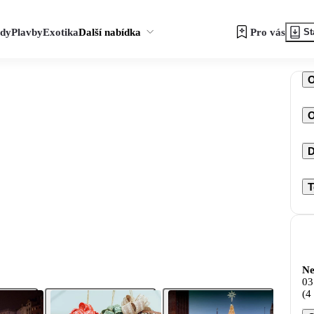
zdy
Plavby
Exotika
Další nabídka
Pro vás
St
O
D
T
Ne
03
(4