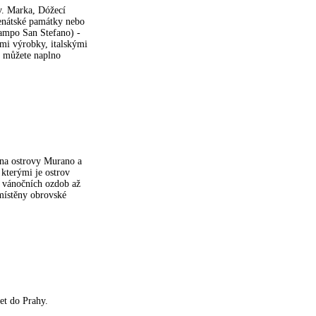
v. Marka, Dóžecí
benátské památky nebo
Campo San Stefano) -
ými výrobky, italskými
i můžete naplno
 na ostrovy Murano a
kterými je ostrov
 vánočních ozdob až
zmístěny obrovské
let do Prahy.