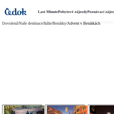
Last Minute
Pobytové zájezdy
Poznávací záje
více fotografií (11)
Dovolená
/
Naše destinace
/
Itálie
/
Benátky
/
Advent v Benátkách