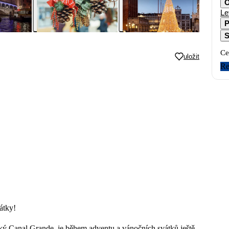
O
Le
P
S
Ce
uložit
Re
átky!
oký Canal Grande, je během adventu a vánočních svátků ještě