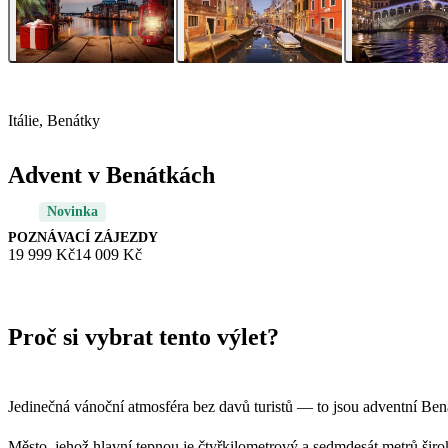
Itálie, Benátky
Advent v Benátkách
Novinka
POZNÁVACÍ ZÁJEZDY
19 999 Kč
14 009 Kč
Proč si vybrat tento výlet?
Jedinečná vánoční atmosféra bez davů turistů — to jsou adventní Ben
Město, jehož hlavní tepnou je čtyřkilometrový a sedmdesát metrů šir