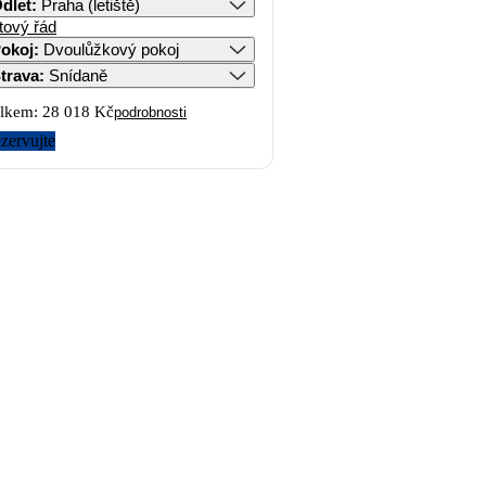
dlet
:
Praha (letiště)
tový řád
okoj
:
Dvoulůžkový pokoj
trava
:
Snídaně
lkem:
28 018 Kč
podrobnosti
zervujte