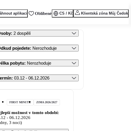
áhnout aplikaci
Oblíbené
CS / Kč
Klientská zóna Můj Čedok
Osoby
:
2 dospělí
dkud pojedete
:
Nerozhoduje
élka pobytu
:
Nerozhoduje
ermín
:
03.12 - 06.12.2026
FIRST MINUTE
ZIMA 2026/2027
jlepší možnost v tomto období:
.12
-
06.12.2026
 dny, 3 noci)