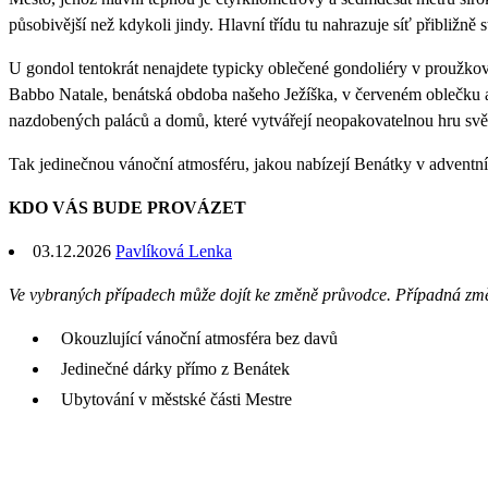
působivější než kdykoli jindy. Hlavní třídu tu nahrazuje síť přibližně 
U gondol tentokrát nenajdete typicky oblečené gondoliéry v proužk
Babbo Natale, benátská obdoba našeho Ježíška, v červeném oblečku a č
nazdobených paláců a domů, které vytvářejí neopakovatelnou hru svět
Tak jedinečnou vánoční atmosféru, jakou nabízejí Benátky v adventní
KDO VÁS BUDE PROVÁZET
03.12.2026
Pavlíková Lenka
Ve vybraných případech může dojít ke změně průvodce. Případná zm
Okouzlující vánoční atmosféra bez davů
Jedinečné dárky přímo z Benátek
Ubytování v městské části Mestre