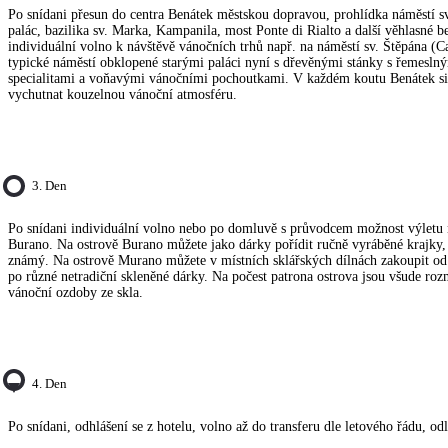
Po snídani přesun do centra Benátek městskou dopravou, prohlídka náměstí s
palác, bazilika sv. Marka, Kampanila, most Ponte di Rialto a další věhlasné 
individuální volno k návštěvě vánočních trhů např. na náměstí sv. Štěpána (
typické náměstí obklopené starými paláci nyní s dřevěnými stánky s řemesln
specialitami a voňavými vánočními pochoutkami. V každém koutu Benátek s
vychutnat kouzelnou vánoční atmosféru.
3. Den
Po snídani individuální volno nebo po domluvě s průvodcem možnost výletu
Burano. Na ostrově Burano můžete jako dárky pořídit ručně vyráběné krajky, 
známý. Na ostrově Murano můžete v místních sklářských dílnách zakoupit od
po různé netradiční skleněné dárky. Na počest patrona ostrova jsou všude ro
vánoční ozdoby ze skla.
4. Den
Po snídani, odhlášení se z hotelu, volno až do transferu dle letového řádu, od