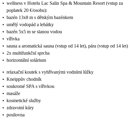
•
wellness v Hotelu Lac Salin Spa & Mountain Resort (vstup za
poplatek 20 €/osobu):
•
bazén 13x8 m s dětským bazénkem
•
umělý vodopád a lehátky
•
bazén 5x5 m se slanou vodou
•
vířivka
•
sauna a aromatická sauna (vstup od 14 let), pára (vstup od 14 let)
•
2x multifunkční sprcha
•
horizontální solárium
•
relaxační koutek s vyhřívanými vodními lůžky
•
Kneippův chodník
•
soukromé SPA s vířivkou
•
masáže
•
kosmetické služby
•
zdravotní kúry
•
posilovna