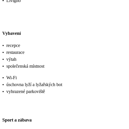
•
Livigno
Vybavení
•
recepce
•
restaurace
•
výtah
•
společenská místnost
•
Wi-Fi
•
úschovna lyží a lyžařských bot
•
vyhrazené parkoviště
Sport a zábava