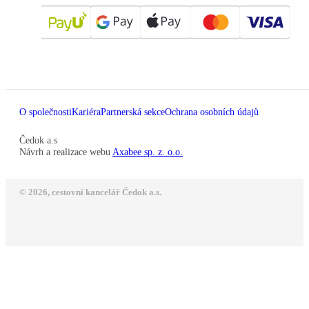
O společnosti
Kariéra
Partnerská sekce
Ochrana osobních údajů
Čedok a.s
Návrh a realizace webu
Axabee sp. z. o.o.
© 2026, cestovní kancelář Čedok a.s.