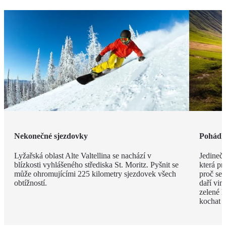
Nekonečné sjezdovky
Pohádk
Lyžařská oblast Alte Valtellina se nachází v
Jedinečn
blízkosti vyhlášeného střediska St. Moritz. Pyšnit se
která pr
může ohromujícími 225 kilometry sjezdovek všech
proč se v
obtížností.
daří vi
zelené l
kochat c