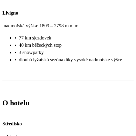
Livigno
nadmořská výška: 1809 – 2798 m n. m.
•
77 km sjezdovek
•
40 km běžeckých stop
•
3 snowparky
•
dlouhá lyžařská sezóna díky vysoké nadmořské výšce
O hotelu
Středisko