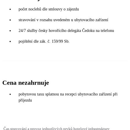
počet noclehů dle smlouvy o zájezdu
stravování v rozsahu uvedeném u ubytovacího zařízení
24/7 služby česky hovořícího delegáta Čedoku na telefonu
pojištění dle zák. č. 159/99 Sb.
Cena nezahrnuje
pobytovou taxu splatnou na recepci ubytovacího zařízení při
příjezdu
Čas stravování a provoz jednotlivých prvků hotelové infrastruktury