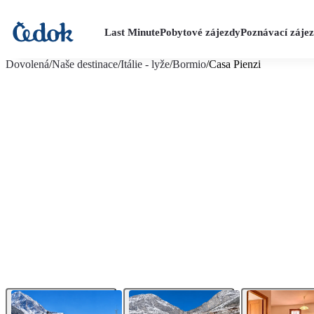
Last Minute
Pobytové zájezdy
Poznávací záje
více fotografií (6)
Dovolená
/
Naše destinace
/
Itálie - lyže
/
Bormio
/
Casa Pienzi