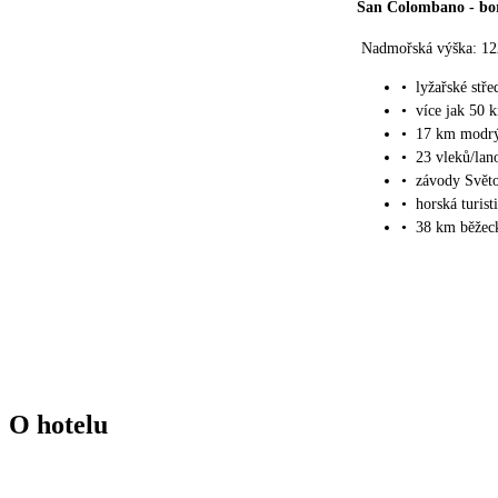
San Colombano
-
bo
Nadmořská výška: 12
•
lyžařské stř
•
více jak 50 
•
17 km modrý
•
23 vleků/lan
•
závody Světo
•
horská turist
•
38 km běžeck
O hotelu