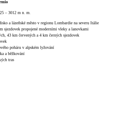
rmio
25 – 3012 m n. m.
edisko a lázeňské město v regionu Lombardie na severu Itálie
km sjezdovek propojené moderními vleky a lanovkami
ch, 43 km červených a 4 km černých sjezdovek
ovek
vého poháru v alpském lyžování
ika a běžkování
ých tras