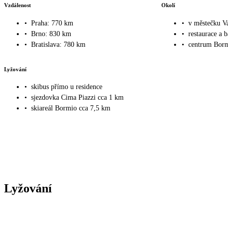
Vzdálenost
Okolí
•
Praha: 770 km
•
v městečku Va
•
Brno: 830 km
•
restaurace a 
•
Bratislava: 780 km
•
centrum Borm
Lyžování
•
skibus přímo u residence
•
sjezdovka Cima Piazzi cca 1 km
•
skiareál Bormio cca 7,5 km
Lyžování