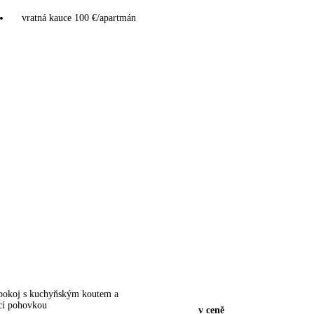
vratná kauce 100 €/apartmán
pokoj s kuchyňským koutem a
cí pohovkou
v ceně