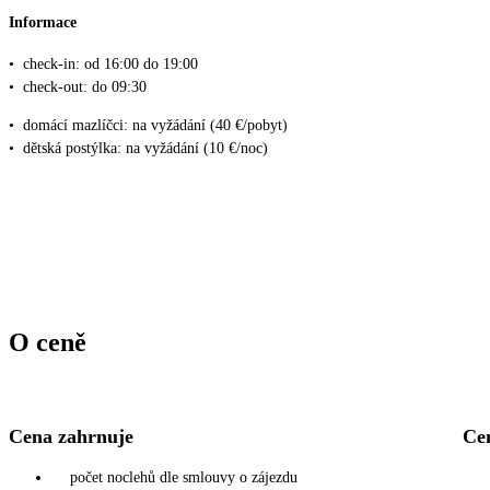
Informace
•
check-in: od 16:00 do 19:00
•
check-out: do 09:30
•
domácí mazlíčci: na vyžádání (40 €/pobyt)
•
dětská postýlka: na vyžádání (10 €/noc)
O ceně
Cena zahrnuje
Ce
počet noclehů dle smlouvy o zájezdu