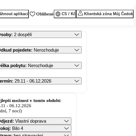
áhnout aplikaci
Oblíbené
CS / Kč
Klientská zóna Můj Čedok
Osoby
:
2 dospělí
dkud pojedete
:
Nerozhoduje
élka pobytu
:
Nerozhoduje
ermín
:
29.11 - 06.12.2026
jlepší možnost v tomto období:
.11
-
06.12.2026
 dní, 7 nocí)
djezd
:
Vlastní doprava
okoj
:
Bilo 4
trava
:
bez stravování