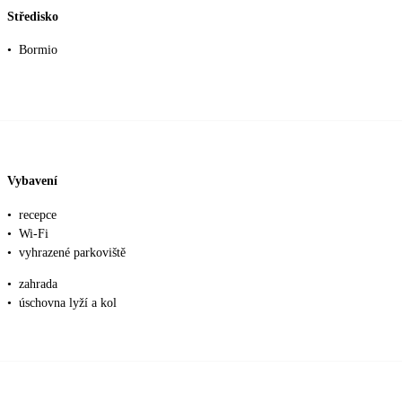
Středisko
•
Bormio
Vybavení
•
recepce
•
Wi-Fi
•
vyhrazené parkoviště
•
zahrada
•
úschovna lyží a kol