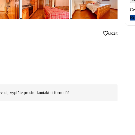
Ce
Re
uložit
rvaci, vyplňte prosím kontaktní formulář.