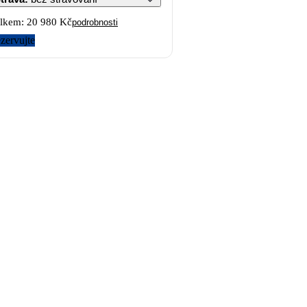
lkem:
20 980 Kč
podrobnosti
zervujte