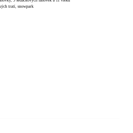
anovky, 5 sedačkových lanovek a 11 vleků
ých tratí, snowpark