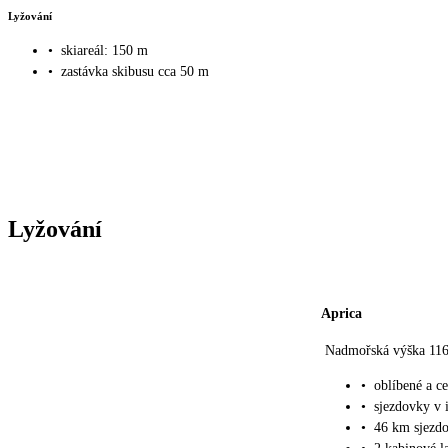
Lyžování
•
skiareál: 150 m
•
zastávka skibusu cca 50 m
Lyžování
Aprica
Nadmořská výška 116
•
oblíbené a c
•
sjezdovky v 
•
46 km sjezd