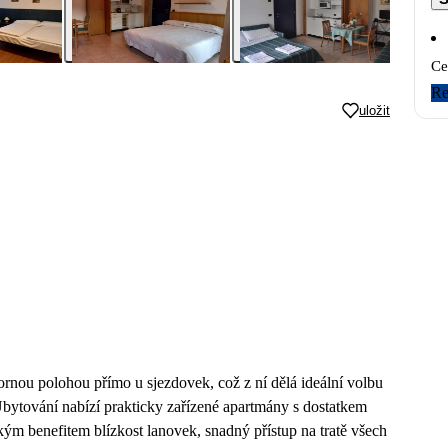
Ce
Re
uložit
nou polohou přímo u sjezdovek, což z ní dělá ideální volbu
 Ubytování nabízí prakticky zařízené apartmány s dostatkem
ým benefitem blízkost lanovek, snadný přístup na tratě všech