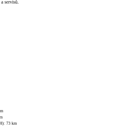
a servisů.
km
km
CH): 73 km