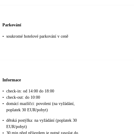
Parkování
•
soukromé hotelové parkování v ceně
Informace
•
check-in: od 14:00 do 18:00
•
check-out: do 10:00
•
domácí mazlíčci: povoleni (na vyžádání,
poplatek 30 EUR/pobyt)
•
dětská postýlka: na vyžádání (poplatek 30
EUR/pobyt)
•
30 min před příjezdem je nutné zavolat do