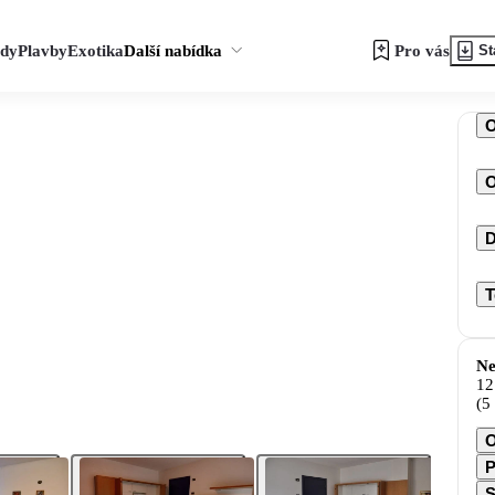
zdy
Plavby
Exotika
Další nabídka
Pro vás
St
O
D
T
Ne
12
(5
O
P
S