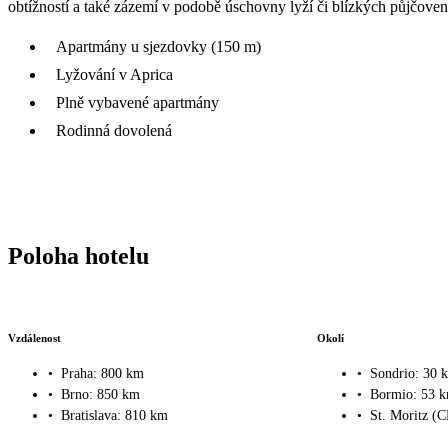
obtížností a také zázemí v podobě úschovny lyží či blízkých půjčoven 
Apartmány u sjezdovky (150 m)
Lyžování v Aprica
Plně vybavené apartmány
Rodinná dovolená
Poloha hotelu
Vzdálenost
Okolí
•
Praha: 800 km
•
Sondrio: 30 
•
Brno: 850 km
•
Bormio: 53 
•
Bratislava: 810 km
•
St. Moritz (