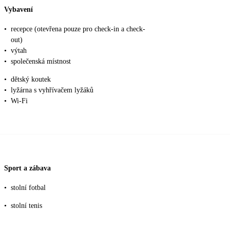
Vybavení
•
recepce (otevřena pouze pro check-in a check-
out)
•
výtah
•
společenská místnost
•
dětský koutek
•
lyžárna s vyhřívačem lyžáků
•
Wi-Fi
Sport a zábava
•
stolní fotbal
•
stolní tenis