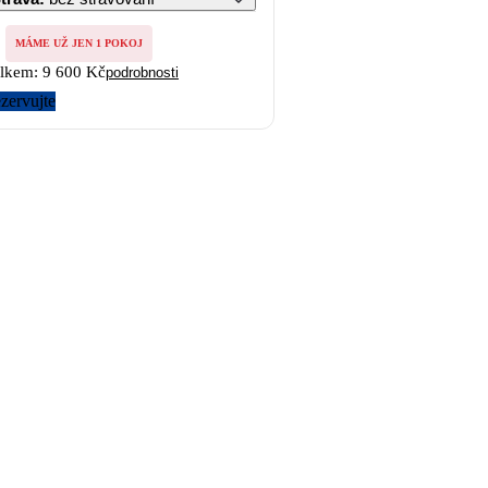
MÁME UŽ JEN 1 POKOJ
lkem:
9 600 Kč
podrobnosti
zervujte