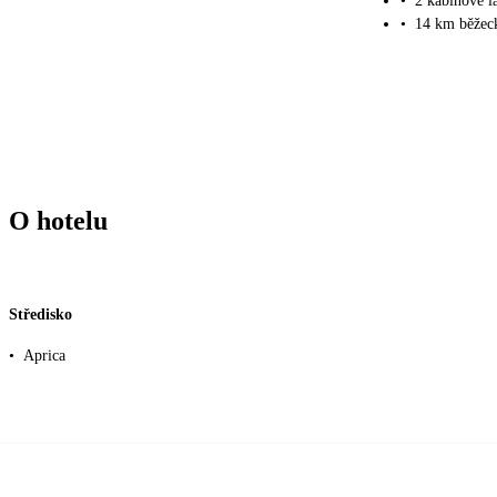
•
2 kabinové l
•
14 km běžeck
O hotelu
Středisko
•
Aprica