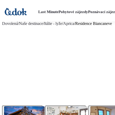
Last Minute
Pobytové zájezdy
Poznávací záje
více fotografií (9)
Dovolená
/
Naše destinace
/
Itálie - lyže
/
Aprica
/
Residence Biancaneve