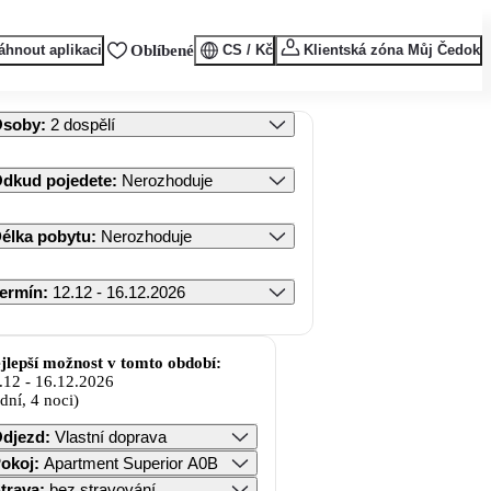
áhnout aplikaci
Oblíbené
CS / Kč
Klientská zóna Můj Čedok
Osoby
:
2 dospělí
dkud pojedete
:
Nerozhoduje
élka pobytu
:
Nerozhoduje
ermín
:
12.12 - 16.12.2026
jlepší možnost v tomto období:
.12
-
16.12.2026
 dní, 4 noci)
djezd
:
Vlastní doprava
okoj
:
Apartment Superior A0B
trava
:
bez stravování