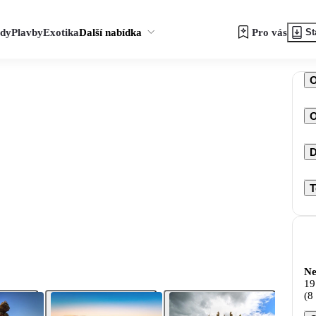
zdy
Plavby
Exotika
Další nabídka
Pro vás
St
O
D
T
Ne
19
(8