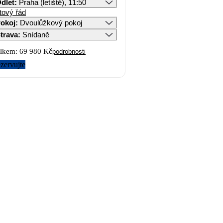
dlet
:
Praha (letiště), 11:50
tový řád
okoj
:
Dvoulůžkový pokoj
trava
:
Snídaně
lkem:
69 980 Kč
podrobnosti
zervujte