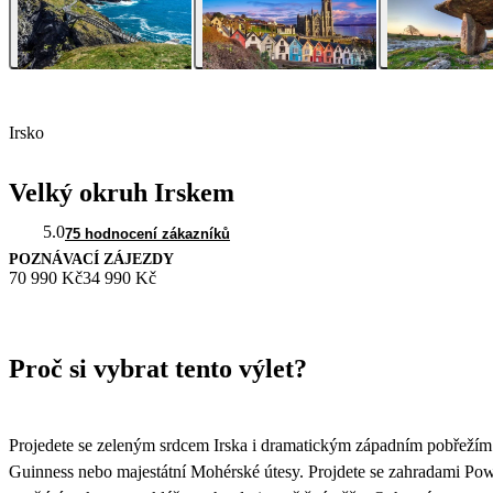
Irsko
Velký okruh Irskem
5.0
75 hodnocení zákazníků
POZNÁVACÍ ZÁJEZDY
70 990 Kč
34 990 Kč
Proč si vybrat tento výlet?
Projedete se zeleným srdcem Irska i dramatickým západním pobřežím. U
Guinness nebo majestátní Mohérské útesy. Projdete se zahradami Powe