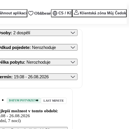
áhnout aplikaci
Oblíbené
CS / Kč
Klientská zóna Můj Čedok
Osoby
:
2 dospělí
dkud pojedete
:
Nerozhoduje
élka pobytu
:
Nerozhoduje
ermín
:
19.08 - 26.08.2026
DATUM POTVRZENO
LAST MINUTE
jlepší možnost v tomto období:
.08
-
26.08.2026
 dní, 7 nocí)