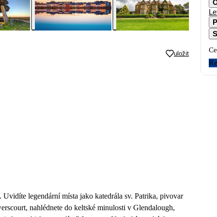
O
Le
P
S
Ce
uložit
Re
vidíte legendární místa jako katedrála sv. Patrika, pivovar
rscourt, nahlédnete do keltské minulosti v Glendalough,