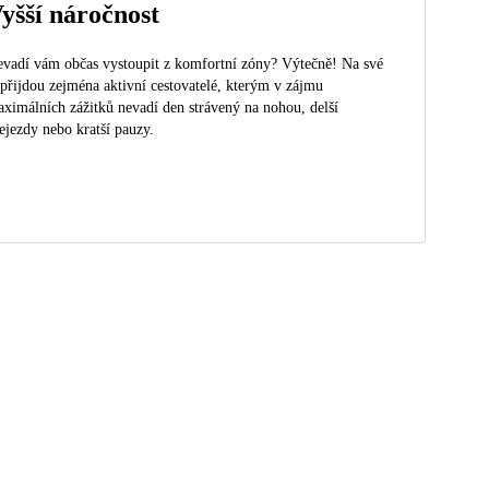
yšší náročnost
vadí vám občas vystoupit z komfortní zóny? Výtečně! Na své
 přijdou zejména aktivní cestovatelé, kterým v zájmu
ximálních zážitků nevadí den strávený na nohou, delší
ejezdy nebo kratší pauzy.