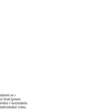
námení se s
ký hrad (pouze
tavěná v korintském
 individuální volno,