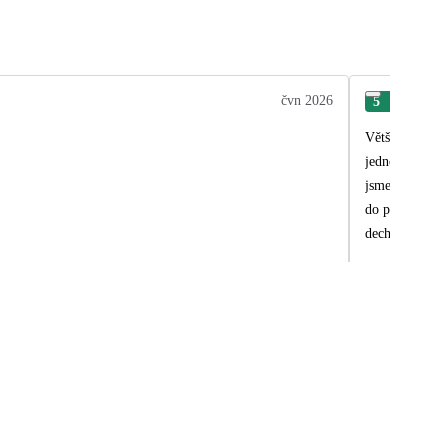
čvn 2026
5
Jan
Většinu času jsme
jednotlivými m
jsme si místo 
do programu i 
dechberoucí, a
Irsko je nádher