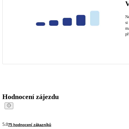
V
Ne
si
ma
př
Hodnocení zájezdu
5.0
75 hodnocení zákazníků