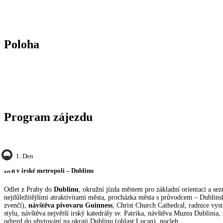
Poloha
Program zájezdu
1. Den
Den v irské metropoli – Dublinu
Odlet z Prahy do
Dublinu
, okružní jízda městem pro základní orientaci a sez
nejdůležitějšími atraktivitami města, procházka města s průvodcem – Dublins
zvenčí),
návštěva pivovaru Guinness
, Christ Church Cathedral, radnice vys
stylu, návštěva největší irský katedrály sv. Patrika, návštěva Muzea Dublinia,
odjezd do ubytování na okraji Dublinu (oblast Lucan), nocleh.