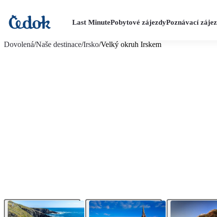
Last Minute
Pobytové zájezdy
Poznávací záje
více fotografií (13)
Dovolená
/
Naše destinace
/
Irsko
/
Velký okruh Irskem