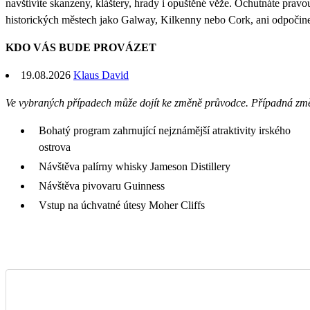
navštívíte skanzeny, kláštery, hrady i opuštěné věže. Ochutnáte pra
historických městech jako Galway, Kilkenny nebo Cork, ani odpočine
KDO VÁS BUDE PROVÁZET
19.08.2026
Klaus David
Ve vybraných případech může dojít ke změně průvodce. Případná zm
Bohatý program zahrnující nejznámější atraktivity irského
ostrova
Návštěva palírny whisky Jameson Distillery
Návštěva pivovaru Guinness
Vstup na úchvatné útesy Moher Cliffs