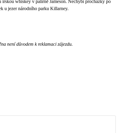
vou irskou whiskey v palírně Jameson. Nechybí procházky po
k u jezer národního parku Killarney.
ěna není důvodem k reklamaci zájezdu.