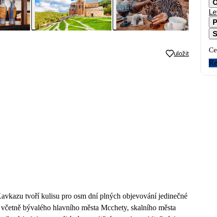
O
Le
P
S
Ce
uložit
Re
Kavkazu tvoří kulisu pro osm dní plných objevování jedinečné
y včetně bývalého hlavního města Mcchety, skalního města