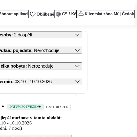
áhnout aplikaci
Oblíbené
CS / Kč
Klientská zóna Můj Čedok
Osoby
:
2 dospělí
dkud pojedete
:
Nerozhoduje
élka pobytu
:
Nerozhoduje
ermín
:
03.10 - 10.10.2026
DATUM POTVRZENO
LAST MINUTE
jlepší možnost v tomto období:
.10
-
10.10.2026
 dní, 7 nocí)