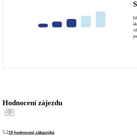
S
Id
ak
vž
je
Hodnocení zájezdu
5.2
19 hodnocení zákazníků