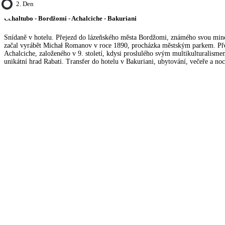
2. Den
Cchaltubo - Bordžomi - Achalciche - Bakuriani
Snídaně v hotelu. Přejezd do lázeňského města Bordžomi, známého svou mine
začal vyrábět Michał Romanov v roce 1890, procházka městským parkem. Př
Achalciche, založeného v 9. století, kdysi proslulého svým multikulturalisme
unikátní hrad Rabati. Transfer do hotelu v Bakuriani, ubytování, večeře a noc