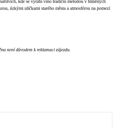
nařstvích, kde se vyrábí víno tradiční metodou v hliněných
kturou, úzkými uličkami starého města a atmosférou na pomezí
ěna není důvodem k reklamaci zájezdu.