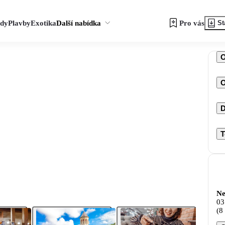
zdy
Plavby
Exotika
Další nabídka
Pro vás
St
O
D
T
Ne
03
(8