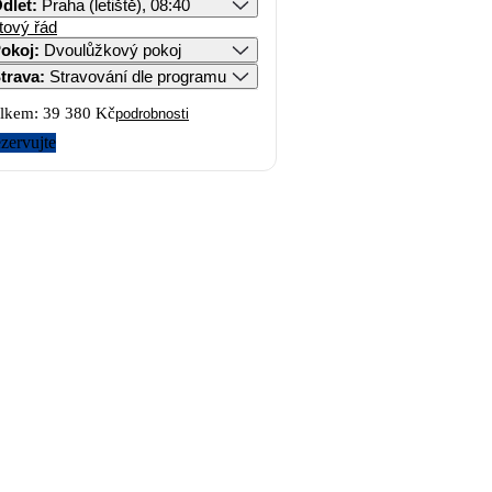
dlet
:
Praha (letiště), 08:40
tový řád
okoj
:
Dvoulůžkový pokoj
trava
:
Stravování dle programu
lkem:
39 380 Kč
podrobnosti
zervujte