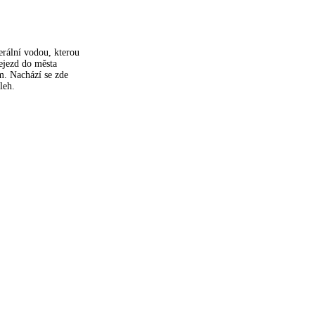
rální vodou, kterou
ejezd do města
m. Nachází se zde
leh.