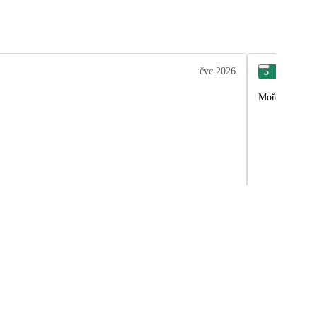
čvc 2026
5
Mar
Moře a Kauka