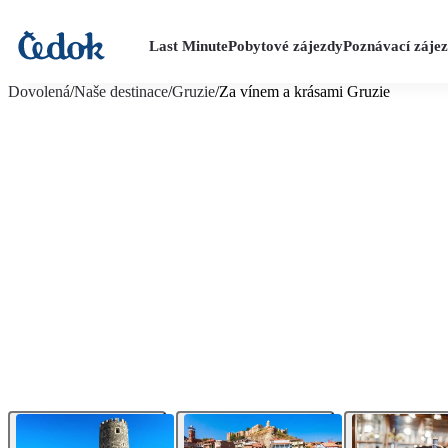
Last Minute
Pobytové zájezdy
Poznávací záje
více fotografií (21)
Dovolená
/
Naše destinace
/
Gruzie
/
Za vínem a krásami Gruzie