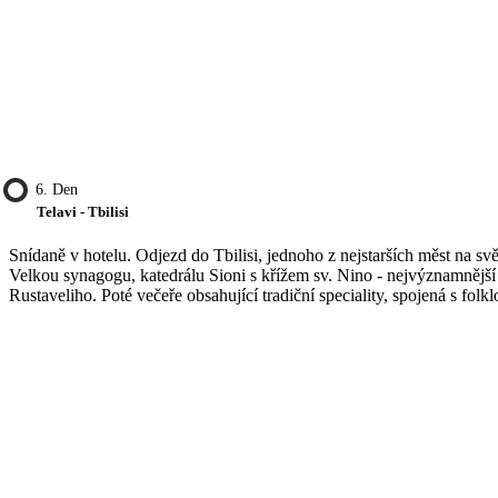
6. Den
Telavi - Tbilisi
Snídaně v hotelu. Odjezd do Tbilisi, jednoho z nejstarších měst na
Velkou synagogu, katedrálu Sioni s křížem sv. Nino - nejvýznamnější re
Rustaveliho. Poté večeře obsahující tradiční speciality, spojená s folk