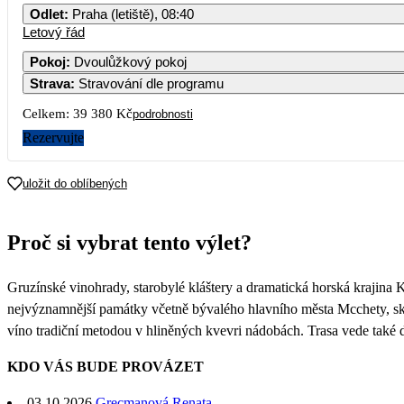
Odlet
:
Praha (letiště), 08:40
Letový řád
Pokoj
:
Dvoulůžkový pokoj
Strava
:
Stravování dle programu
Celkem:
39 380 Kč
podrobnosti
Rezervujte
uložit do oblíbených
Proč si vybrat tento výlet?
Gruzínské vinohrady, starobylé kláštery a dramatická horská krajina 
nejvýznamnější památky včetně bývalého hlavního města Mcchety, skal
víno tradiční metodou v hliněných kvevri nádobách. Trasa vede také d
KDO VÁS BUDE PROVÁZET
03.10.2026
Grecmanová Renata