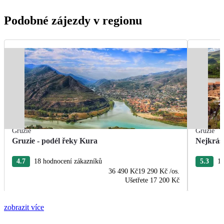
Podobné zájezdy v regionu
Gruzie
Gruzie
Gruzie - podél řeky Kura
Nejkrásn
4.7
18 hodnocení zákazníků
5.3
15
36 490 Kč
19 290 Kč
/os.
Ušetřete
17 200 Kč
zobrazit více