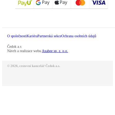
O společnosti
Kariéra
Partnerská sekce
Ochrana osobních údajů
Čedok a.s
Návrh a realizace webu
Axabee sp. z. o.o.
© 2026, cestovní kancelář Čedok a.s.