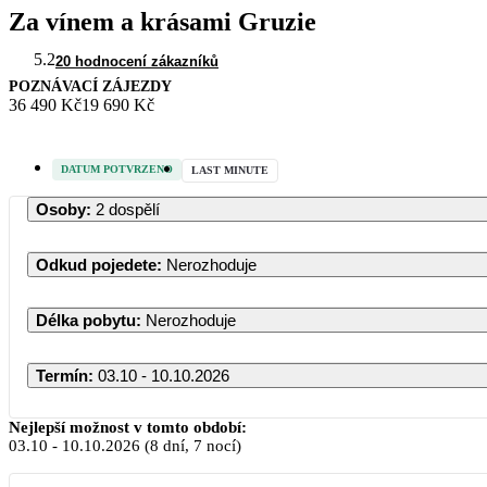
Za vínem a krásami Gruzie
5.2
20 hodnocení zákazníků
POZNÁVACÍ ZÁJEZDY
36 490 Kč
19 690 Kč
DATUM POTVRZENO
LAST MINUTE
Osoby
:
2 dospělí
Odkud pojedete
:
Nerozhoduje
Délka pobytu
:
Nerozhoduje
Termín
:
03.10 - 10.10.2026
Nejlepší možnost v tomto období:
03.10
-
10.10.2026
(8 dní, 7 nocí)