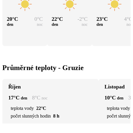
20
°C
0
°C
22
°C
-2
°C
23
°C
4
°C
den
noc
den
noc
den
noc
Průměrné teploty - Gruzie
Říjen
Listopad
17
°C
8
°C
10
°C
3
den
noc
den
teplota vody
22°C
teplota vody
počet slunných hodin
8 h
počet slunnýc