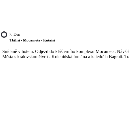
7. Den
Tbilisi - Mocameta - Kutaisi
Snídaně v hotelu. Odjezd do klášterního komplexu Mocameta. Návštěva
Města s královskou čtvrtí - Kolchidská fontána a katedrála Bagrati. Tr