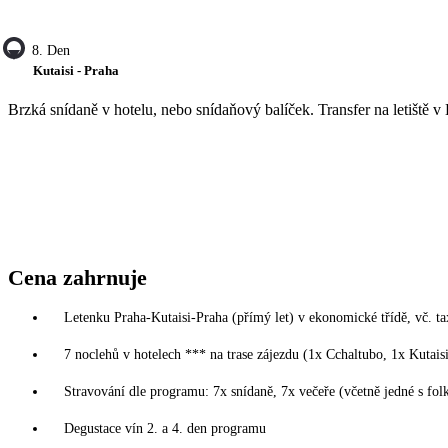
8. Den
Kutaisi - Praha
Brzká snídaně v hotelu, nebo snídaňový balíček. Transfer na letiště v
Cena zahrnuje
Letenku Praha-Kutaisi-Praha (přímý let) v ekonomické třídě, vč. ta
7 noclehů v hotelech *** na trase zájezdu (1x Cchaltubo, 1x Kutaisi
Stravování dle programu: 7x snídaně, 7x večeře (včetně jedné s f
Degustace vín 2. a 4. den programu