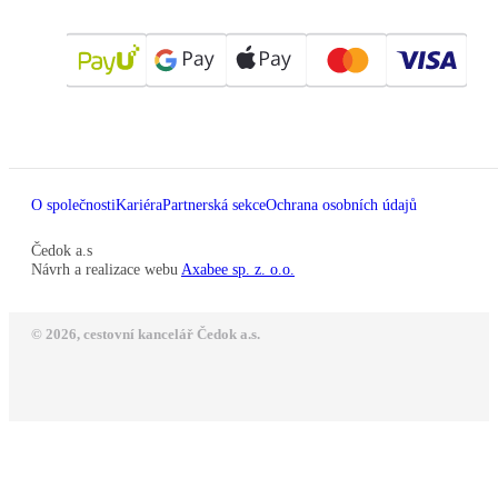
O společnosti
Kariéra
Partnerská sekce
Ochrana osobních údajů
Čedok a.s
Návrh a realizace webu
Axabee sp. z. o.o.
© 2026, cestovní kancelář Čedok a.s.