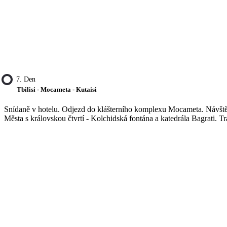
7. Den
Tbilisi - Mocameta - Kutaisi
Snídaně v hotelu. Odjezd do klášterního komplexu Mocameta. Návštěva
Města s královskou čtvrtí - Kolchidská fontána a katedrála Bagrati. Tr