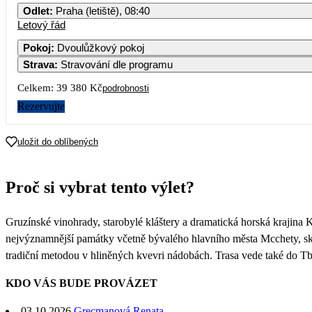
Odlet
:
Praha (letiště), 08:40
Letový řád
Pokoj
:
Dvoulůžkový pokoj
Strava
:
Stravování dle programu
Celkem:
39 380 Kč
podrobnosti
Rezervujte
uložit do oblíbených
Proč si vybrat tento výlet?
Gruzínské vinohrady, starobylé kláštery a dramatická horská krajina 
nejvýznamnější památky včetně bývalého hlavního města Mcchety, skal
tradiční metodou v hliněných kvevri nádobách. Trasa vede také do Tbi
KDO VÁS BUDE PROVÁZET
03.10.2026
Grecmanová Renata