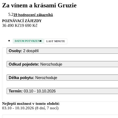
Za vínem a krásami Gruzie
5.2
19 hodnocení zákazníků
POZNÁVACÍ ZÁJEZDY
36 490 Kč
19 690 Kč
DATUM POTVRZENO
LAST MINUTE
Osoby
:
2 dospělí
Odkud pojedete
:
Nerozhoduje
Délka pobytu
:
Nerozhoduje
Termín
:
03.10 - 10.10.2026
Nejlepší možnost v tomto období:
03.10
-
10.10.2026
(8 dní, 7 nocí)