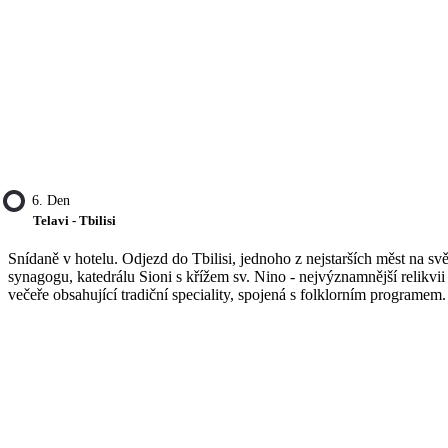
6. Den
Telavi - Tbilisi
Snídaně v hotelu. Odjezd do Tbilisi, jednoho z nejstarších měst na
synagogu, katedrálu Sioni s křížem sv. Nino - nejvýznamnější relikvii 
večeře obsahující tradiční speciality, spojená s folklorním programem. 