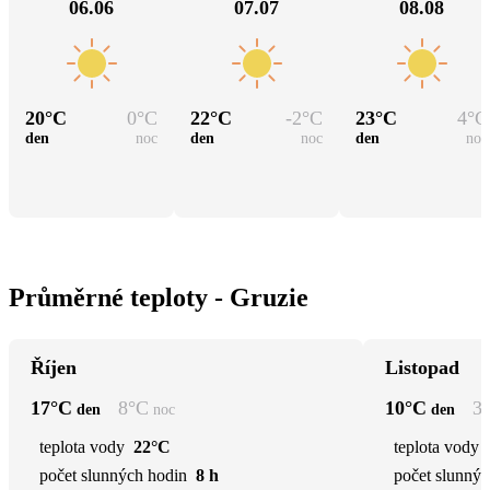
06.06
07.07
08.08
20
°C
0
°C
22
°C
-2
°C
23
°C
4
°C
den
noc
den
noc
den
noc
Průměrné teploty - Gruzie
Říjen
Listopad
17
°C
8
°C
10
°C
3
den
noc
den
teplota vody
22°C
teplota vody
počet slunných hodin
8 h
počet slunnýc