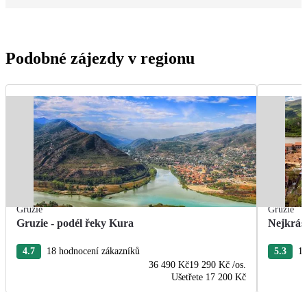
Podobné zájezdy v regionu
Gruzie
Gruzie
Gruzie - podél řeky Kura
Nejkrásn
4.7
18 hodnocení zákazníků
5.3
15
36 490 Kč
19 290 Kč
/os.
Ušetřete
17 200 Kč