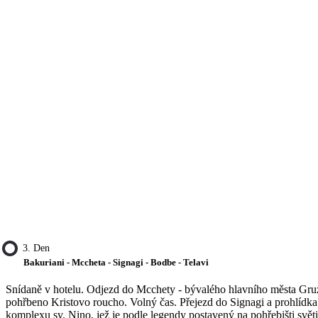
3. Den
Bakuriani - Mccheta - Signagi - Bodbe - Telavi
Snídaně v hotelu. Odjezd do Mcchety - bývalého hlavního města Gru
pohřbeno Kristovo roucho. Volný čas. Přejezd do Signagi a prohlídka 
komplexu sv. Nino, jež je podle legendy postavený na pohřebišti světi