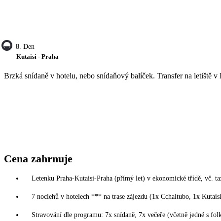
8. Den
Kutaisi - Praha
Brzká snídaně v hotelu, nebo snídaňový balíček. Transfer na letiště v
Cena zahrnuje
Letenku Praha-Kutaisi-Praha (přímý let) v ekonomické třídě, vč. ta
7 noclehů v hotelech *** na trase zájezdu (1x Cchaltubo, 1x Kutaisi
Stravování dle programu: 7x snídaně, 7x večeře (včetně jedné s f