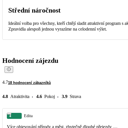
Střední náročnost
Ideální volba pro všechny, kteří chtějí sladit atraktivní program s
Zpravidla alespoň jednou vyrazíme na celodenní výlet.
Hodnocení zájezdu
4.7
18 hodnocení zákazníků
4.8
Atraktivita
4.6
Pokoj
3.9
Strava
4
Edita
Více objevování přírody a měst, zbytečně dlouhé přejezdy ....