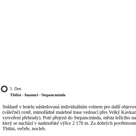
5. Den
Tbilisi - Ananuri - Stepancminda
Snídaně v hotelu následovaná individuálním volnem pro další objevová
(válečné) cestě, mimořádně malebné trase vedoucí přes Velký Kavkaz. 
vytvoření přehrady). Poté přejezd do Stepancminda, města ležícího na 
který se nachází v nadmořské výšce 2 170 m. Za dobrých povětrnost
Tbilisi, večeře, nocleh.