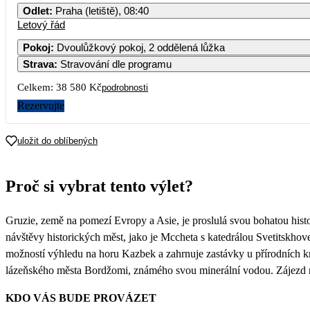
Odlet
:
Praha (letiště), 08:40
Letový řád
Pokoj
:
Dvoulůžkový pokoj, 2 oddělená lůžka
Strava
:
Stravování dle programu
Celkem:
38 580 Kč
podrobnosti
Rezervujte
uložit do oblíbených
Proč si vybrat tento výlet?
Gruzie, země na pomezí Evropy a Asie, je proslulá svou bohatou histo
návštěvy historických měst, jako je Mccheta s katedrálou Svetitskhove
možností výhledu na horu Kazbek a zahrnuje zastávky u přírodních kr
lázeňského města Bordžomi, známého svou minerální vodou. Zájezd na
KDO VÁS BUDE PROVÁZET