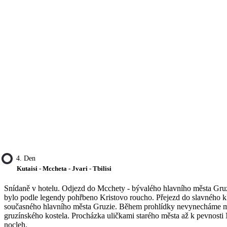
4. Den
Kutaisi - Mccheta - Jvari - Tbilisi
Snídaně v hotelu. Odjezd do Mcchety - bývalého hlavního města Gru
bylo podle legendy pohřbeno Kristovo roucho. Přejezd do slavného kláš
současného hlavního města Gruzie. Během prohlídky nevynecháme mj.
gruzínského kostela. Procházka uličkami starého města až k pevnosti Na
nocleh.