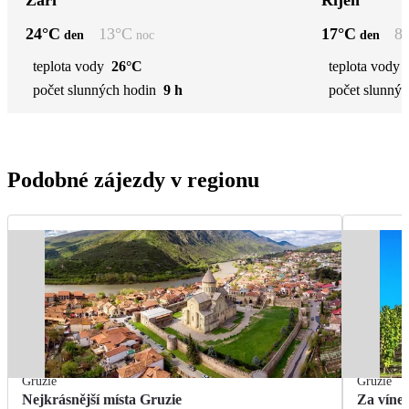
24
°C
13
°C
17
°C
8
den
noc
den
teplota vody
26°C
teplota vody
počet slunných hodin
9 h
počet slunnýc
Podobné zájezdy v regionu
Gruzie
Gruzie
Nejkrásnější místa Gruzie
Za víne