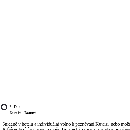
3. Den
Kutaisi - Batumi
Snídaně v hotelu a individuální volno k poznávání Kutaisi, nebo možno
Adžária, ležící u Černého moře. Botanická zahrada, malebně polože