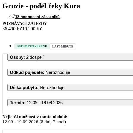
Gruzie - podél řeky Kura
4.7
18 hodnocení zákazníků
POZNÁVACÍ ZÁJEZDY
36 490 Kč
19 290 Kč
DATUM POTVRZENO
LAST MINUTE
Osoby
:
2 dospělí
Odkud pojedete
:
Nerozhoduje
Délka pobytu
:
Nerozhoduje
Termín
:
12.09 - 19.09.2026
Nejlepší možnost v tomto období:
12.09
-
19.09.2026
(8 dní, 7 nocí)