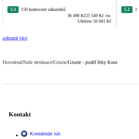
5.3
150 hodnocení zákazníků
5.2
19
36 490 Kč
25 549 Kč
/os.
Ušetřete
10 941 Kč
zobrazit více
Dovolená
/
Naše destinace
/
Gruzie
/
Gruzie - podél řeky Kura
Kontakt
Kontaktujte nás