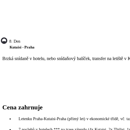
8. Den
Kutaisi - Praha
Brzká snídaně v hotelu, nebo snídaňový balíček, transfer na letiště v 
Cena zahrnuje
Letenku Praha-Kutaisi-Praha (přímý let) v ekonomické třídě, vč. ta
7 noclehů v hotelech *** na trase zájezdu (4x Kutaisi, 2x Tbilisi, 1