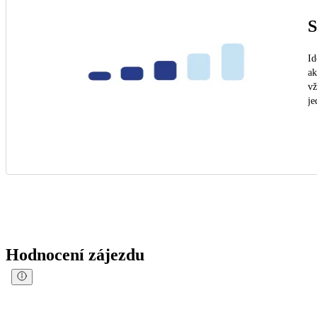
S
Id
ak
vž
je
Hodnocení zájezdu