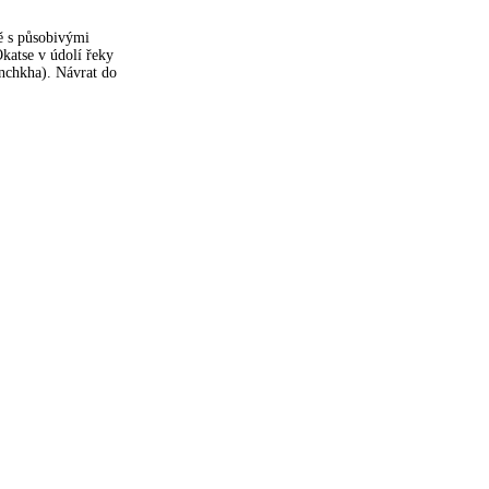
ě s působivými
katse v údolí řeky
nchkha). Návrat do