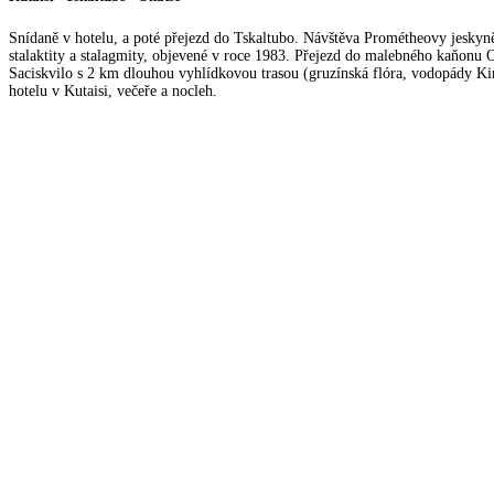
Snídaně v hotelu, a poté přejezd do Tskaltubo. Návštěva Prométheovy jeskyn
stalaktity a stalagmity, objevené v roce 1983. Přejezd do malebného kaňonu O
Saciskvilo s 2 km dlouhou vyhlídkovou trasou (gruzínská flóra, vodopády Ki
hotelu v Kutaisi, večeře a nocleh.