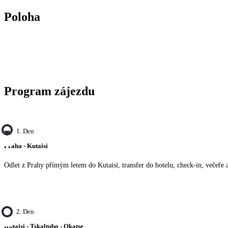
Poloha
Program zájezdu
1. Den
Praha - Kutaisi
Odlet z Prahy přímým letem do Kutaisi, transfer do hotelu, check-in, večeře a
2. Den
Kutaisi - Tskaltubo - Okatse