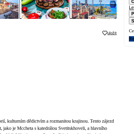
O
Le
P
S
Ce
uložit
Re
rií, kulturním dědictvím a rozmanitou krajinou. Tento zájezd
, jako je Mccheta s katedrálou Svetitskhoveli, a hlavního