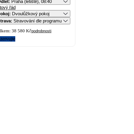
dlet
:
Praha (letiště), 08:40
tový řád
okoj
:
Dvoulůžkový pokoj
trava
:
Stravování dle programu
lkem:
38 580 Kč
podrobnosti
zervujte