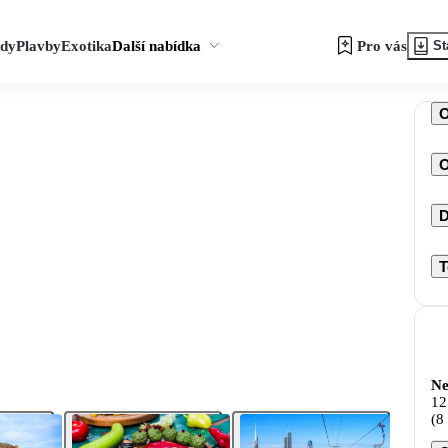
zdy
Plavby
Exotika
Další nabídka
Pro vás
St
O
D
T
Ne
12
(8