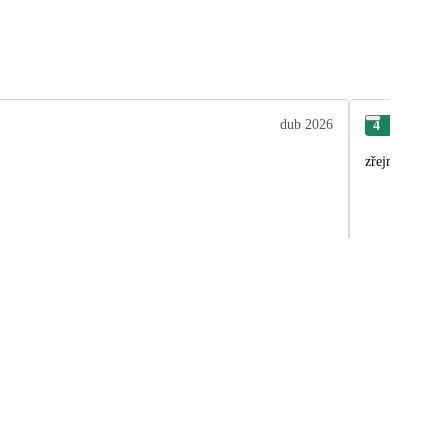
dub 2026
4
Kam
zřejmě vymysle