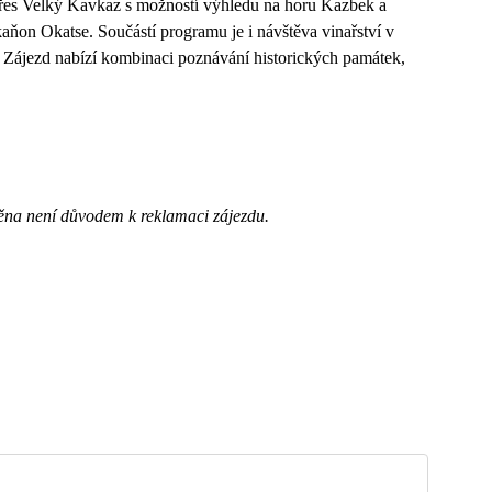
é přes Velký Kavkaz s možností výhledu na horu Kazbek a
kaňon Okatse. Součástí programu je i návštěva vinařství v
Zájezd nabízí kombinaci poznávání historických památek,
ěna není důvodem k reklamaci zájezdu.