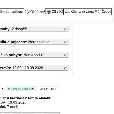
áhnout aplikaci
Oblíbené
CS / Kč
Klientská zóna Můj Čedok
Osoby
:
2 dospělí
dkud pojedete
:
Nerozhoduje
élka pobytu
:
Nerozhoduje
ermín
:
12.09 - 19.09.2026
DATUM POTVRZENO
LAST MINUTE
jlepší možnost v tomto období:
.09
-
19.09.2026
 dní, 7 nocí)