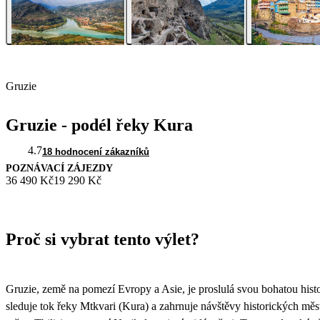
Gruzie
Gruzie - podél řeky Kura
4.7
18 hodnocení zákazníků
POZNÁVACÍ ZÁJEZDY
36 490 Kč
19 290 Kč
Proč si vybrat tento výlet?
Gruzie, země na pomezí Evropy a Asie, je proslulá svou bohatou histo
sleduje tok řeky Mtkvari (Kura) a zahrnuje návštěvy historických měst