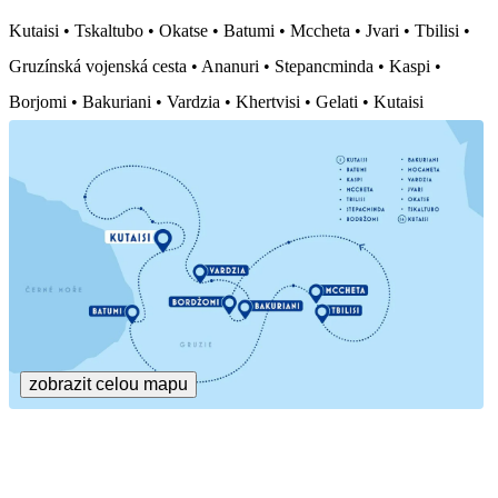
Kutaisi • Tskaltubo • Okatse • Batumi • Mccheta • Jvari • Tbilisi •
Gruzínská vojenská cesta • Ananuri • Stepancminda • Kaspi •
Borjomi • Bakuriani • Vardzia • Khertvisi • Gelati • Kutaisi
zobrazit celou mapu