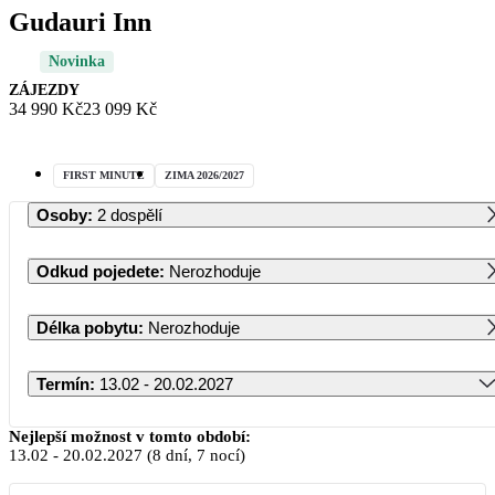
Gudauri Inn
Novinka
ZÁJEZDY
34 990 Kč
23 099 Kč
FIRST MINUTE
ZIMA 2026/2027
Osoby
:
2 dospělí
Odkud pojedete
:
Nerozhoduje
Délka pobytu
:
Nerozhoduje
Termín
:
13.02 - 20.02.2027
Únor 2027
Nejlepší možnost v tomto období:
13.02
-
20.02.2027
(8 dní, 7 nocí)
PO
ÚT
ST
ČT
PÁ
SO
NE