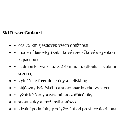
Ski Resort Gudauri
•
cca 75 km sjezdovek všech obtížností
•
moderní lanovky (kabinkové i sedačkové s vysokou
kapacitou)
•
nadmořská výška až 3 279 m n. m. (dlouhá a stabilní
sezóna)
•
vyhlášené freeride terény a heliskiing
•
půjčovny lyžařského a snowboardového vybavení
•
lyžařské školy a zázemí pro začátečníky
•
snowparky a možnosti après-ski
•
ideální podmínky pro lyžování od prosince do dubna