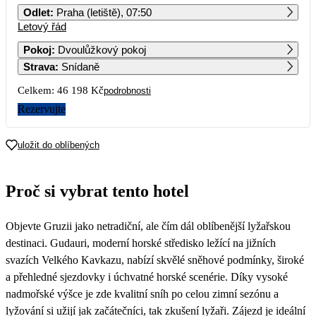
Odlet
:
Praha (letiště), 07:50
Letový řád
1
2
3
4
5
6
7
Pokoj
:
Dvoulůžkový pokoj
Strava
:
Snídaně
8
9
10
11
12
13
14
23 099
Celkem:
46 198 Kč
podrobnosti
15
16
17
18
19
20
21
Rezervujte
23 099
22
23
24
25
26
27
28
uložit do oblíbených
Proč si vybrat tento hotel
Objevte Gruzii jako netradiční, ale čím dál oblíbenější lyžařskou
destinaci. Gudauri, moderní horské středisko ležící na jižních
svazích Velkého Kavkazu, nabízí skvělé sněhové podmínky, široké
a přehledné sjezdovky i úchvatné horské scenérie. Díky vysoké
nadmořské výšce je zde kvalitní sníh po celou zimní sezónu a
lyžování si užijí jak začátečníci, tak zkušení lyžaři. Zájezd je ideální