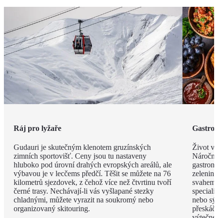
Ráj pro lyžaře
Gastro
Gudauri je skutečným klenotem gruzínských
Život v
zimních sportovišť. Ceny jsou tu nastaveny
Náročné
hluboko pod úrovní drahých evropských areálů, ale
gastrono
výbavou je v lecčems předčí. Těšit se můžete na 76
zelenině
kilometrů sjezdovek, z čehož více než čtvrtinu tvoří
svahem 
černé trasy. Nechávají-li vás vyšlapané stezky
speciali
chladnými, můžete vyrazit na soukromý nebo
nebo sýr
organizovaný skitouring.
přeskáče
výtečné