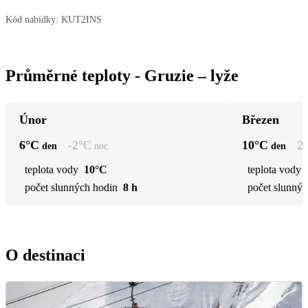
Kód nabídky:
KUT2INS
Průměrné teploty - Gruzie – lyže
Únor
Březen
6
°C
-2
°C
10
°C
2
den
noc
den
teplota vody
10°C
teplota vody
počet slunných hodin
8 h
počet slunnýc
O destinaci