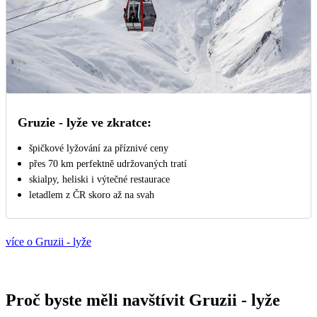
Gruzie - lyže ve zkratce:
špičkové lyžování za příznivé ceny
přes 70 km perfektně udržovaných tratí
skialpy, heliski i výtečné restaurace
letadlem z ČR skoro až na svah
více o Gruzii - lyže
Proč byste měli navštívit Gruzii - lyže