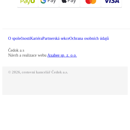
O společnosti
Kariéra
Partnerská sekce
Ochrana osobních údajů
Čedok a.s
Návrh a realizace webu
Axabee sp. z. o.o.
© 2026, cestovní kancelář Čedok a.s.