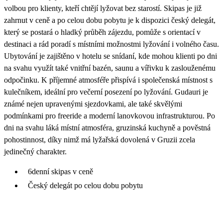
volbou pro klienty, kteří chtějí lyžovat bez starostí. Skipas je již
zahrnut v ceně a po celou dobu pobytu je k dispozici český delegát,
který se postará o hladký průběh zájezdu, pomůže s orientací v
destinaci a rád poradí s místními možnostmi lyžování i volného času.
Ubytování je zajištěno v hotelu se snídaní, kde mohou klienti po dni
na svahu využít také vnitřní bazén, saunu a vířivku k zaslouženému
odpočinku. K příjemné atmosféře přispívá i společenská místnost s
kulečníkem, ideální pro večerní posezení po lyžování. Gudauri je
známé nejen upravenými sjezdovkami, ale také skvělými
podmínkami pro freeride a moderní lanovkovou infrastrukturou. Po
dni na svahu láká místní atmosféra, gruzinská kuchyně a pověstná
pohostinnost, díky nimž má lyžařská dovolená v Gruzii zcela
jedinečný charakter.
6denní skipas v ceně
Český delegát po celou dobu pobytu