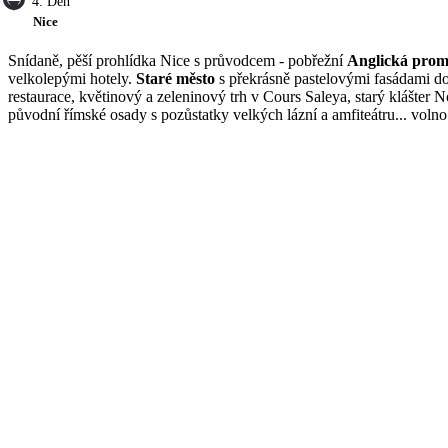
4. Den
Nice
Snídaně, pěší prohlídka Nice s průvodcem - pobřežní
Anglická pro
velkolepými hotely.
Staré město
s překrásně pastelovými fasádami dom
restaurace, květinový a zeleninový trh v Cours Saleya, starý klášter
původní římské osady s pozůstatky velkých lázní a amfiteátru... volno.