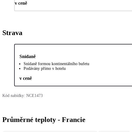
v ceně
Strava
Snídaně
Snídaně formou kontinentálního bufetu
Podávány přímo v hotelu
v ceně
Kód nabídky:
NCE1473
Průměrné teploty - Francie