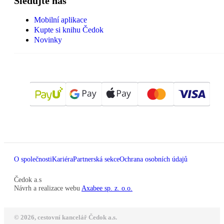
Sledujte nás
Mobilní aplikace
Kupte si knihu Čedok
Novinky
O společnosti
Kariéra
Partnerská sekce
Ochrana osobních údajů
Čedok a.s
Návrh a realizace webu
Axabee sp. z. o.o.
© 2026, cestovní kancelář Čedok a.s.