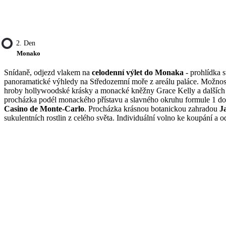
2. Den
Monako
Snídaně, odjezd vlakem na
celodenní výlet do Monaka
- prohlídka 
panoramatické výhledy na Středozemní moře z areálu paláce. Možnos
hroby hollywoodské krásky a monacké kněžny Grace Kelly a dalších 
procházka podél monackého přístavu a slavného okruhu formule 1 do 
Casino de Monte-Carlo
. Procházka krásnou botanickou zahradou
J
sukulentních rostlin z celého světa. Individuální volno ke koupání a 