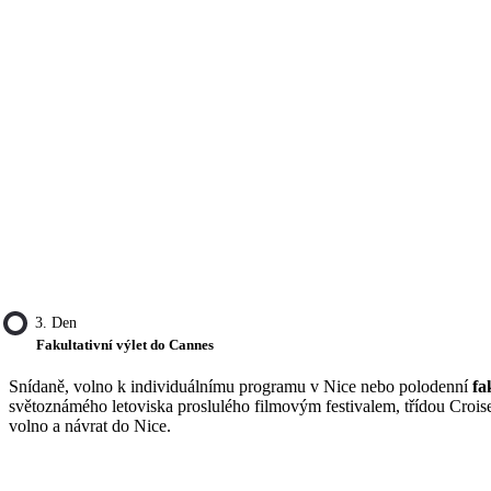
3. Den
Fakultativní výlet do Cannes
Snídaně, volno k individuálnímu programu v Nice nebo polodenní
fa
světoznámého letoviska proslulého filmovým festivalem, třídou Croise
volno a návrat do Nice.