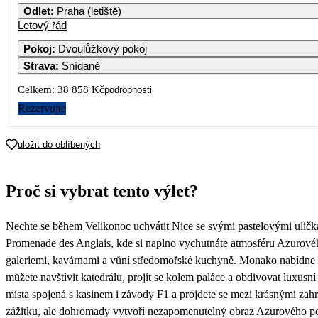
Odlet
:
Praha (letiště)
Letový řád
1
2
3
4
5
Pokoj
:
Dvoulůžkový pokoj
Strava
:
Snídaně
8
9
10
11
12
Celkem:
38 858 Kč
podrobnosti
15
16
17
18
19
Rezervujte
22
23
24
25
26
uložit do oblíbených
19 429
29
30
31
Proč si vybrat tento výlet?
Nechte se během Velikonoc uchvátit Nice se svými pastelovými uličk
Promenade des Anglais, kde si naplno vychutnáte atmosféru Azurovéh
galeriemi, kavárnami a vůní středomořské kuchyně. Monako nabídne fa
můžete navštívit katedrálu, projít se kolem paláce a obdivovat luxusní
místa spojená s kasinem i závody F1 a projdete se mezi krásnými zah
zážitku, ale dohromady vytvoří nezapomenutelný obraz Azurového pob