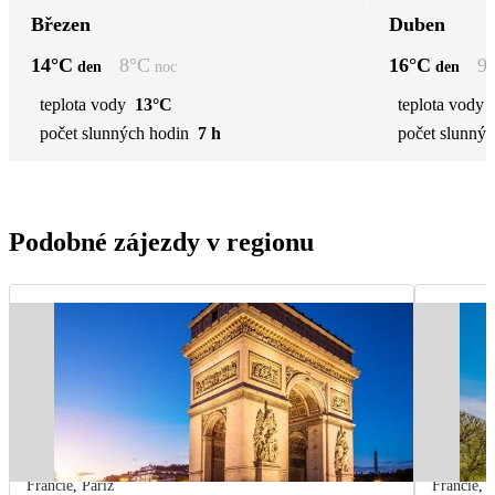
Březen
Duben
14
°C
8
°C
16
°C
9
den
noc
den
teplota vody
13°C
teplota vody
počet slunných hodin
7 h
počet slunnýc
Podobné zájezdy v regionu
Francie
,
Paříž
Francie
,
P