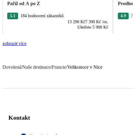
Paříž od A po Z
Prodlou
5.1
184 hodnocení zákazníků
4.9
37
13 290 Kč
7 390 Kč
/os.
Ušetřete
5 900 Kč
zobrazit více
Dovolená
/
Naše destinace
/
Francie
/
Velikonoce v Nice
Kontakt