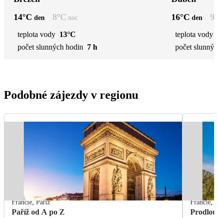
14
°C
8
°C
16
°C
9
den
noc
den
teplota vody
13°C
teplota vody
počet slunných hodin
7 h
počet slunnýc
Podobné zájezdy v regionu
Francie
,
Paříž
Francie
,
P
Paříž od A po Z
Prodlou