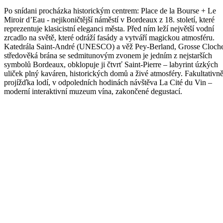
Po snídani procházka historickým centrem: Place de la Bourse + Le
Miroir d’Eau - nejikoničtější náměstí v Bordeaux z 18. století, které
reprezentuje klasicistní eleganci města. Před ním leží největší vodní
zrcadlo na světě, které odráží fasády a vytváří magickou atmosféru.
Katedrála Saint-André (UNESCO) a věž Pey-Berland, Grosse Cloche
středověká brána se sedmitunovým zvonem je jedním z nejstarších
symbolů Bordeaux, obklopuje ji čtvrť Saint-Pierre – labyrint úzkých
uliček plný kaváren, historických domů a živé atmosféry. Fakultativn
projížďka lodí, v odpoledních hodinách návštěva La Cité du Vin –
moderní interaktivní muzeum vína, zakončené degustací.