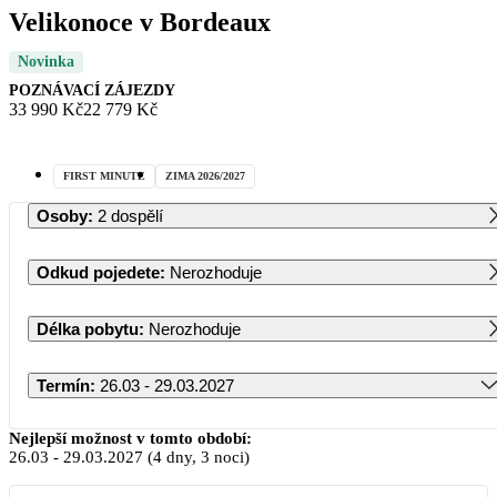
Velikonoce v Bordeaux
Novinka
POZNÁVACÍ ZÁJEZDY
33 990 Kč
22 779 Kč
FIRST MINUTE
ZIMA 2026/2027
Osoby
:
2 dospělí
Odkud pojedete
:
Nerozhoduje
Délka pobytu
:
Nerozhoduje
Termín
:
26.03 - 29.03.2027
Březen 2027
Nejlepší možnost v tomto období:
26.03
-
29.03.2027
(4 dny, 3 noci)
PO
ÚT
ST
ČT
PÁ
SO
NE