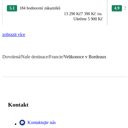
5.1
184 hodnocení zákazníků
4.9
37
13 290 Kč
7 390 Kč
/os.
Ušetřete
5 900 Kč
zobrazit více
Dovolená
/
Naše destinace
/
Francie
/
Velikonoce v Bordeaux
Kontakt
Kontaktujte nás