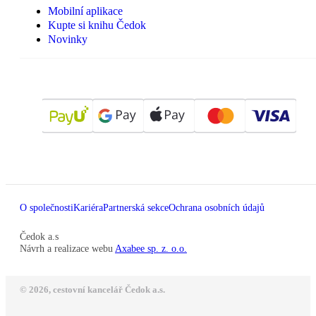
Mobilní aplikace
Kupte si knihu Čedok
Novinky
O společnosti
Kariéra
Partnerská sekce
Ochrana osobních údajů
Čedok a.s
Návrh a realizace webu
Axabee sp. z. o.o.
© 2026, cestovní kancelář Čedok a.s.