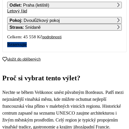
Odlet
:
Praha (letiště)
Letový řád
1
2
3
4
5
6
7
Pokoj
:
Dvoulůžkový pokoj
Strava
:
Snídaně
8
9
10
11
12
13
14
Celkem:
45 558 Kč
podrobnosti
15
16
17
18
19
20
21
Rezervujte
22
23
24
25
26
27
28
uložit do oblíbených
22 779
29
30
31
Proč si vybrat tento výlet?
Nechte se během Velikonoc unést půvabným Bordeaux. Patří mezi
nejznámější vinařská města, kde můžete ochutnat nejlepší
francouzská vína přímo v malebných vinicích regionu. Historické
centrum zapsané na seznamu UNESCO zaujme architekturou i
živým městským prostředím. Celý region je typický propojením
vinařské tradice, gastronomie a krajiny jihozápadní Francie.