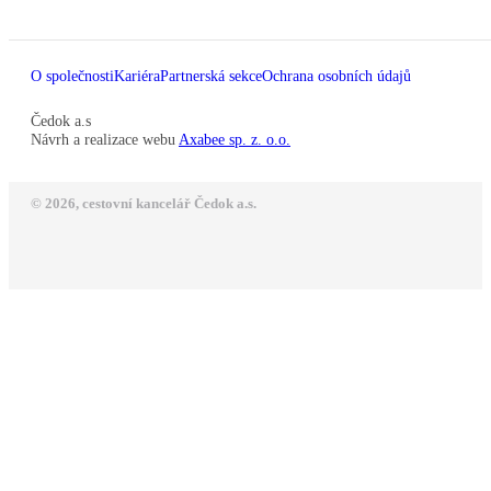
O společnosti
Kariéra
Partnerská sekce
Ochrana osobních údajů
Čedok a.s
Návrh a realizace webu
Axabee sp. z. o.o.
© 2026, cestovní kancelář Čedok a.s.