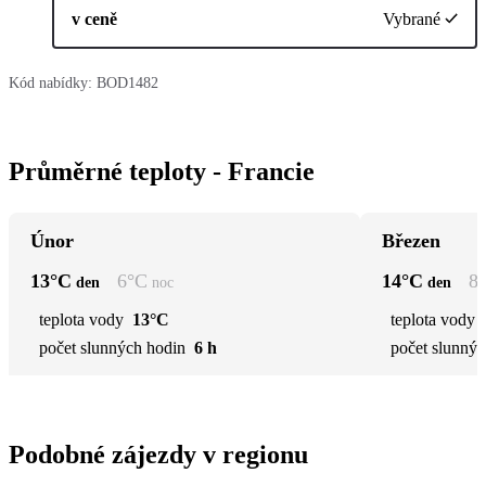
v ceně
Vybrané
Kód nabídky:
BOD1482
Průměrné teploty - Francie
Únor
Březen
13
°C
6
°C
14
°C
8
den
noc
den
teplota vody
13°C
teplota vody
počet slunných hodin
6 h
počet slunnýc
Podobné zájezdy v regionu