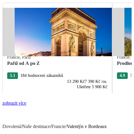
Francie
,
Paříž
Francie
,
P
Paříž od A po Z
Prodlou
5.1
184 hodnocení zákazníků
4.9
37
13 290 Kč
7 390 Kč
/os.
Ušetřete
5 900 Kč
zobrazit více
Dovolená
/
Naše destinace
/
Francie
/
Valentýn v Bordeaux