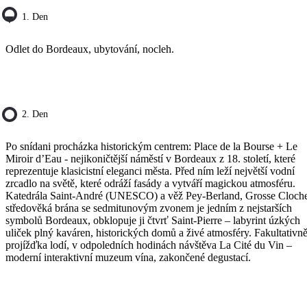
1. Den
Odlet do Bordeaux, ubytování, nocleh.
2. Den
Po snídani procházka historickým centrem: Place de la Bourse + Le
Miroir d’Eau - nejikoničtější náměstí v Bordeaux z 18. století, které
reprezentuje klasicistní eleganci města. Před ním leží největší vodní
zrcadlo na světě, které odráží fasády a vytváří magickou atmosféru.
Katedrála Saint-André (UNESCO) a věž Pey-Berland, Grosse Cloche
středověká brána se sedmitunovým zvonem je jedním z nejstarších
symbolů Bordeaux, obklopuje ji čtvrť Saint-Pierre – labyrint úzkých
uliček plný kaváren, historických domů a živé atmosféry. Fakultativn
projížďka lodí, v odpoledních hodinách návštěva La Cité du Vin –
moderní interaktivní muzeum vína, zakončené degustací.