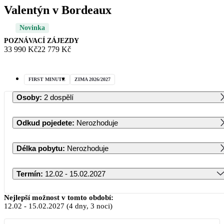
Valentýn v Bordeaux
Novinka
POZNÁVACÍ ZÁJEZDY
33 990 Kč
22 779 Kč
FIRST MINUTE
ZIMA 2026/2027
Osoby
:
2 dospělí
Odkud pojedete
:
Nerozhoduje
Délka pobytu
:
Nerozhoduje
Termín
:
12.02 - 15.02.2027
Únor 2027
Nejlepší možnost v tomto období:
12.02
-
15.02.2027
(4 dny, 3 noci)
PO
ÚT
ST
ČT
PÁ
SO
NE