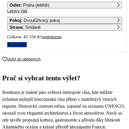
Odlet
:
Praha (letiště)
Letový řád
1
2
3
4
5
6
7
Pokoj
:
Dvoulůžkový pokoj
Strava
:
Snídaně
8
9
10
11
12
13
14
22 779
Celkem:
45 558 Kč
podrobnosti
15
16
17
18
19
20
21
Rezervujte
22
23
24
25
26
27
28
uložit do oblíbených
Proč si vybrat tento výlet?
Bordeaux je známé jako světová metropole vína, kde můžete
ochutnat nejlepší francouzská vína přímo v malebných vinicích
regionu. Historické centrum města, zapsané na seznamu UNESCO,
okouzlí svou elegantní architekturou a živou atmosférou. Navíc se
zde skvěle propojují kultura, gastronomie a příroda díky blízkosti
Atlantského oceánu a krásné přírodě jihozápadní Francie.