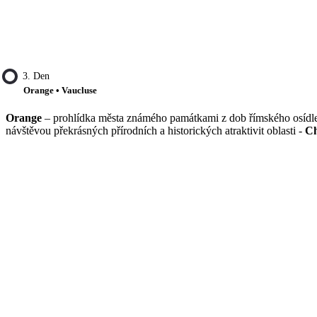
3. Den
Orange • Vaucluse
Orange
– prohlídka města známého památkami z dob římského osídlení
návštěvou překrásných přírodních a historických atraktivit oblasti -
Ch