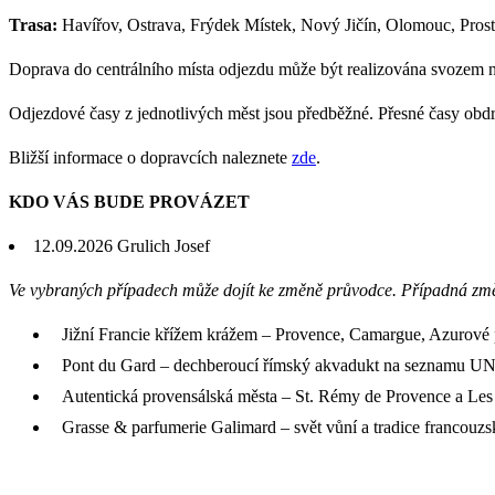
Trasa:
Havířov, Ostrava, Frýdek Místek, Nový Jičín, Olomouc, Pros
Doprava do centrálního místa odjezdu může být realizována svozem 
Odjezdové časy z jednotlivých měst jsou předběžné. Přesné časy obd
Bližší informace o dopravcích naleznete
zde
.
KDO VÁS BUDE PROVÁZET
12.09.2026
Grulich Josef
Ve vybraných případech může dojít ke změně průvodce. Případná zm
Jižní Francie křížem krážem – Provence, Camargue, Azurové
Pont du Gard – dechberoucí římský akvadukt na seznamu 
Autentická provensálská města – St. Rémy de Provence a Le
Grasse & parfumerie Galimard – svět vůní a tradice francouz