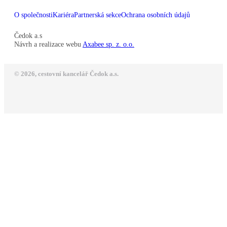
O společnosti
Kariéra
Partnerská sekce
Ochrana osobních údajů
Čedok a.s
Návrh a realizace webu
Axabee sp. z. o.o.
© 2026, cestovní kancelář Čedok a.s.