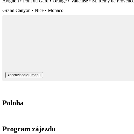
Avignon • Pont du Gard • Orange • Vaucluse • St. Remy de Provence 
Grand Canyon • Nice • Monaco
zobrazit celou mapu
Poloha
Program zájezdu