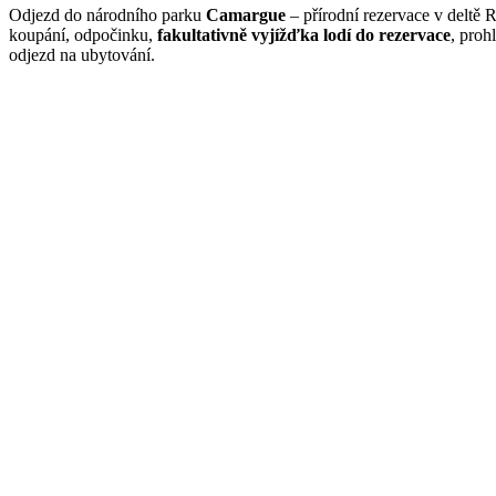
Odjezd do národního parku
Camargue
– přírodní rezervace v deltě
koupání, odpočinku,
fakultativně vyjížďka lodí do rezervace
, proh
odjezd na ubytování.