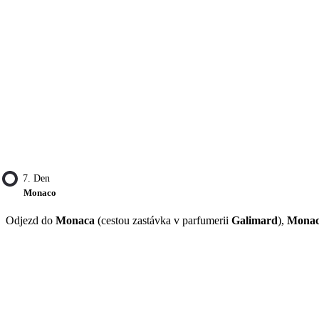
7. Den
Monaco
Odjezd do
Monaca
(cestou zastávka v parfumerii
Galimard
),
Mona