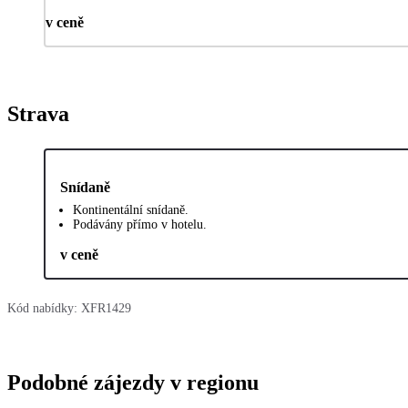
v ceně
Strava
Snídaně
Kontinentální snídaně.
Podávány přímo v hotelu.
v ceně
Kód nabídky:
XFR1429
Podobné zájezdy v regionu