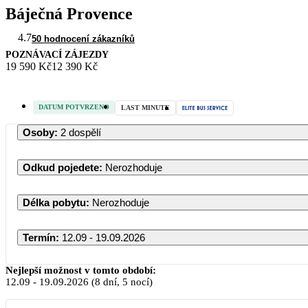
Báječná Provence
4.7
50 hodnocení zákazníků
POZNÁVACÍ ZÁJEZDY
19 590 Kč
12 390 Kč
DATUM POTVRZENO
LAST MINUTE
Osoby
:
2 dospělí
Odkud pojedete
:
Nerozhoduje
Délka pobytu
:
Nerozhoduje
Termín
:
12.09 - 19.09.2026
Nejlepší možnost v tomto období:
12.09
-
19.09.2026
(8 dní, 5 nocí)