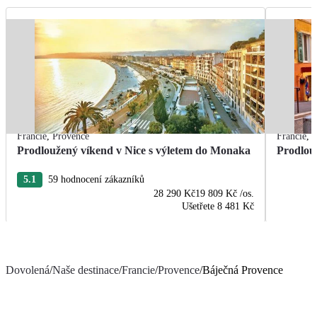
Francie
,
Provence
Francie
,
P
Prodloužený víkend v Nice s výletem do Monaka
Prodlouž
5.1
59 hodnocení zákazníků
28 290 Kč
19 809 Kč
/os.
Ušetřete
8 481 Kč
Dovolená
/
Naše destinace
/
Francie
/
Provence
/
Báječná Provence