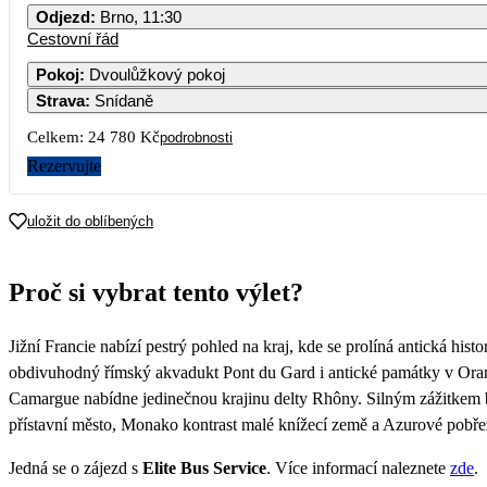
Odjezd
:
Brno, 11:30
Cestovní řád
Pokoj
:
Dvoulůžkový pokoj
Strava
:
Snídaně
Celkem:
24 780 Kč
podrobnosti
Rezervujte
uložit do oblíbených
Proč si vybrat tento výlet?
Jižní Francie nabízí pestrý pohled na kraj, kde se prolíná antická hi
obdivuhodný římský akvadukt Pont du Gard i antické památky v Oran
Camargue nabídne jedinečnou krajinu delty Rhôny. Silným zážitkem b
přístavní město, Monako kontrast malé knížecí země a Azurové pobřež
Jedná se o zájezd s
Elite Bus Service
. Více informací naleznete
zde
.