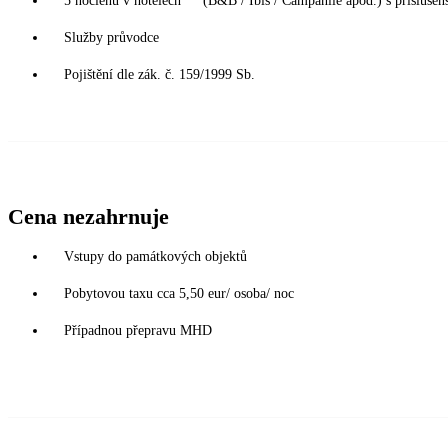
5 noclehů v hotelech ** (B&B / Ibis / Campanile apod.) s příslušens
Služby průvodce
Pojištění dle zák. č. 159/1999 Sb.
Cena nezahrnuje
Vstupy do památkových objektů
Pobytovou taxu cca 5,50 eur/ osoba/ noc
Případnou přepravu MHD