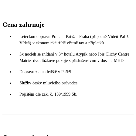
Cena zahrnuje
Leteckou dopravu Praha – Paříž – Praha (případně Vídeň-Paříž-
Vídeň) v ekonomické třídě včetně tax a příplatků
3x nocleh se snídaní v 3* hotelu Atypik nebo Ibis Clichy Centre
Mairie, dvoulůžkové pokoje s příslušenstvím v dosahu MHD
Dopravu z a na letiště v Paříži
Služby česky mluvícího průvodce
Pojištění dle zák. č. 159/1999 Sb.