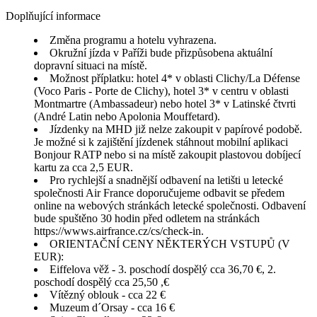
Doplňující informace
Změna programu a hotelu vyhrazena.
Okružní jízda v Paříži bude přizpůsobena aktuální
dopravní situaci na místě.
Možnost příplatku: hotel 4* v oblasti Clichy/La Défense
(Voco Paris - Porte de Clichy), hotel 3* v centru v oblasti
Montmartre (Ambassadeur) nebo hotel 3* v Latinské čtvrti
(André Latin nebo Apolonia Mouffetard).
Jízdenky na MHD již nelze zakoupit v papírové podobě.
Je možné si k zajištění jízdenek stáhnout mobilní aplikaci
Bonjour RATP nebo si na místě zakoupit plastovou dobíjecí
kartu za cca 2,5 EUR.
Pro rychlejší a snadnější odbavení na letišti u letecké
společnosti Air France doporučujeme odbavit se předem
online na webových stránkách letecké společnosti. Odbavení
bude spuštěno 30 hodin před odletem na stránkách
https://wwws.airfrance.cz/cs/check-in.
ORIENTAČNÍ CENY NĚKTERÝCH VSTUPŮ (V
EUR):
Eiffelova věž - 3. poschodí dospělý cca 36,70 €, 2.
poschodí dospělý cca 25,50 ,€
Vítězný oblouk - cca 22 €
Muzeum d´Orsay - cca 16 €