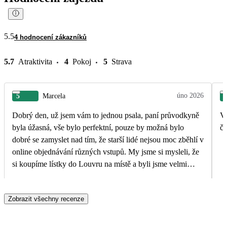
5.5
4 hodnocení zákazníků
5.7
Atraktivita
4
Pokoj
5
Strava
úno 2026
5
Marcela
Dobrý den, už jsem vám to jednou psala, paní průvodkyně
V 
byla úžasná, vše bylo perfektní, pouze by možná bylo
čá
dobré se zamyslet nad tím, že starší lidé nejsou moc zběhlí v
online objednávání různých vstupů. My jsme si mysleli, že
si koupíme lístky do Louvru na místě a byli jsme velmi
sklamaní že to nejde.Lístky byly vyprodány na několik dnů
dopředu.
Zobrazit všechny recenze