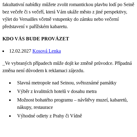
fakultativní nabídky můžete zvolit romantickou plavbu lodí po Seině
bez večeře či s večeří, která Vám ukáže město z jiné perspektivy,
výlet do Versailles včetně vstupenky do zámku nebo večerní
představení v pařížském kabaretu.
KDO VÁS BUDE PROVÁZET
12.02.2027
Kosová Lenka
_Ve vybraných případech může dojít ke změně průvodce. Případná
změna není důvodem k reklamaci zájezdu.
Slavná metropole nad Seinou, světoznámé památky
Výběr z kvalitních hotelů v dosahu metra
Možnost bohatého programu – návštěvy muzeí, kabaretů,
nákupy, restaurace
Výhodné odlety z Prahy či Vídně