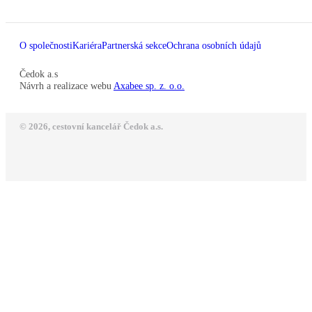
O společnosti
Kariéra
Partnerská sekce
Ochrana osobních údajů
Čedok a.s
Návrh a realizace webu
Axabee sp. z. o.o.
© 2026, cestovní kancelář Čedok a.s.