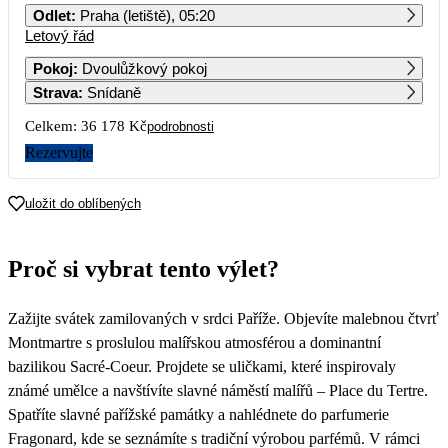
Odlet
:
Praha (letiště), 05:20
Letový řád
1
2
3
4
5
6
7
Pokoj
:
Dvoulůžkový pokoj
Strava
:
Snídaně
8
9
10
11
12
13
14
18 089
Celkem:
36 178 Kč
podrobnosti
15
16
17
18
19
20
21
Rezervujte
22
23
24
25
26
27
28
uložit do oblíbených
Proč si vybrat tento výlet?
Zažijte svátek zamilovaných v srdci Paříže. Objevíte malebnou čtvrť
Montmartre s proslulou malířskou atmosférou a dominantní
bazilikou Sacré-Coeur. Projdete se uličkami, které inspirovaly
známé umělce a navštívíte slavné náměstí malířů – Place du Tertre.
Spatříte slavné pařížské památky a nahlédnete do parfumerie
Fragonard, kde se seznámíte s tradiční výrobou parfémů. V rámci