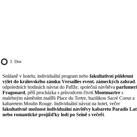
3. Den
Snídaně v hotelu, individuální program nebo
fakultativní půldenní
výlet do královského zámku Versailles event. zámeckých zahrad
.
odpoledních hodinách návrat do Paříže, společná návštěva
parfumer
Fragonard
, pěší procházka s průvodcem čtvrtí
Montmartre
s
malebným náměstím malířů Place du Tertre, bazilikou Sacré Coeur a
kabaretem Moulin Rouge. Individuální návrat na hotel, večer
fakultativně možnost individuální návštěvy kabaretu Paradis Lat
nebo romantické projížďky lodí po Seině s večeří
.