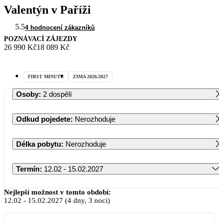
Valentýn v Paříži
5.5
4 hodnocení zákazníků
POZNÁVACÍ ZÁJEZDY
26 990 Kč
18 089 Kč
FIRST MINUTE
ZIMA 2026/2027
Osoby
:
2 dospělí
Odkud pojedete
:
Nerozhoduje
Délka pobytu
:
Nerozhoduje
Termín
:
12.02 - 15.02.2027
Únor 2027
Nejlepší možnost v tomto období:
12.02
-
15.02.2027
(4 dny, 3 noci)
PO
ÚT
ST
ČT
PÁ
SO
NE