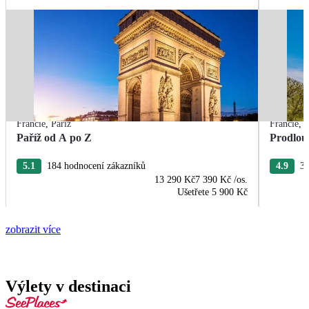
Francie
,
Paříž
Francie
,
P
Paříž od A po Z
Prodlou
5.1
184 hodnocení zákazníků
4.9
37
13 290 Kč
7 390 Kč
/os.
Ušetřete
5 900 Kč
zobrazit více
Výlety v destinaci