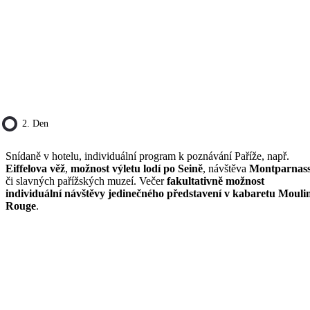
2. Den
Snídaně v hotelu, individuální program k poznávání Paříže, např.
Eiffelova věž
,
možnost výletu lodí po Seině
, návštěva
Montparnas
či slavných pařížských muzeí. Večer
fakultativně možnost
individuální návštěvy jedinečného představení v kabaretu Mouli
Rouge
.