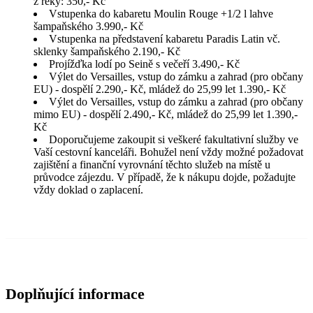
z řeky: 350,- Kč
Vstupenka do kabaretu Moulin Rouge +1/2 l lahve
šampaňského 3.990,- Kč
Vstupenka na představení kabaretu Paradis Latin vč.
sklenky šampaňského 2.190,- Kč
Projížďka lodí po Seině s večeří 3.490,- Kč
Výlet do Versailles, vstup do zámku a zahrad (pro občany
EU) - dospělí 2.290,- Kč, mládež do 25,99 let 1.390,- Kč
Výlet do Versailles, vstup do zámku a zahrad (pro občany
mimo EU) - dospělí 2.490,- Kč, mládež do 25,99 let 1.390,-
Kč
Doporučujeme zakoupit si veškeré fakultativní služby ve
Vaší cestovní kanceláři. Bohužel není vždy možné požadovat
zajištění a finanční vyrovnání těchto služeb na místě u
průvodce zájezdu. V případě, že k nákupu dojde, požadujte
vždy doklad o zaplacení.
Doplňující informace